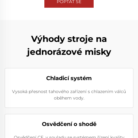
POPTAT SE
Výhody stroje na
jednorázové misky
Chladicí systém
Vysoká přesnost tahového zařízení s chlazením válců
oběhem vody.
Osvědčení o shodě
Osvědčení CE, v souladu se systémem řízení kvality