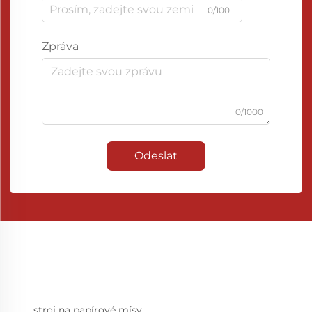
0/100
Zpráva
0/1000
Odeslat
stroj na papírové mísy