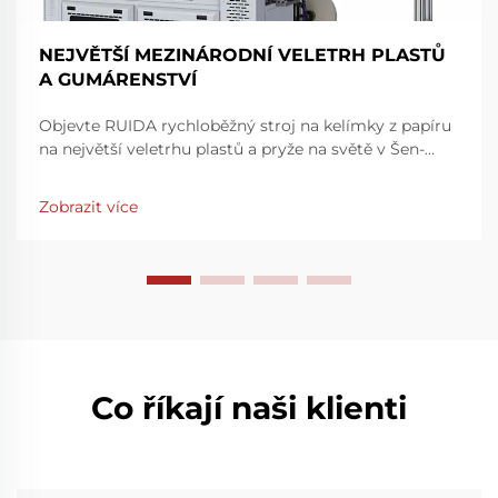
NEJVĚTŠÍ MEZINÁRODNÍ VELETRH PLASTŮ
A GUMÁRENSTVÍ
Objevte RUIDA rychloběžný stroj na kelímky z papíru
na největší veletrhu plastů a pryže na světě v Šen-
čenu. Zvyšte rychlost a přesnost výroby – navštivte
nás na stánku 7Y81, hala 7. Zjistěte více ještě dnes.
Zobrazit více
Co říkají naši klienti