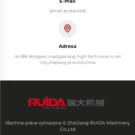
E-mail
[email protected]
Adresa
no.188 dongsan road,gexiang high tech zone,ru ian
city,zhejiang provice,china
Všechna práva vyhrazena © ZheJiang RUIDA Machinery
Co.,Ltd