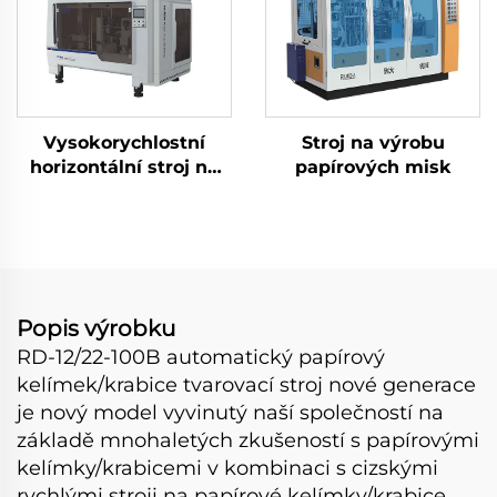
Vysokorychlostní
Stroj na výrobu
horizontální stroj na
papírových misk
výrobu papírových
misek
Popis výrobku
RD-12/22-100B automatický papírový
kelímek/krabice tvarovací stroj nové generace
je nový model vyvinutý naší společností na
základě mnohaletých zkušeností s papírovými
kelímky/krabicemi v kombinaci s cizskými
rychlými stroji na papírové kelímky/krabice,