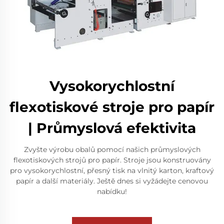
Vysokorychlostní
flexotiskové stroje pro papír
| Průmyslová efektivita
Zvyšte výrobu obalů pomocí našich průmyslových
flexotiskových strojů pro papír. Stroje jsou konstruovány
pro vysokorychlostní, přesný tisk na vlnitý karton, kraftový
papír a další materiály. Ještě dnes si vyžádejte cenovou
nabídku!