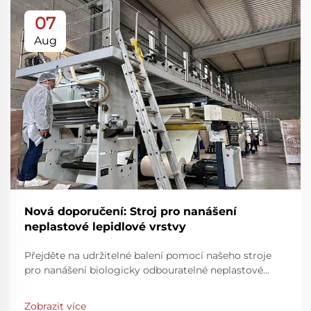
07
Aug
Nová doporučení: Stroj pro nanášení
neplastové lepidlové vrstvy
Přejděte na udržitelné balení pomocí našeho stroje
pro nanášení biologicky odbouratelné neplastové
lepidlové vrstvy. Dosáhněte úplného rozkladu během
2 měsíců a snižte zátěž životního prostředí. Zjistěte
Zobrazit více