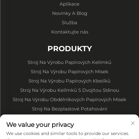
Aplikace
Novinky A Blog
Služba
Kontaktujte nás
PRODUKTY
Stroj Na Výrobu Papírových Kelímků
Stroj Na Výrobu Papírových Misek
Stroj Na Výrobu Papírových Kbelíků
Stroj Na Výrobu Kelímků S Dvojitou Stěnou
Stroj Na Výrobu Obdélníkových Papírových Misek
Stroj Na Bezplastové Potahování
Tiskací Stroj Na Papírové Role
We value your privacy
Stroj Na Stříhání Papírových Rolí
We use cookies and similar tools to provide our services.
Ostatní Související Stroje