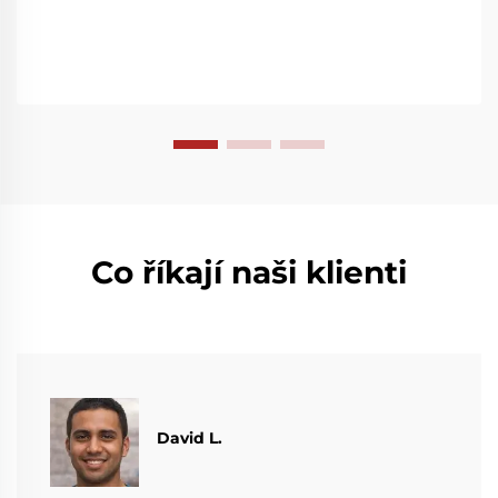
více už teď.
Co říkají naši klienti
David L.