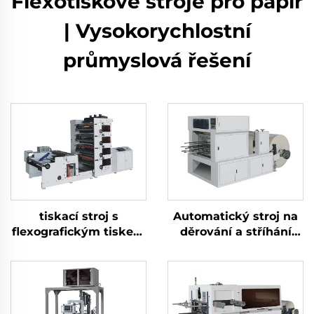
Flexotiskové stroje pro papír
| Vysokorychlostní
průmyslová řešení
tiskací stroj s
Automatický stroj na
flexografickým tiskem
děrování a stříhání
ve 4–6 barvách
papírových vějířů