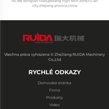
no.188 dongsan road,gexiang high tech zone,ru ian
city,zhejiang provice,china
Všechna práva vyhrazena © ZheJiang RUIDA Machinery
Co.,Ltd
RYCHLÉ ODKAZY
Domovská stránka
Firma
Produkty
Video