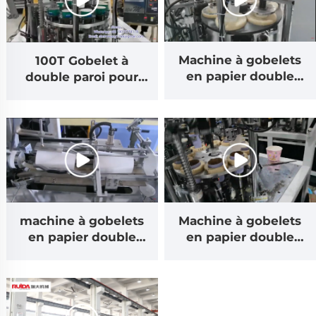
2024.07.02
Machine à gobelets
100T Gobelet à
en papier double
double paroi pour
paroi RD-09T pour
café ! Machine à
gobelets à paroi
gobelets en papier
creuse 55-65
pour gobelets double
pièces/min
couche/gobelets à
double paroi
Machine à gobelets
machine à gobelets
en papier double
en papier double
paroi pour fabrication
paroi 09T Ancienne
de gobelets à paroi
version Apparence
ondulée