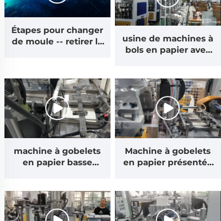
Étapes pour changer
usine de machines à
de moule -- retirer la
bols en papier avec
base de coupe
dispositif
inférieure
d'emballage
automatique
machine à gobelets
Machine à gobelets
en papier basse
en papier présentée
vitesse 55-65
au salon de Canton
pièces/min pour
vitesse 150-170
grand gobelet Coca-
pièces/min
Cola et gobelet à thé
glacé 900 ml