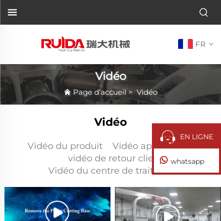
FR
Vidéo
Page d’accueil
>
Vidéo
Vidéo
EN LIGNE
Vidéo du produit
Vidéo après-vente
vidéo de retour client
whatsapp
Vidéo du centre de traitement