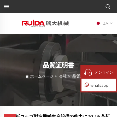
JA
品質証明書
オンライン
ホームページ
>
会社
>
品質証明書
whatsapp
紙コップ製造機械生産設備の能力における革新