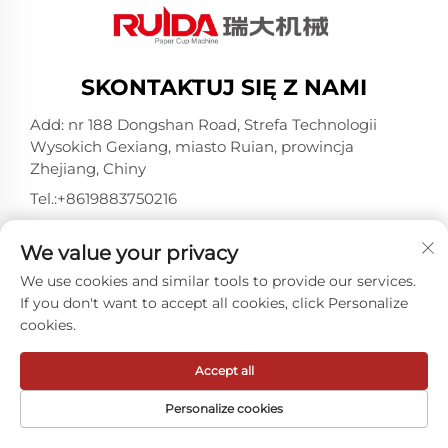
SKONTAKTUJ SIĘ Z NAMI
Add: nr 188 Dongshan Road, Strefa Technologii
Wysokich Gexiang, miasto Ruian, prowincja
Zhejiang, Chiny
Tel.:
+8619883750216
E-mail:
[email protected]
We value your privacy
We use cookies and similar tools to provide our services.
Wszelkie prawa zastrzeżone © ZheJiang RUIDA
If you don't want to accept all cookies, click Personalize
Machinery Co.,Ltd -
Polityka prywatności
cookies.
Accept all
Personalize cookies