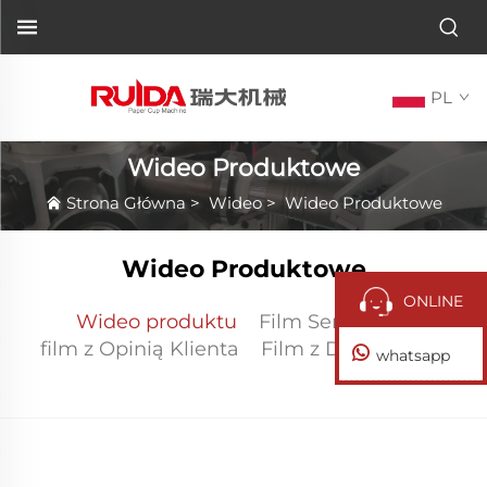
PL
Wideo Produktowe
Strona Główna
>
Wideo
>
Wideo Produktowe
Wideo Produktowe
ONLINE
Wideo produktu
Film Serwisowy
film z Opinią Klienta
Film z Działu Obsługi
whatsapp