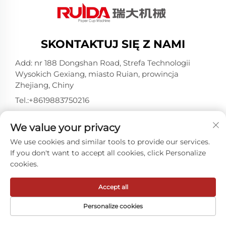
SKONTAKTUJ SIĘ Z NAMI
Add: nr 188 Dongshan Road, Strefa Technologii
Wysokich Gexiang, miasto Ruian, prowincja
Zhejiang, Chiny
Tel.:
+8619883750216
E-mail:
[email protected]
We value your privacy
We use cookies and similar tools to provide our services.
Wszelkie prawa zastrzeżone © ZheJiang RUIDA
If you don't want to accept all cookies, click Personalize
Machinery Co.,Ltd -
Polityka prywatności
cookies.
Accept all
Personalize cookies