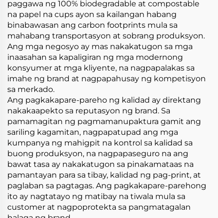
paggawa ng 100% biodegradable at compostable
na papel na cups ayon sa kailangan habang
binabawasan ang carbon footprints mula sa
mahabang transportasyon at sobrang produksyon.
Ang mga negosyo ay mas nakakatugon sa mga
inaasahan sa kapaligiran ng mga modernong
konsyumer at mga kliyente, na nagpapalakas sa
imahe ng brand at nagpapahusay ng kompetisyon
sa merkado.
Ang pagkakapare-pareho ng kalidad ay direktang
nakakaapekto sa reputasyon ng brand. Sa
pamamagitan ng pagmamanupaktura gamit ang
sariling kagamitan, nagpapatupad ang mga
kumpanya ng mahigpit na kontrol sa kalidad sa
buong produksyon, na nagpapaseguro na ang
bawat tasa ay nakakatugon sa pinakamataas na
pamantayan para sa tibay, kalidad ng pag-print, at
paglaban sa pagtagas. Ang pagkakapare-parehong
ito ay nagtatayo ng matibay na tiwala mula sa
customer at nagpoprotekta sa pangmatagalan
halaga ng brand.