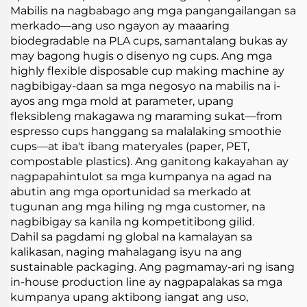
Mabilis na nagbabago ang mga pangangailangan sa
merkado—ang uso ngayon ay maaaring
biodegradable na PLA cups, samantalang bukas ay
may bagong hugis o disenyo ng cups. Ang mga
highly flexible disposable cup making machine ay
nagbibigay-daan sa mga negosyo na mabilis na i-
ayos ang mga mold at parameter, upang
fleksibleng makagawa ng maraming sukat—from
espresso cups hanggang sa malalaking smoothie
cups—at iba't ibang materyales (paper, PET,
compostable plastics). Ang ganitong kakayahan ay
nagpapahintulot sa mga kumpanya na agad na
abutin ang mga oportunidad sa merkado at
tugunan ang mga hiling ng mga customer, na
nagbibigay sa kanila ng kompetitibong gilid.
Dahil sa pagdami ng global na kamalayan sa
kalikasan, naging mahalagang isyu na ang
sustainable packaging. Ang pagmamay-ari ng isang
in-house production line ay nagpapalakas sa mga
kumpanya upang aktibong iangat ang uso,