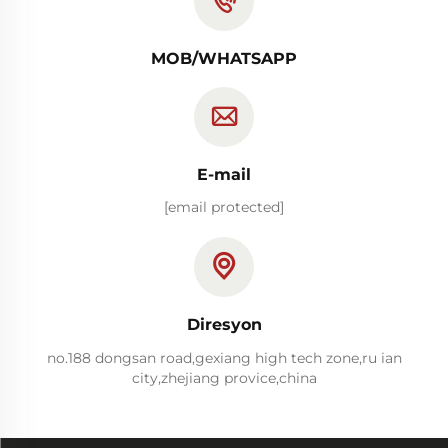
MOB/WHATSAPP
E-mail
[email protected]
Diresyon
no.188 dongsan road,gexiang high tech zone,ru ian
city,zhejiang provice,china