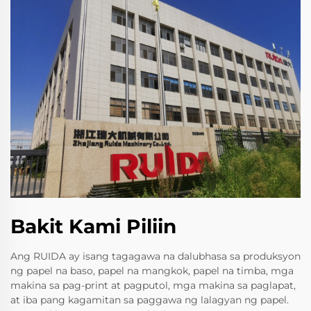
Bakit Kami Piliin
Ang RUIDA ay isang tagagawa na dalubhasa sa produksyon
ng papel na baso, papel na mangkok, papel na timba, mga
makina sa pag-print at pagputol, mga makina sa paglapat,
at iba pang kagamitan sa paggawa ng lalagyan ng papel.