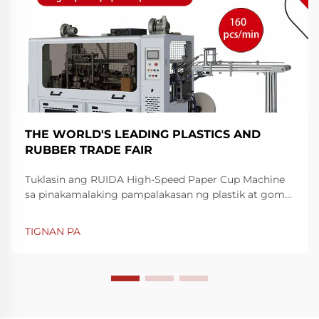
THE WORLD'S LEADING PLASTICS AND
RUBBER TRADE FAIR
Tuklasin ang RUIDA High-Speed Paper Cup Machine
sa pinakamalaking pampalakasan ng plastik at goma
sa Shenzhen. Palakasin ang bilis at katumpakan ng
produksyon—bisitahin kami sa Booth 7Y81, Hall 7.
TIGNAN PA
Alamin ang higit pa ngayon.