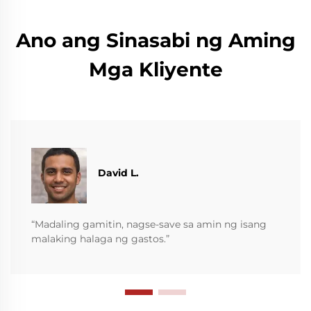
Ano ang Sinasabi ng Aming
Mga Kliyente
David L.
“Madaling gamitin, nagse-save sa amin ng isang
malaking halaga ng gastos.”