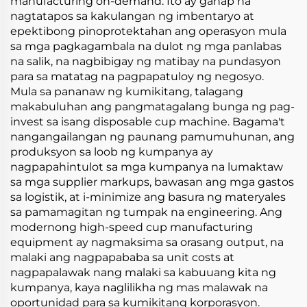
manufacturing on-demand. Ito ay ganap na
nagtatapos sa kakulangan ng imbentaryo at
epektibong pinoprotektahan ang operasyon mula
sa mga pagkagambala na dulot ng mga panlabas
na salik, na nagbibigay ng matibay na pundasyon
para sa matatag na pagpapatuloy ng negosyo.
Mula sa pananaw ng kumikitang, talagang
makabuluhan ang pangmatagalang bunga ng pag-
invest sa isang disposable cup machine. Bagama't
nangangailangan ng paunang pamumuhunan, ang
produksyon sa loob ng kumpanya ay
nagpapahintulot sa mga kumpanya na lumaktaw
sa mga supplier markups, bawasan ang mga gastos
sa logistik, at i-minimize ang basura ng materyales
sa pamamagitan ng tumpak na engineering. Ang
modernong high-speed cup manufacturing
equipment ay nagmaksima sa orasang output, na
malaki ang nagpapababa sa unit costs at
nagpapalawak nang malaki sa kabuuang kita ng
kumpanya, kaya naglilikha ng mas malawak na
oportunidad para sa kumikitang korporasyon.