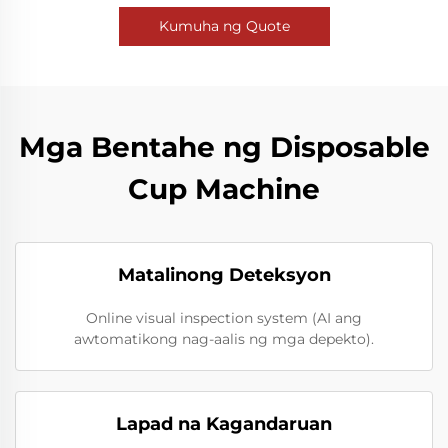
Kumuha ng Quote
Mga Bentahe ng Disposable
Cup Machine
Matalinong Deteksyon
Online visual inspection system (AI ang
awtomatikong nag-aalis ng mga depekto).
Lapad na Kagandaruan