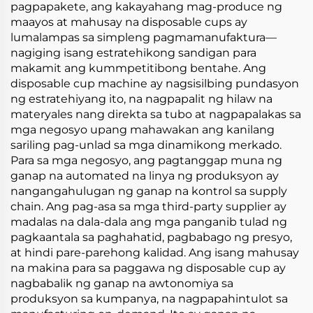
pagpapakete, ang kakayahang mag-produce ng
maayos at mahusay na disposable cups ay
lumalampas sa simpleng pagmamanufaktura—
nagiging isang estratehikong sandigan para
makamit ang kummpetitibong bentahe. Ang
disposable cup machine ay nagsisilbing pundasyon
ng estratehiyang ito, na nagpapalit ng hilaw na
materyales nang direkta sa tubo at nagpapalakas sa
mga negosyo upang mahawakan ang kanilang
sariling pag-unlad sa mga dinamikong merkado.
Para sa mga negosyo, ang pagtanggap muna ng
ganap na automated na linya ng produksyon ay
nangangahulugan ng ganap na kontrol sa supply
chain. Ang pag-asa sa mga third-party supplier ay
madalas na dala-dala ang mga panganib tulad ng
pagkaantala sa paghahatid, pagbabago ng presyo,
at hindi pare-parehong kalidad. Ang isang mahusay
na makina para sa paggawa ng disposable cup ay
nagbabalik ng ganap na awtonomiya sa
produksyon sa kumpanya, na nagpapahintulot sa