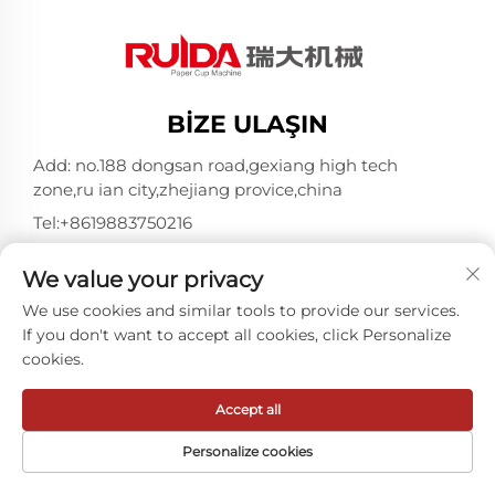
BIZE ULAŞIN
Add: no.188 dongsan road,gexiang high tech
zone,ru ian city,zhejiang provice,china
Tel:
+8619883750216
E-posta:
[email protected]
We value your privacy
We use cookies and similar tools to provide our services.
Telif Hakkı © ZheJiang RUIDA Machinery Co.,Ltd -
If you don't want to accept all cookies, click Personalize
Gizlilik politikası
cookies.
Accept all
Personalize cookies