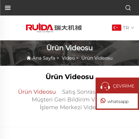
TR
Ürün Videosu
Ana Sayfa
>
Video
>
Ürün Videosu
Ürün Videosu
ÇEVİRİME
Ürün Videosu
Satış Sonrası Videosu
Müşteri Geri Bildirim Videosu
whatsapp
İşleme Merkezi Videosu