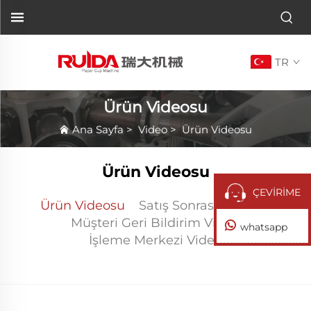
TR
Ürün Videosu
Ana Sayfa
>
Video
>
Ürün Videosu
Ürün Videosu
ÇEVİRİME
Ürün Videosu
Satış Sonrası Videosu
Müşteri Geri Bildirim Videosu
whatsapp
İşleme Merkezi Videosu