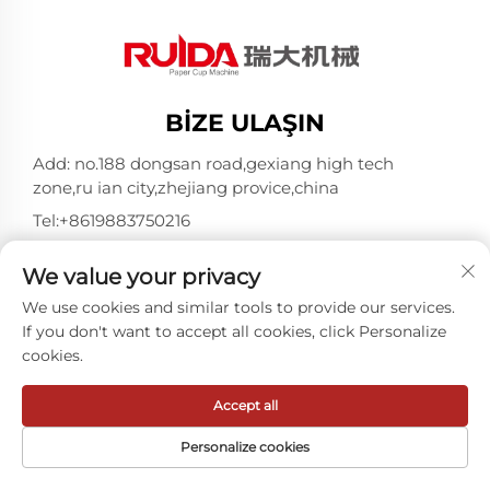
BIZE ULAŞIN
Add: no.188 dongsan road,gexiang high tech
zone,ru ian city,zhejiang provice,china
Tel:
+8619883750216
E-posta:
[email protected]
We value your privacy
We use cookies and similar tools to provide our services.
Telif Hakkı © ZheJiang RUIDA Machinery Co.,Ltd -
If you don't want to accept all cookies, click Personalize
Gizlilik politikası
cookies.
Accept all
Personalize cookies