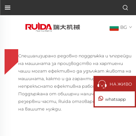
BG
Специализирано редовно поддръжка и ъпгрейди
на машината за производство на хартиени
чаши могат ефективно да удължат живота на
машината, както и да гарантират нейната
НА ЖИВО
непрекъснато ефективна работа.
Поддържана от обширни наличности на
whatsapp
резервни части, Ruida отговаря навременно
на вашите нужди.