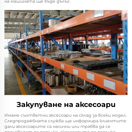
на машината ще бъде дълъг.
Закупуване на аксесоари
Имаме съответни аксесоари на склад за всеки модел.
Следпродажбната служба ще информира клиентите
дали аксесоарите са налични или трябва да се
произведат по поръчка, аксесоарите по поръчка