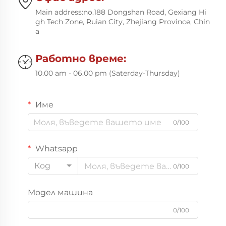

Main address:no.188 Dongshan Road, Gexiang Hi
gh Tech Zone, Ruian City, Zhejiang Province, Chin
a
Работно време:

10.00 am - 06.00 pm (Saterday-Thursday)
Име
0/100
Whatsapp
Код
0/100
Модел машина
0/100