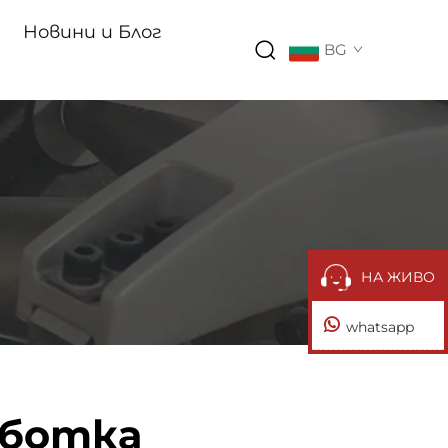
Новини и Блог
BG
НА ЖИВО
whatsapp
аботка