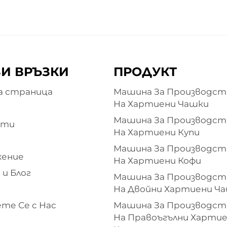
И ВРЪЗКИ
ПРОДУКТ
а страница
Машина За Производст
На Хартиени Чашки
Машина За Производст
кти
На Хартиени Купи
Машина За Производст
жение
На Хартиени Кофи
 и Блог
Машина За Производст
На Двойни Хартиени Ч
те Се с Нас
Машина За Производст
На Правоъгълни Харти