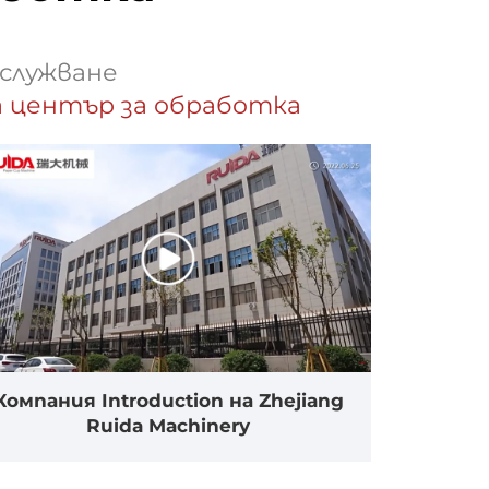
бслужване
а център за обработка
Компания Introduction на Zhejiang
Ruida Machinery