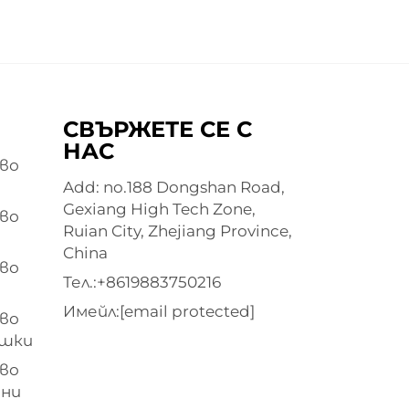
СВЪРЖЕТЕ СЕ С
НАС
во
Add: no.188 Dongshan Road,
Gexiang High Tech Zone,
во
Ruian City, Zhejiang Province,
China
во
Тел.:
+8619883750216
Имейл:
[email protected]
во
ашки
во
ени