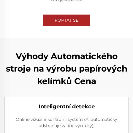
POPTAT SE
Výhody Automatického
stroje na výrobu papírových
kelímků Cena
Inteligentní detekce
Online vizuální kontrolní systém (AI automaticky
odstraňuje vadné výrobky).