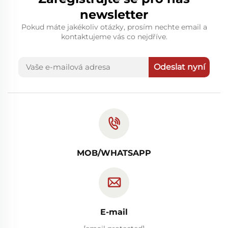
newsletter
Pokud máte jakékoliv otázky, prosím nechte email a
kontaktujeme vás co nejdříve.
Odeslat nyní
MOB/WHATSAPP
E-mail