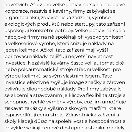
odvětvích. Ať už pro velké potravinářské a nápojové
korporace, nezávislé kavárny, firmy zabývající se
organizací akcí, zdravotnická zařízení, výrobce
ekologických produktů nebo startupy, tato zařízení
uspokojují konkrétní potřeby. Velké potravinářské a
nápojové firmy na ně spoléhají při vysokorychlostní
a velkosériové výrobě, která snižuje náklady na
jeden kelímek. Ačkoli tato zařízení mají vyšší
pořizovací náklady, zajišťují největší návratnost
investice. Nezávislé kavárny často volí automatické
nebo poloautomatické stroje střední velikosti pro
výrobu kelímků se svým vlastním logem. Tato
investice efektivně zvyšuje image značky a zároveň
ovlivňuje dlouhodobé náklady. Pro firmy zabývající
se akcemi a stravováním je klíčová flexibilita stroje a
schopnost rychlé výměny výroby, což jim umožňuje
získávat zakázky s vyšším ziskovým maržím, které
ospravedlňují cenu stroje. Zdravotnická zařízení a
školy kladejí důraz na spolehlivost a hospodárnost a
obvykle vybírají cenově dostupné a stabilní modely