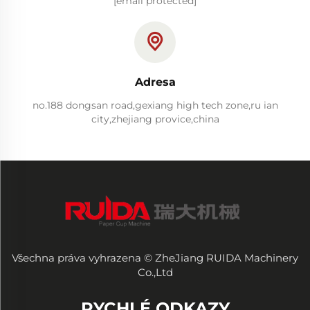
[email protected]
Adresa
no.188 dongsan road,gexiang high tech zone,ru ian
city,zhejiang provice,china
Všechna práva vyhrazena © ZheJiang RUIDA Machinery
Co.,Ltd
RYCHLÉ ODKAZY