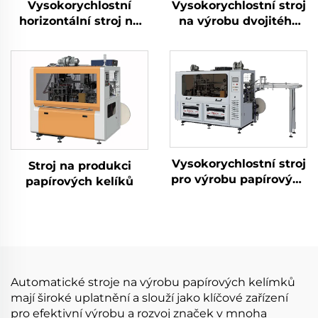
Vysokorychlostní
Vysokorychlostní stroj
horizontální stroj na
na výrobu dvojitého
papírové kelímky 3 v 1
kelímku
Vysokorychlostní stroj
Stroj na produkci
pro výrobu papírových
papírových kelíků
kelímků
Automatické stroje na výrobu papírových kelímků
mají široké uplatnění a slouží jako klíčové zařízení
pro efektivní výrobu a rozvoj značek v mnoha