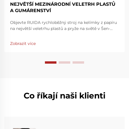
NEJVĚTŠÍ MEZINÁRODNÍ VELETRH PLASTŮ
A GUMÁRENSTVÍ
Objevte RUIDA rychloběžný stroj na kelímky z papíru
na největší veletrhu plastů a pryže na světě v Šen-
čenu. Zvyšte rychlost a přesnost výroby – navštivte
nás na stánku 7Y81, hala 7. Zjistěte více ještě dnes.
Zobrazit více
Co říkají naši klienti