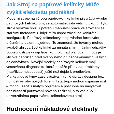
Jak
Stroj na papírové kelímky
Může
zvýšit efektivitu podnikání
Moderní
stroje na výrobu papírových kelímků
převrátila výrobu
papírových kelímků tím, že automatizovala většinu úkonů. Tyto
stroje výrazně snižují potřebu manuální práce ve srovnání se
staršími metodami (i když míra úspor závisí na konkrétní
konfiguraci). Papírový kelímekový stroj zvládne formování,
utěsnění a balení najednou. To znamená, že továrny mohou
vyrábět zhruba 100 kelímků za minutu s minimálními odpadky.
Společnosti získávají lepší kontrolu nad plánováním, což je
klíčové například před svátky nebo při neočekávaných velkých
objednávkách. Novější modely papírových kelímek mají
vestavěnou diagnostiku, která dokáže předvídat problémy
(například nesouosost) ještě než dojde k prodlevám.
Marketingové týmy zase využívají rychlé úpravy designu bez
nutnosti výroby nových forem. I start-upy mohou úspěšně růst
– mohou začít s malým objemem a postupně ho navyšovat
bez nutnosti pořizování nového zařízení, a to vše díky
univerzálnímu papírovému kelímekovému stroji.
Hodnocení nákladové efektivity