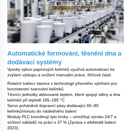
Automatické formování, těsnění dna a
dodávací systémy
Vysoký výkon papírových kelímků využívá automatizaci ke
zvýšení výstupu a snížení manuální práce. Klíčové části:
Rotační tvářecí stanice s technologií přesného vybíhání pro
konzistentní tvarování kelímků
Těsnící jednotky aktivované teplem, které spojují stěny a dna
kelímků při teplotě 165–185 °C
Servo poháněné dopravní pásy dodávající 65–80
kelímků/minutu do následného balení
Moduly PLC koordinují tyto kroky – umožňují výrobu 24/7 a
snížení nákladů na práci o 37 % (Zpráva o efektivitě balení
2023).