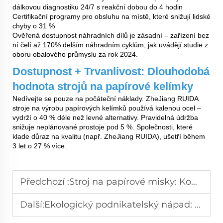
dálkovou diagnostiku 24/7 s reakční dobou do 4 hodin
Certifikační programy pro obsluhu na místě, které snižují lidské
chyby o 31 %
Ověřená dostupnost náhradních dílů je zásadní – zařízení bez
ní čelí až 170% delším náhradním cyklům, jak uvádějí studie z
oboru obalového průmyslu za rok 2024.
Dostupnost + Trvanlivost: Dlouhodobá
hodnota strojů na papírové kelímky
Nedívejte se pouze na počáteční náklady. ZheJiang RUIDA
stroje na výrobu papírových kelímků
používá kalenou ocel –
vydrží o 40 % déle než levné alternativy. Pravidelná údržba
snižuje neplánované prostoje pod 5 %. Společnosti, které
klade důraz na kvalitu (např. ZheJiang RUIDA), ušetří během
3 let o 27 % více.
Předchozí :
Stroj na papírové misky: Kompletní návod k vlastnostem, výhodám a tipům na nákup
Další:
Ekologický podnikatelský nápad: Zahájte výrobu papírových misek