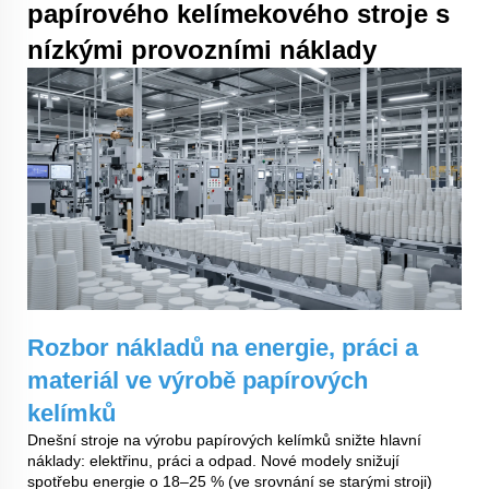
papírového kelímekového stroje s
nízkými provozními náklady
Rozbor nákladů na energie, práci a
materiál ve výrobě papírových
kelímků
Dnešní
stroje na výrobu papírových kelímků
snižte hlavní
náklady: elektřinu, práci a odpad. Nové modely snižují
spotřebu energie o 18–25 % (ve srovnání se starými stroji)