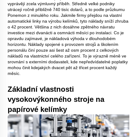
vyprávějí zcela výmluvný příběh. Středně velké podniky
utrácejí ročně přibližně 740 tisíc dolarů, a to podle průzkumu
Ponemon z minulého roku. Jakmile firmy přejdou na vlastní
automatické linky na výrobu kelímků, tyto náklady sníží zhruba
o 42 procent. Většina z nich dosáhne zpětného návratu
investice mezi dvanácti a osmnácti měsíci po instalaci. Co je
opravdu zajímavé, je nákladová výhoda v dlouhodobém
horizontu. Náklady spojené s provozem strojů a školením
personálu činí pouze asi šest až osm procent z celkových
nákladů na vlastnictví celého zařízení. To je výrazně méně ve
srovnání s externími dodavateli, kde nepředvídatelné poplatky
mohou činit kdejakých dvacet pět až třicet procent každý
měsíc.
Základní vlastnosti
vysokovýkonného stroje na
papírové kelímky