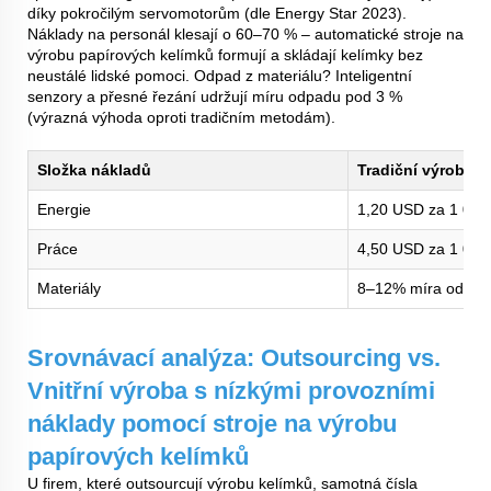
díky pokročilým servomotorům (dle Energy Star 2023).
Náklady na personál klesají o 60–70 % – automatické stroje na
výrobu papírových kelímků formují a skládají kelímky bez
neustálé lidské pomoci. Odpad z materiálu? Inteligentní
senzory a přesné řezání udržují míru odpadu pod 3 %
(výrazná výhoda oproti tradičním metodám).
Složka nákladů
Tradiční výroba
Energie
1,20 USD za 1 000
Práce
4,50 USD za 1 000
Materiály
8–12% míra odpad
Srovnávací analýza: Outsourcing vs.
Vnitřní výroba s nízkými provozními
náklady pomocí stroje na výrobu
papírových kelímků
U firem, které outsourcují výrobu kelímků, samotná čísla