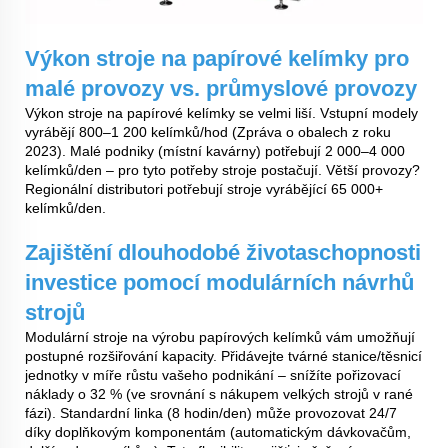
Výkon stroje na papírové kelímky pro
malé provozy vs. průmyslové provozy
Výkon stroje na papírové kelímky se velmi liší. Vstupní modely
vyrábějí 800–1 200 kelímků/hod (Zpráva o obalech z roku
2023). Malé podniky (místní kavárny) potřebují 2 000–4 000
kelímků/den – pro tyto potřeby stroje postačují. Větší provozy?
Regionální distributori potřebují stroje vyrábějící 65 000+
kelímků/den.
Zajištění dlouhodobé životaschopnosti
investice pomocí modulárních návrhů
strojů
Modulární stroje na výrobu papírových kelímků vám umožňují
postupné rozšiřování kapacity. Přidávejte tvárné stanice/těsnicí
jednotky v míře růstu vašeho podnikání – snížíte pořizovací
náklady o 32 % (ve srovnání s nákupem velkých strojů v rané
fázi). Standardní linka (8 hodin/den) může provozovat 24/7
díky doplňkovým komponentám (automatickým dávkovačům,