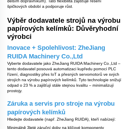
delším dopravníkům). Tato flexibilita zajišťuje řešení
špičkových období a podporuje růst.
Výběr dodavatele strojů na výrobu
papírových kelímků: Důvěryhodní
výrobci
Inovace + Spolehlivost: ZheJiang
RUIDA Machinery Co.,Ltd
Vyberte dodavatele jako ZheJiang RUIDA Machinery Co.,Ltd –
tento dodavatel posouvá automatizaci kupředu pomocí PLC
řízení, diagnostiky přes IoT a přesných servomotorů ve svých
strojích na výrobu papírových kelímků. Tyto technologie snižují
odpad o 23 % a zajišťují stále stejnou kvalitu – minimalizují
prostojy.
Záruka a servis pro stroje na výrobu
papírových kelímků
Hledejte dodavatele (např. ZheJiang RUIDA), kteří nabízejí:
Minimálně 3leté záruční doby na klíčové komponenty