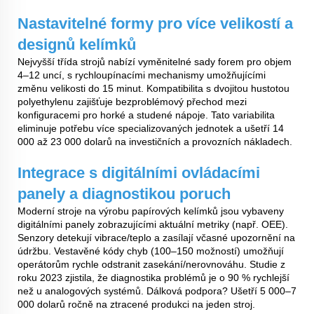
Nastavitelné formy pro více velikostí a
designů kelímků
Nejvyšší třída strojů nabízí vyměnitelné sady forem pro objem
4–12 uncí, s rychloupínacími mechanismy umožňujícími
změnu velikosti do 15 minut. Kompatibilita s dvojitou hustotou
polyethylenu zajišťuje bezproblémový přechod mezi
konfiguracemi pro horké a studené nápoje. Tato variabilita
eliminuje potřebu více specializovaných jednotek a ušetří 14
000 až 23 000 dolarů na investičních a provozních nákladech.
Integrace s digitálními ovládacími
panely a diagnostikou poruch
Moderní stroje na výrobu papírových kelímků jsou vybaveny
digitálními panely zobrazujícími aktuální metriky (např. OEE).
Senzory detekují vibrace/teplo a zasílají včasné upozornění na
údržbu. Vestavěné kódy chyb (100–150 možností) umožňují
operátorům rychle odstranit zasekání/nerovnováhu. Studie z
roku 2023 zjistila, že diagnostika problémů je o 90 % rychlejší
než u analogových systémů. Dálková podpora? Ušetří 5 000–7
000 dolarů ročně na ztracené produkci na jeden stroj.