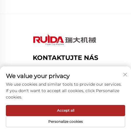
KONTAKTUJTE NÁS
Add: no.188 dongsan road,gexiang high tech
zone,ru ian city,zhejiang provice,china
We value your privacy
Tel:
We use cookies and similar tools to provide our services.
If you don't want to accept all cookies, click Personalize
E-mail:
[email protected]
cookies.
Accept all
Všechna práva vyhrazena © ZheJiang RUIDA Machinery
Co.,Ltd -
Zásady ochrany osobních údajů
Personalize cookies