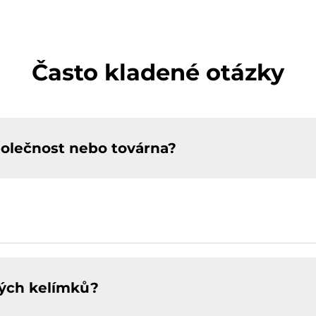
Často kladené otázky
polečnost nebo továrna?
vých kelímků?