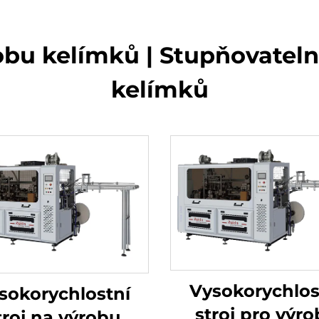
bu kelímků | Stupňovateln
kelímků
Vysokorychlos
sokorychlostní
stroj pro výr
troj na výrobu