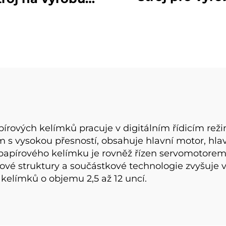
papírových kel
ojitého kelímku
írových kelímků pracuje v digitálním řídicím reži
s vysokou přesností, obsahuje hlavní motor, hlavn
na papírového kelímku je rovněž řízen servomotor
 struktury a součástkové technologie zvyšuje výro
kelímků o objemu 2,5 až 12 uncí.