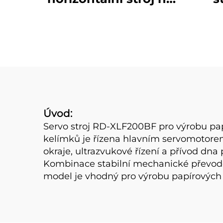
papírové kelímky 3 v
dv
1
Úvod:
Servo stroj RD-XLF200BF pro výrobu pap
kelímků je řízena hlavním servomotorem 
okraje, ultrazvukové řízení a přívod d
Kombinace stabilní mechanické převodové
model je vhodný pro výrobu papírových 