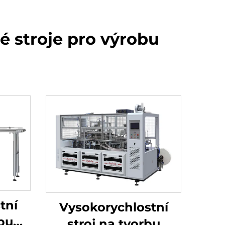
é stroje pro výrobu
tní
Vysokorychlostní
obu
stroj na tvorbu