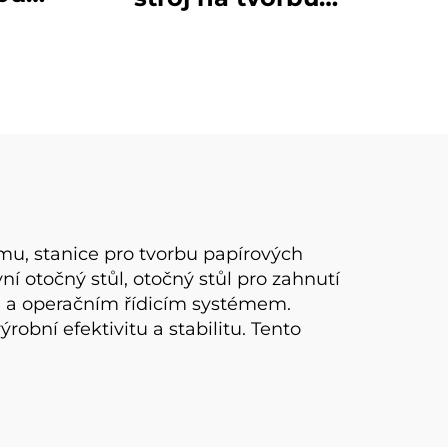
ímků
čtvercových/obdélníkových
kelímků
mu, stanice pro tvorbu papírových
í otočný stůl, otočný stůl pro zahnutí
em a operačním řídicím systémem.
bní efektivitu a stabilitu. Tento