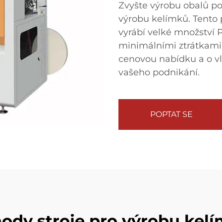
Zvyšte výrobu obalů p
výrobu kelímků. Tento 
vyrábí velké množství 
minimálními ztrátkami.
cenovou nabídku a o v
vašeho podnikání.
POPTAT SE
ody stroje pro výrobu kel