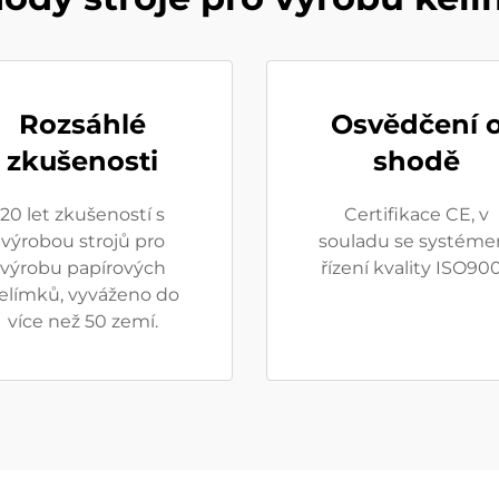
Rozsáhlé
Osvědčení 
zkušenosti
shodě
20 let zkušeností s
Certifikace CE, v
výrobou strojů pro
souladu se systém
výrobu papírových
řízení kvality ISO900
elímků, vyváženo do
více než 50 zemí.