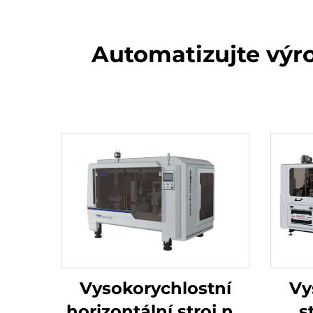
Automatizujte výro
Vysokorychlostní
Vy
horizontální stroj na
s