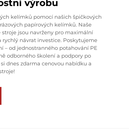
ostní výrobu
vých kelímků pomocí našich špičkových
orázových papírových kelímků. Naše
 stroje jsou navrženy pro maximální
 a rychlý návrat investice. Poskytujeme
ní – od jednostranného potahování PE
etně odborného školení a podpory po
e si dnes zdarma cenovou nabídku a
troje!