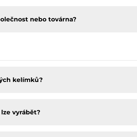
polečnost nebo továrna?
vých kelímků?
lze vyrábět?