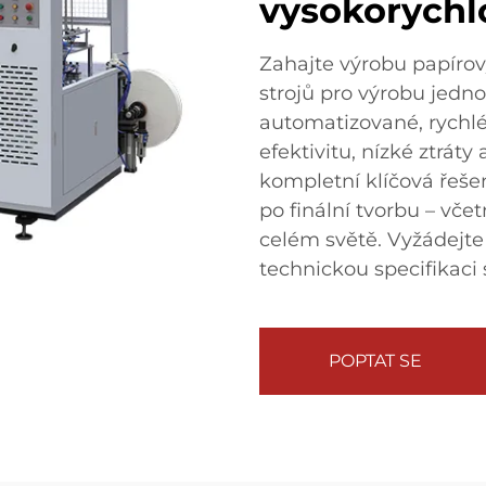
vysokorychl
Zahajte výrobu papíro
strojů pro výrobu jedn
automatizované, rychlé
efektivitu, nízké ztráty
kompletní klíčová řeše
po finální tvorbu – vč
celém světě. Vyžádejt
technickou specifikaci s
POPTAT SE