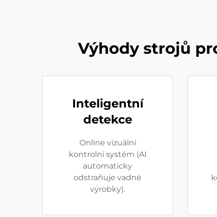
Výhody strojů pr
Inteligentní
detekce
Online vizuální
kontrolní systém (AI
automaticky
odstraňuje vadné
k
výrobky).