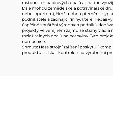
rostoucí trh papírových obalů a snadno využij
Dále mohou zemědělské a potravinářské druž
nebo jogurtem), čímž mohou přeměnit sypké 
podnikatele a začínající firmy, které hledají
úspěšné spuštění výrobních podniků dodávají
projekty ve veřejném zájmu ze strany vlád a ne
rozložitelných obalů na potraviny. Tyto projek
nemocnice.
Shrnutí: Naše strojní zařízení poskytují komple
produktů a získat kontrolu nad výrobními pro