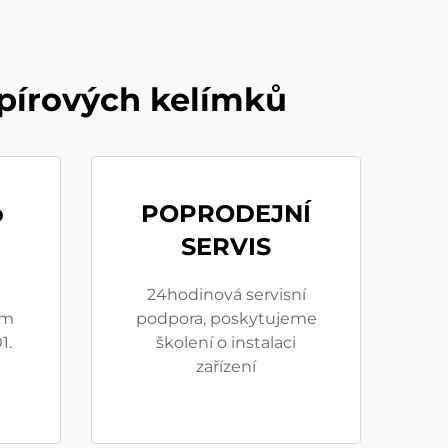
apírových kelímků
o
POPRODEJNÍ
SERVIS
24hodinová servisní
em
podpora, poskytujeme
1.
školení o instalaci
zařízení