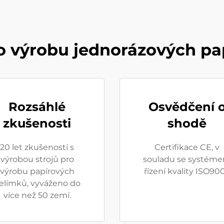
o výrobu jednorázových p
Rozsáhlé
Osvědčení 
zkušenosti
shodě
20 let zkušeností s
Certifikace CE, v
výrobou strojů pro
souladu se systém
výrobu papírových
řízení kvality ISO900
elímků, vyváženo do
více než 50 zemí.