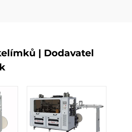
kelímků | Dodavatel
k