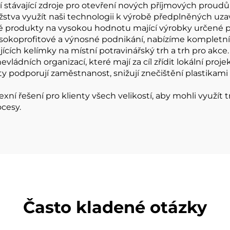
í stávající zdroje pro otevření nových příjmových proudů
stva využít naši technologii k výrobě předplněných uz
produkty na vysokou hodnotu mající výrobky určené pro
 vysokoprofitové a výnosné podnikání, nabízíme kompletní
cích kelímky na místní potravinářský trh a trh pro akc
vládních organizací, které mají za cíl zřídit lokální pro
ty podporují zaměstnanost, snižují znečištění plastikami 
xní řešení pro klienty všech velikostí, aby mohli využít tr
cesy.
Často kladené otázky