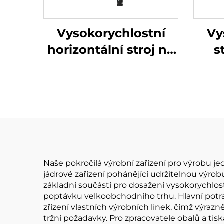
Vysokorychlostní
Vy
horizontální stroj na
s
papírové kelímky 3 v
dv
1
Naše pokročilá výrobní zařízení pro výrobu
jádrové zařízení pohánějící udržitelnou výrob
základní součástí pro dosažení vysokorychlostn
poptávku velkoobchodního trhu. Hlavní potra
zřízení vlastních výrobních linek, čímž výrazn
tržní požadavky. Pro zpracovatele obalů a tisk