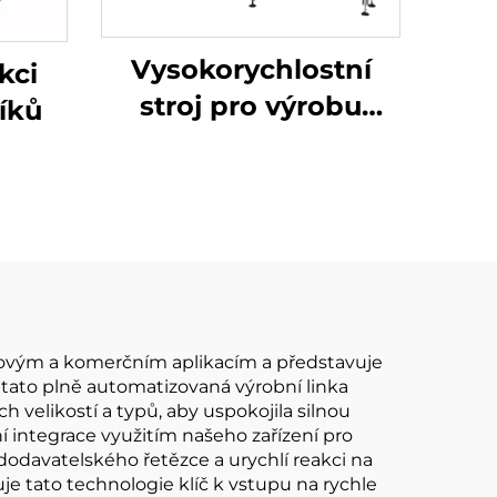
Vysokorychlostní
kci
stroj pro výrobu
íků
papírových kelímků
lovým a komerčním aplikacím a představuje
e tato plně automatizovaná výrobní linka
h velikostí a typů, aby uspokojila silnou
 integrace využitím našeho zařízení pro
t dodavatelského řetězce a urychlí reakci na
uje tato technologie klíč k vstupu na rychle