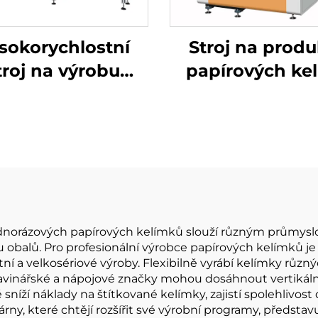
sokorychlostní
Stroj na produ
troj na výrobu
papírových kel
ojitého kelímku
 jednorázových papírových kelímků slouží různým průmys
u obalů. Pro profesionální výrobce papírových kelímků j
í a velkosériové výroby. Flexibilně vyrábí kelímky různýc
vinářské a nápojové značky mohou dosáhnout vertikální
ě sníží náklady na štítkované kelímky, zajistí spolehlivos
árny, které chtějí rozšířit své výrobní programy, představ