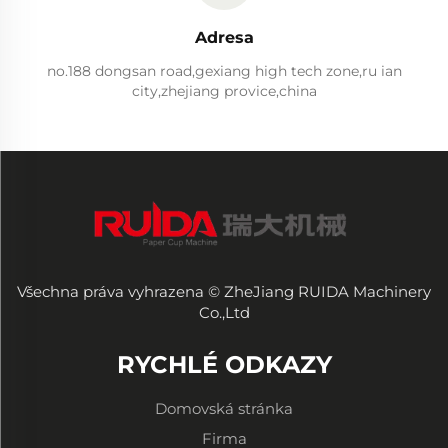
Adresa
no.188 dongsan road,gexiang high tech zone,ru ian
city,zhejiang provice,china
Všechna práva vyhrazena © ZheJiang RUIDA Machinery
Co.,Ltd
RYCHLÉ ODKAZY
Domovská stránka
Firma