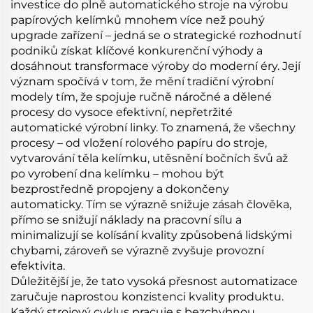
investice do plně automatického stroje na výrobu
papírových kelímků mnohem více než pouhý
upgrade zařízení – jedná se o strategické rozhodnutí
podniků získat klíčové konkurenční výhody a
dosáhnout transformace výroby do moderní éry. Její
význam spočívá v tom, že mění tradiční výrobní
modely tím, že spojuje ručně náročné a dělené
procesy do vysoce efektivní, nepřetržité
automatické výrobní linky. To znamená, že všechny
procesy – od vložení rolového papíru do stroje,
vytvarování těla kelímku, utěsnění bočních švů až
po vyrobení dna kelímku – mohou být
bezprostředně propojeny a dokončeny
automaticky. Tím se výrazně snižuje zásah člověka,
přímo se snižují náklady na pracovní sílu a
minimalizují se kolísání kvality způsobená lidskými
chybami, zároveň se výrazně zvyšuje provozní
efektivita.
Důležitější je, že tato vysoká přesnost automatizace
zaručuje naprostou konzistenci kvality produktu.
Každý strojový cyklus pracuje s bezchybnou