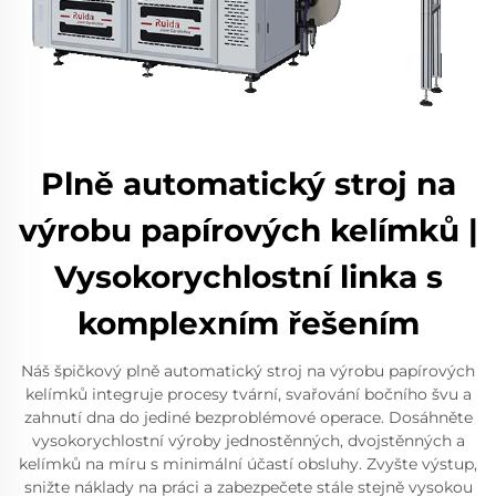
Plně automatický stroj na
výrobu papírových kelímků |
Vysokorychlostní linka s
komplexním řešením
Náš špičkový plně automatický stroj na výrobu papírových
kelímků integruje procesy tvární, svařování bočního švu a
zahnutí dna do jediné bezproblémové operace. Dosáhněte
vysokorychlostní výroby jednostěnných, dvojstěnných a
kelímků na míru s minimální účastí obsluhy. Zvyšte výstup,
snižte náklady na práci a zabezpečete stále stejně vysokou