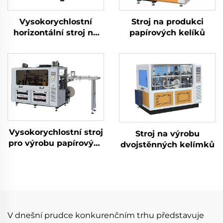
Vysokorychlostní
Stroj na produkci
horizontální stroj na
papírových kelíků
papírové kelímky 3 v 1
Vysokorychlostní stroj
Stroj na výrobu
pro výrobu papírových
dvojstěnných kelímků
kelímků
V dnešní prudce konkurenčním trhu představuje