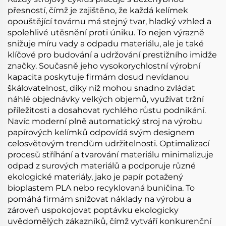
přesností, čímž je zajištěno, že každá kelímek
opouštějící továrnu má stejný tvar, hladký vzhled a
spolehlivé utěsnění proti úniku. To nejen výrazně
snižuje míru vady a odpadu materiálu, ale je také
klíčové pro budování a udržování prestižního imidže
značky. Současně jeho vysokorychlostní výrobní
kapacita poskytuje firmám dosud nevídanou
škálovatelnost, díky níž mohou snadno zvládat
náhlé objednávky velkých objemů, využívat tržní
příležitosti a dosahovat rychlého růstu podnikání.
Navíc moderní plně automatický stroj na výrobu
papírových kelímků odpovídá svým designem
celosvětovým trendům udržitelnosti. Optimalizací
procesů stříhání a tvarování materiálu minimalizuje
odpad z surových materiálů a podporuje různé
ekologické materiály, jako je papír potažený
bioplastem PLA nebo recyklovaná buničina. To
pomáhá firmám snižovat náklady na výrobu a
zároveň uspokojovat poptávku ekologicky
uvědomělých zákazníků, čímž vytváří konkurenční