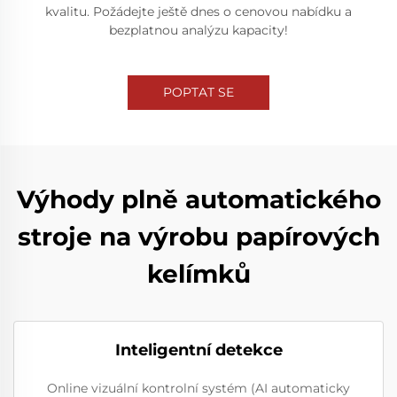
kvalitu. Požádejte ještě dnes o cenovou nabídku a
bezplatnou analýzu kapacity!
POPTAT SE
Výhody plně automatického
stroje na výrobu papírových
kelímků
Inteligentní detekce
Online vizuální kontrolní systém (AI automaticky