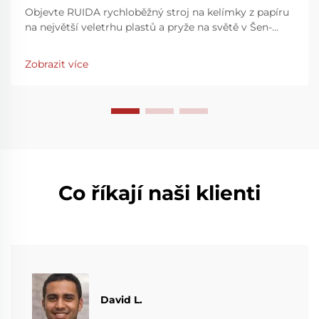
Objevte RUIDA rychloběžný stroj na kelímky z papíru
na největší veletrhu plastů a pryže na světě v Šen-
čenu. Zvyšte rychlost a přesnost výroby – navštivte
nás na stánku 7Y81, hala 7. Zjistěte více ještě dnes.
Zobrazit více
Co říkají naši klienti
David L.