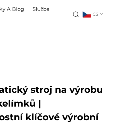
ky A Blog
Služba
CS
tický stroj na výrobu
kelímků |
stní klíčové výrobní