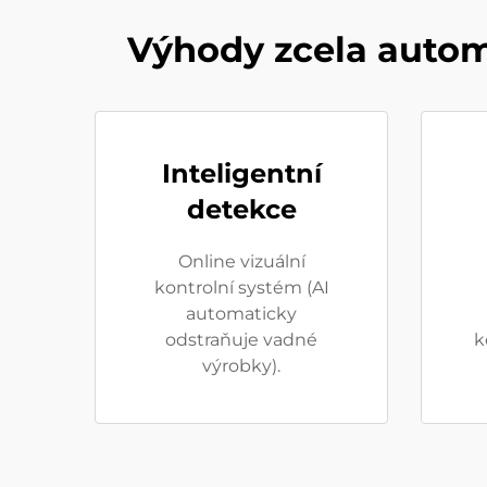
Výhody zcela autom
Inteligentní
detekce
Online vizuální
kontrolní systém (AI
automaticky
odstraňuje vadné
k
výrobky).