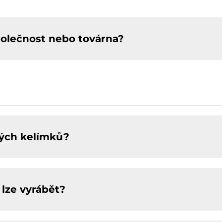
polečnost nebo továrna?
vých kelímků?
lze vyrábět?