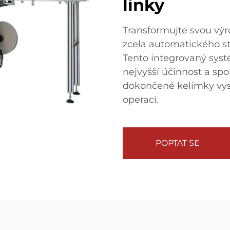
linky
Transformujte svou vý
zcela automatického st
Tento integrovaný syst
nejvyšší účinnost a spo
dokončené kelímky vys
operaci.
POPTAT SE