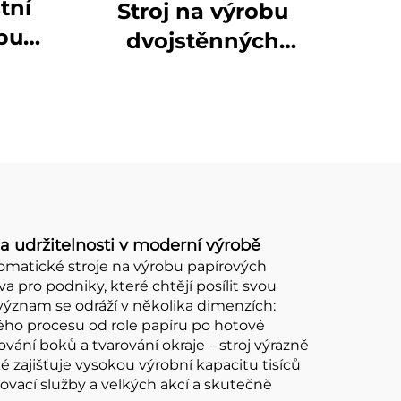
tní
Stroj na výrobu
obu
dvojstěnných
ímků
kelímků
a udržitelnosti v moderní výrobě
tomatické stroje na výrobu papírových
a pro podniky, které chtějí posílit svou
význam se odráží v několika dimenzích:
ého procesu od role papíru po hotové
ání boků a tvarování okraje – stroj výrazně
ké zajišťuje vysokou výrobní kapacitu tisíců
ovací služby a velkých akcí a skutečně