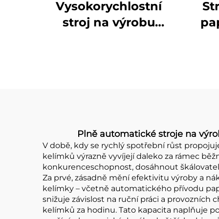
Vysokorychlostní
St
stroj na výrobu
pa
dvojitého kelímku
Plně automatické stroje na výro
V době, kdy se rychlý spotřební růst propoju
kelímků výrazně vyvíjejí daleko za rámec běžný
konkurenceschopnost, dosáhnout škálovatelné
Za prvé, zásadně mění efektivitu výroby a n
kelímky – včetně automatického přívodu papír
snižuje závislost na ruční práci a provozních 
kelímků za hodinu. Tato kapacita naplňuje po