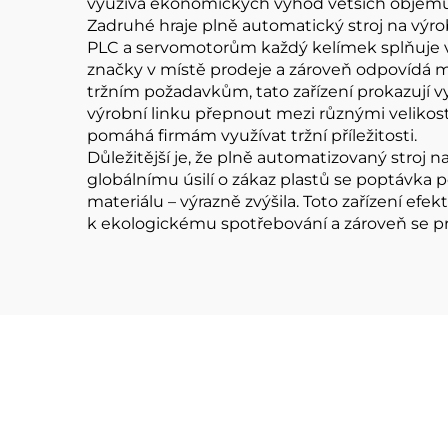
využívá ekonomických výhod větších objemů k
Zadruhé hraje plně automatický stroj na výro
PLC a servomotorům každý kelímek splňuje vys
značky v místě prodeje a zároveň odpovídá
tržním požadavkům, tato zařízení prokazují vyn
výrobní linku přepnout mezi různými velikos
pomáhá firmám využívat tržní příležitosti.
Důležitější je, že plně automatizovaný stroj
globálnímu úsilí o zákaz plastů se poptávka p
materiálu – výrazně zvýšila. Toto zařízení e
k ekologickému spotřebování a zároveň se pre