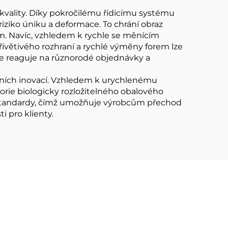
 kvality. Díky pokročilému řídicímu systému
iziko úniku a deformace. To chrání obraz
. Navíc, vzhledem k rychle se měnícím
přívětivého rozhraní a rychlé výměny forem lze
le reaguje na různorodé objednávky a
álních inovací. Vzhledem k urychlenému
gorie biologicky rozložitelného obalového
mi standardy, čímž umožňuje výrobcům přechod
 pro klienty.