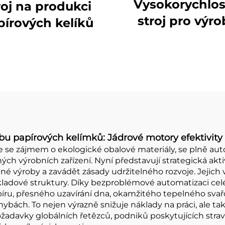
Vysokorychlos
roj na produkci
stroj pro výr
pírových kelíků
papírových kel
bu papírových kelímků: Jádrové motory efektivity 
je se zájmem o ekologické obalové materiály, se plně au
ch výrobních zařízení. Nyní představují strategická aktiv
 výroby a zavádět zásady udržitelného rozvoje. Jejich 
ákladové struktury. Díky bezproblémové automatizaci cel
u, přesného uzavírání dna, okamžitého tepelného svařov
chybách. To nejen výrazně snižuje náklady na práci, ale ta
žadavky globálních řetězců, podniků poskytujících strav