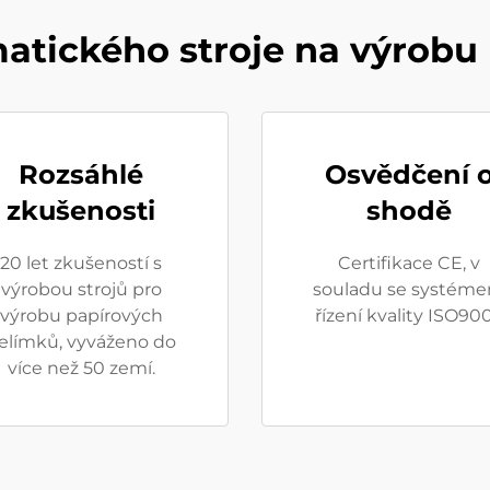
atického stroje na výrobu
Rozsáhlé
Osvědčení 
zkušenosti
shodě
20 let zkušeností s
Certifikace CE, v
výrobou strojů pro
souladu se systém
výrobu papírových
řízení kvality ISO900
elímků, vyváženo do
více než 50 zemí.