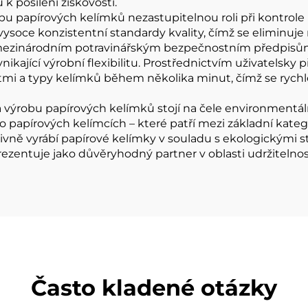
 posílení ziskovosti.
bu papírových kelímků nezastupitelnou roli při kontrole
oce konzistentní standardy kvality, čímž se eliminuje r
 mezinárodním potravinářským bezpečnostním předpisům
ikající výrobní flexibilitu. Prostřednictvím uživatelsky 
tmi a typy kelímků během několika minut, čímž se rych
 na výrobu papírových kelímků stojí na čele environment
o papírových kelímcích – které patří mezi základní kate
fektivně vyrábí papírové kelímky v souladu s ekologický
zentuje jako důvěryhodný partner v oblasti udržitelnosti
Často kladené otázky