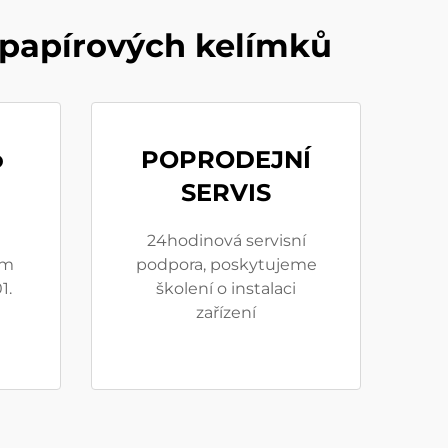
 papírových kelímků
o
POPRODEJNÍ
SERVIS
24hodinová servisní
em
podpora, poskytujeme
1.
školení o instalaci
zařízení