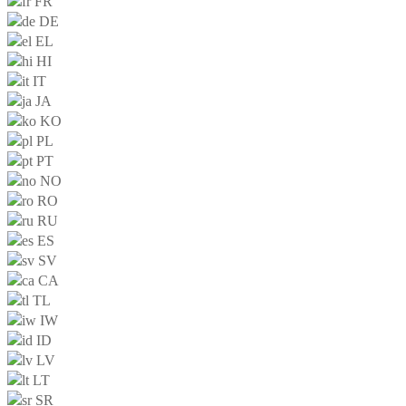
FR
DE
EL
HI
IT
JA
KO
PL
PT
NO
RO
RU
ES
SV
CA
TL
IW
ID
LV
LT
SR