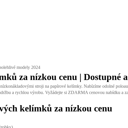
ímků za nízkou cenu | Dostupné a
a nízkonákladovými stroji na papírové kelímky. Nabízíme odolné poloauto
í údržbu a rychlou výrobu. Vyžádejte si ZDARMA cenovou nabídku a za
vých kelímků za nízkou cenu
ýrobky).