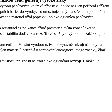
 nízkou cenu generují vysoké zisky
o výrobu papírových kelímků představuje více než jen pořízení zařízení
stupních bariér do výroby. To umožňuje malým a středním podnikům,
ovat na rostoucí tržní poptávku po ekologických papírových
restaurací až po kancelářské prostory a místa konání akcí se
it stabilitu dodávek a rozšířit své služby o výrobu na zakázku pro
nmentální. Vlastní výrobou uživatelé výrazně snižují náklady na
elných materiálů přispívá k formování ekologické image značky, čímž
závislosti, pružnosti na trhu a ekologickému rozvoji. Umožňuje