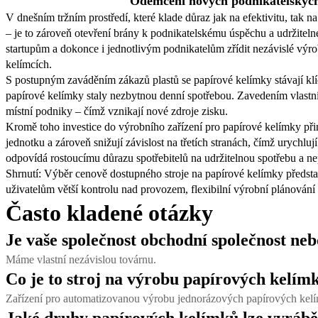
Odemčení nových podnikatelských p
V dnešním tržním prostředí, které klade důraz jak na efektivitu, tak n
– je to zároveň otevření brány k podnikatelskému úspěchu a udržitel
startupům a dokonce i jednotlivým podnikatelům zřídit nezávislé výr
kelímcích.
S postupným zaváděním zákazů plastů se papírové kelímky stávají klíč
papírové kelímky staly nezbytnou denní spotřebou. Zavedením vlastních
místní podniky – čímž vznikají nové zdroje zisku.
Kromě toho investice do výrobního zařízení pro papírové kelímky př
jednotku a zároveň snižují závislost na třetích stranách, čímž urychl
odpovídá rostoucímu důrazu spotřebitelů na udržitelnou spotřebu a n
Shrnutí: Výběr cenově dostupného stroje na papírové kelímky představ
uživatelům větší kontrolu nad provozem, flexibilní výrobní plánování a 
Často kladené otázky
Je vaše společnost obchodní společnost ne
Máme vlastní nezávislou továrnu.
Co je to stroj na výrobu papírových kelím
Zařízení pro automatizovanou výrobu jednorázových papírových kel