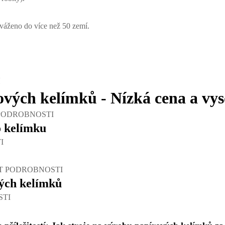
yváženo do více než 50 zemí.
ových kelímků - Nízká cena a vy
PODROBNOSTI
o kelímku
I
T PODROBNOSTI
vých kelímků
STI