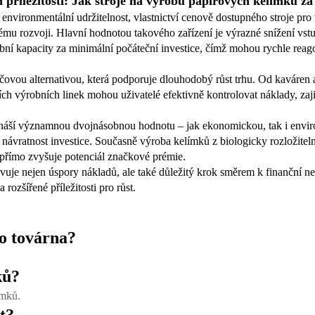
říležitostí: Jak stroje na výrobu papírových kelímků za
a environmentální udržitelnost, vlastnictví cenově dostupného stroje pr
nému rozvoji. Hlavní hodnotou takového zařízení je výrazné snížení v
obní kapacity za minimální počáteční investice, čímž mohou rychle reag
ovou alternativou, která podporuje dlouhodobý růst trhu. Od kaváren a 
 výrobních linek mohou uživatelé efektivně kontrolovat náklady, zajist
ináší významnou dvojnásobnou hodnotu – jak ekonomickou, tak i enviro
ují návratnost investice. Současně výroba kelímků z biologicky rozložit
epřímo zvyšuje potenciál značkové prémie.
uje nejen úspory nákladů, ale také důležitý krok směrem k finanční ne
rozšířené příležitosti pro růst.
bo továrna?
ků?
ímků.