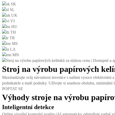
SK
SL
UK
VI
HU
TH
TR
MS
LA
MN
Stroj na výrobu papírových kel
Maximalizujte svůj návratnost investice s našimi vysoce efektivními 
podnikatele a malé podniky. Užívejte si snadnou obsluhu, minimáln
POPTAT SE
Výhody stroje na výrobu papíro
Inteligentní detekce
Online vizuální kontrolní systém (AI automaticky odstraňuje vadné v