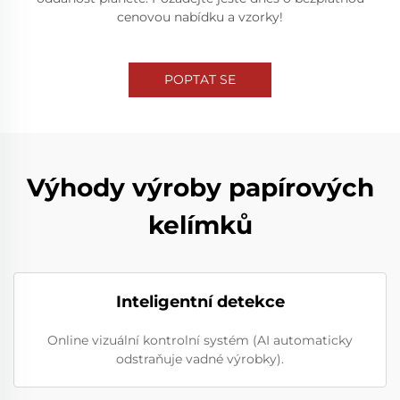
cenovou nabídku a vzorky!
POPTAT SE
Výhody výroby papírových
kelímků
Inteligentní detekce
Online vizuální kontrolní systém (AI automaticky
odstraňuje vadné výrobky).