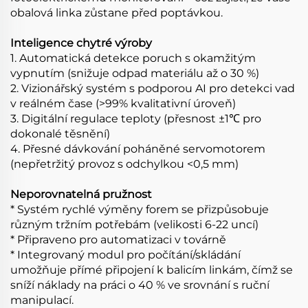
obalová linka zůstane před poptávkou.
Inteligence chytré výroby
1. Automatická detekce poruch s okamžitým
vypnutím (snižuje odpad materiálu až o 30 %)
2. Vizionářský systém s podporou AI pro detekci vad
v reálném čase (>99% kvalitativní úroveň)
3. Digitální regulace teploty (přesnost ±1℃ pro
dokonalé těsnění)
4. Přesné dávkování poháněné servomotorem
(nepřetržitý provoz s odchylkou <0,5 mm)
Neporovnatelná pružnost
* Systém rychlé výměny forem se přizpůsobuje
různým tržním potřebám (velikosti 6-22 uncí)
* Připraveno pro automatizaci v továrně
* Integrovaný modul pro počítání/skládání
umožňuje přímé připojení k balicím linkám, čímž se
sníží náklady na práci o 40 % ve srovnání s ruční
manipulací.