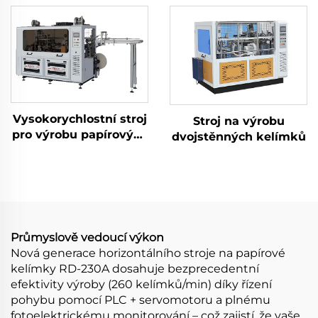
Vysokorychlostní stroj
Stroj na výrobu
pro výrobu papírových
dvojstěnných kelímků
kelímků
Průmyslově vedoucí výkon
Nová generace horizontálního stroje na papírové
kelímky RD-230A dosahuje bezprecedentní
efektivity výroby (260 kelímků/min) díky řízení
pohybu pomocí PLC + servomotoru a plnému
fotoelektrickému monitorování – což zajistí, že vaše