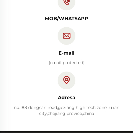
MOB/WHATSAPP
E-mail
[email protected]
Adresa
no.188 dongsan road,gexiang high tech zone,ru ian
city,zhejiang provice,china