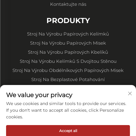
Kontaktujte nás
PRODUKTY
Stroj Na Výrobu Papírových Kelímků
Stroj Na Výrobu Papírových Misek
Stroj Na Výrobu Papírových Kbelíků
Stroj Na Výrobu Kelímků S Dvojitou Stěnou
Stroj Na Výrobu Obdélníkových Papírových Misek
Stroj Na Bezplastové Potahování
Tiskací Stroj Na Papírové Role
We value your privacy
Stroj Na Stříhání Papírových Rolí
We use cookies and similar tools to provide our services.
Ostatní Související Stroje
If you don't want to accept all cookies, click Personalize
cookies.
O SPOLEČNOSTI
Accept all