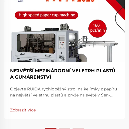
NEJVĚTŠÍ MEZINÁRODNÍ VELETRH PLASTŮ
A GUMÁRENSTVÍ
Objevte RUIDA rychloběžný stroj na kelímky z papíru
na největší veletrhu plastů a pryže na světě v Šen-
čenu. Zvyšte rychlost a přesnost výroby – navštivte
nás na stánku 7Y81, hala 7. Zjistěte více ještě dnes.
Zobrazit více