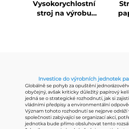
Vysokorychlostní
St
stroj na výrobu
pa
dvojitého kelímku
Investice do výrobních jednotek pa
Globálně se pohyb za opuštění jednorázového 
obyčejný, avšak kriticky důležitý papírový k
jedná se o strategické rozhodnutí, jak si zaj
vládními předpisy a environmentální odpově
Význam tohoto rozhodnutí se nejprve odráží v
společnosti zabývající se organizací akcí, po
jednotka bude přímo obsluhovat tento rozsáhlý