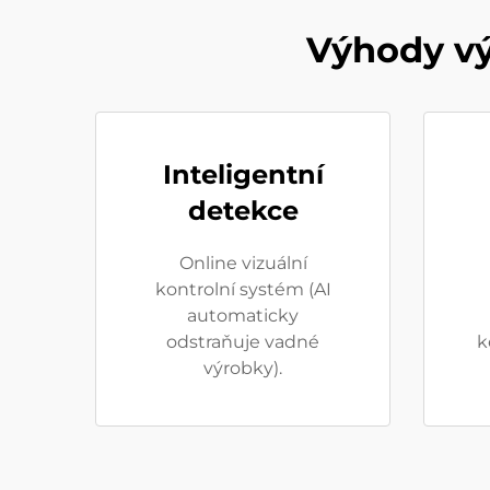
Výhody vý
Inteligentní
detekce
Online vizuální
kontrolní systém (AI
automaticky
odstraňuje vadné
k
výrobky).