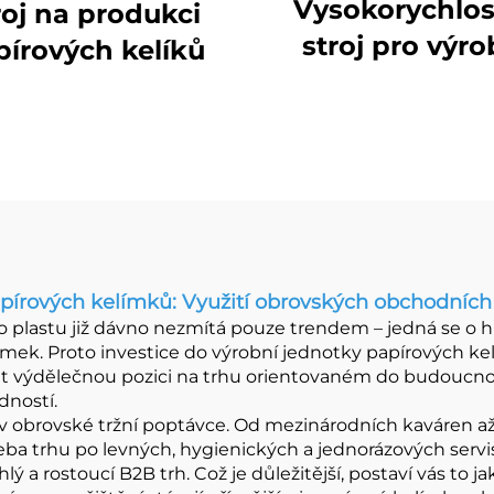
Vysokorychlos
roj na produkci
stroj pro výr
pírových kelíků
papírových kel
pírových kelímků: Využití obrovských obchodních 
plastu již dávno nezmítá pouze trendem – jedná se o hlu
elímek. Proto investice do výrobní jednotky papírových k
istit výdělečnou pozici na trhu orientovaném do budoucnos
dností.
 obrovské tržní poptávce. Od mezinárodních kaváren až p
třeba trhu po levných, hygienických a jednorázových serv
 a rostoucí B2B trh. Což je důležitější, postaví vás to j