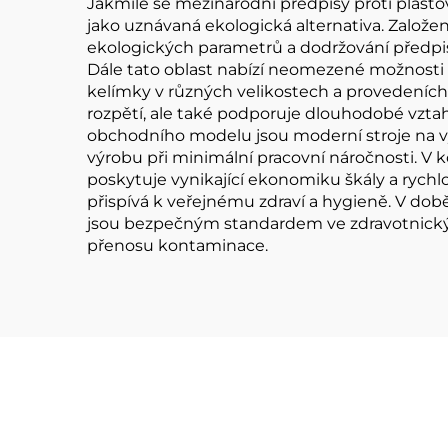
Jakmile se mezinárodní předpisy proti plastov
jako uznávaná ekologická alternativa. Založení
ekologických parametrů a dodržování předpis
Dále tato oblast nabízí neomezené možnosti 
kelímky v různých velikostech a provedeních,
rozpětí, ale také podporuje dlouhodobé vztahy 
obchodního modelu jsou moderní stroje na vý
výrobu při minimální pracovní náročnosti. V 
poskytuje vynikající ekonomiku škály a rychl
přispívá k veřejnému zdraví a hygieně. V do
jsou bezpečným standardem ve zdravotnických
přenosu kontaminace.