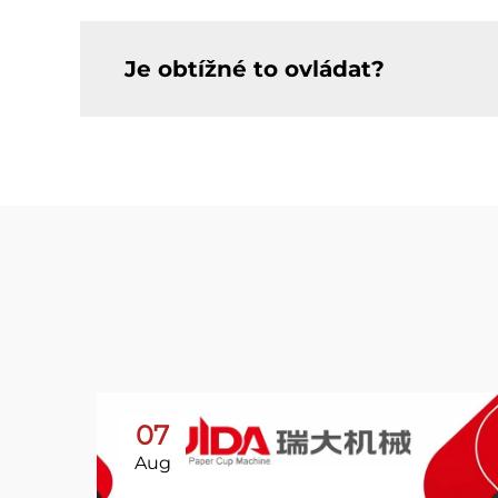
Je obtížné to ovládat?
07
Aug