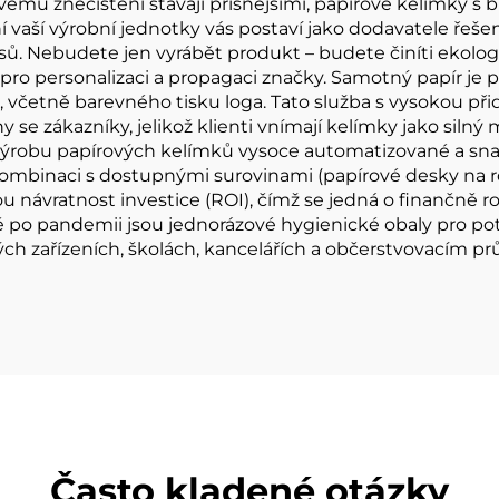
ému znečištění stávají přísnějšími, papírové kelímky s b
 vaší výrobní jednotky vás postaví jako dodavatele řešení 
ů. Nebudete jen vyrábět produkt – budete činíti ekolog
pro personalizaci a propagaci značky. Samotný papír je
 včetně barevného tisku loga. Tato služba s vysokou při
se zákazníky, jelikož klienti vnímají kelímky jako silný 
robu papírových kelímků vysoce automatizované a snadno
kombinaci s dostupnými surovinami (papírové desky na ro
ou návratnost investice (ROI), čímž se jedná o finančně
bě po pandemii jsou jednorázové hygienické obaly pro po
 zařízeních, školách, kancelářích a občerstvovacím prů
Často kladené otázky