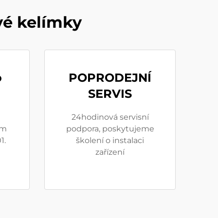
vé kelímky
o
POPRODEJNÍ
SERVIS
24hodinová servisní
em
podpora, poskytujeme
1.
školení o instalaci
zařízení