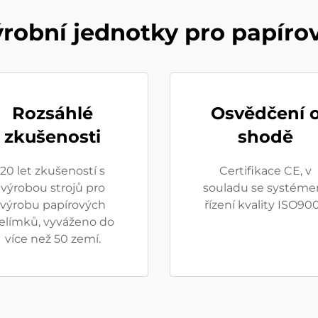
robní jednotky pro papíro
Rozsáhlé
Osvědčení 
zkušenosti
shodě
20 let zkušeností s
Certifikace CE, v
výrobou strojů pro
souladu se systém
výrobu papírových
řízení kvality ISO900
elímků, vyváženo do
více než 50 zemí.