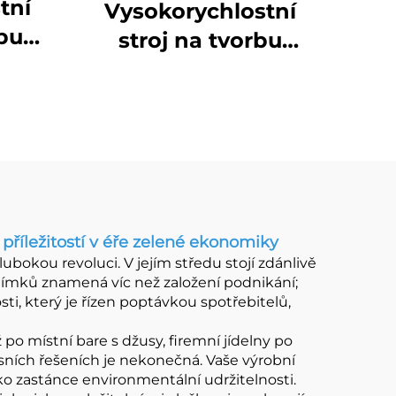
tní
Vysokorychlostní
obu
stroj na tvorbu
ímků
čtvercových/obdélníkových
kelímků
příležitostí v éře zelené ekonomiky
bokou revoluci. V jejím středu stojí zdánlivě
elímků znamená víc než založení podnikání;
ti, který je řízen poptávkou spotřebitelů,
o místní bare s džusy, firemní jídelny po
isních řešeních je nekonečná. Vaše výrobní
ako zastánce environmentální udržitelnosti.