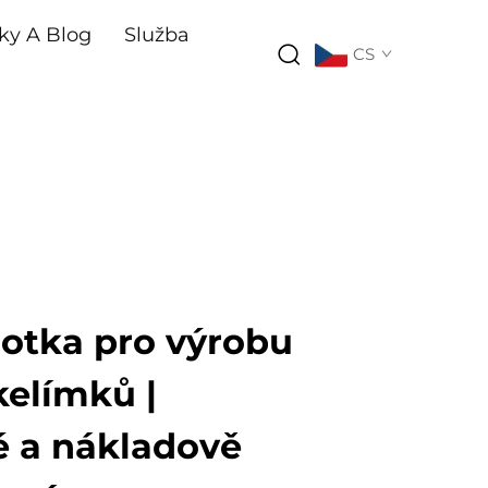
ky A Blog
Služba
CS
notka pro výrobu
kelímků |
 a nákladově