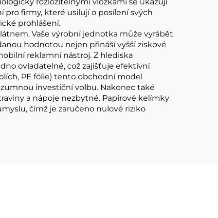
iologicky rozložitelnými vložkami se ukazují
pro firmy, které usilují o posílení svých
ické prohlášení.
 plátnem. Vaše výrobní jednotka může vyrábět
danou hodnotou nejen přináší vyšší ziskové
mobilní reklamní nástroj. Z hlediska
 ovladatelné, což zajišťuje efektivní
lích, PE fólie) tento obchodní model
 rozumnou investiční volbu. Nakonec také
traviny a nápoje nezbytné. Papírové kelímky
myslu, čímž je zaručeno nulové riziko