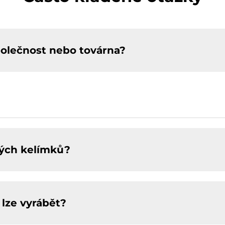
polečnost nebo továrna?
vých kelímků?
lze vyrábět?