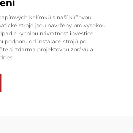
šení
papírových kelímků s naší klíčovou
tické stroje jsou navrženy pro vysokou
dpad a rychlou návratnost investice.
 podporu od instalace strojů po
něte si zdarma projektovou zprávu a
dnes!