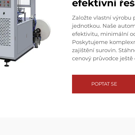
efektivní ře
Založte vlastní výrobu 
jednotkou. Naše automa
efektivitu, minimální o
Poskytujeme komplexní
zajištění surovin. Stáh
cenový průvodce ještě 
POPTAT SE