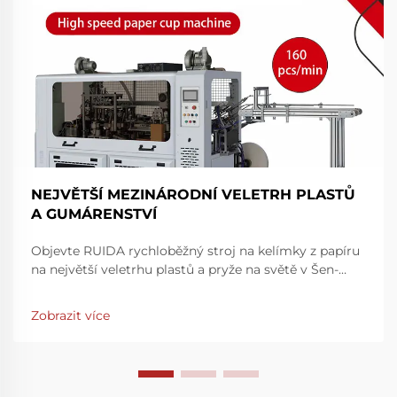
NEJVĚTŠÍ MEZINÁRODNÍ VELETRH PLASTŮ
A GUMÁRENSTVÍ
Objevte RUIDA rychloběžný stroj na kelímky z papíru
na největší veletrhu plastů a pryže na světě v Šen-
čenu. Zvyšte rychlost a přesnost výroby – navštivte
nás na stánku 7Y81, hala 7. Zjistěte více ještě dnes.
Zobrazit více