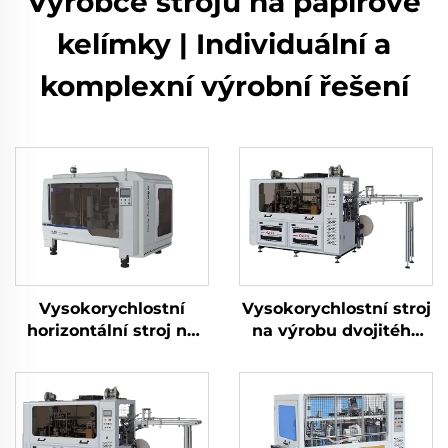
Výrobce strojů na papírové
kelímky | Individuální a
komplexní výrobní řešení
Vysokorychlostní
Vysokorychlostní stroj
horizontální stroj na
na výrobu dvojitého
papírové kelímky 3 v 1
kelímku