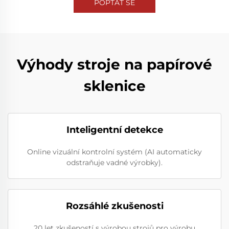
POPTAT SE
Výhody stroje na papírové
sklenice
Inteligentní detekce
Online vizuální kontrolní systém (AI automaticky
odstraňuje vadné výrobky).
Rozsáhlé zkušenosti
20 let zkušeností s výrobou strojů pro výrobu