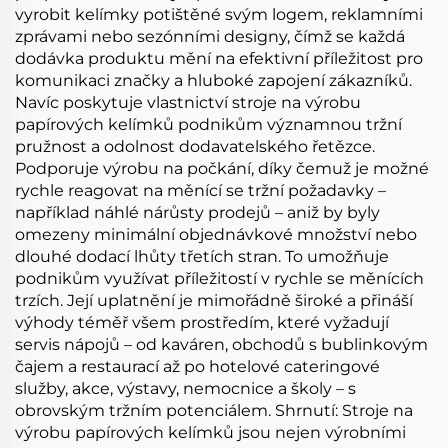
vyrobit kelímky potištěné svým logem, reklamními
zprávami nebo sezónními designy, čímž se každá
dodávka produktu mění na efektivní příležitost pro
komunikaci značky a hluboké zapojení zákazníků.
Navíc poskytuje vlastnictví stroje na výrobu
papírových kelímků podnikům významnou tržní
pružnost a odolnost dodavatelského řetězce.
Podporuje výrobu na počkání, díky čemuž je možné
rychle reagovat na měnící se tržní požadavky –
například náhlé nárůsty prodejů – aniž by byly
omezeny minimální objednávkové množství nebo
dlouhé dodací lhůty třetích stran. To umožňuje
podnikům využívat příležitostí v rychle se měnících
trzích. Její uplatnění je mimořádně široké a přináší
výhody téměř všem prostředím, které vyžadují
servis nápojů – od kaváren, obchodů s bublinkovým
čajem a restaurací až po hotelové cateringové
služby, akce, výstavy, nemocnice a školy – s
obrovským tržním potenciálem. Shrnutí: Stroje na
výrobu papírových kelímků jsou nejen výrobními