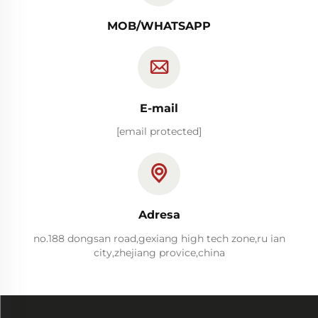
MOB/WHATSAPP
E-mail
[email protected]
Adresa
no.188 dongsan road,gexiang high tech zone,ru ian
city,zhejiang provice,china