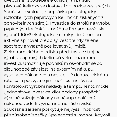
uvědomělí spotřebitelé ovládají trh, tradiční
plastové kelímky se dostávají do pozice zastaralých.
Současně exploduje poptávka po biologicky
rozložitelných papírových kelímcích získaných z
obnovitelných zdrojů. Investice do strojů na výrobu
papírových kelímků umožňuje firmám nezávisle
vyrábět 100% ekologické kelímky, čímž mohou
aktivně splňovat předpisy, vést trendy zelené
spotřeby a výrazně posilovat svůj imidž.
Z ekonomického hlediska představuje stroj na
výrobu papírových kelímků velmi rozumnou
investici. Umožňuje podnikům osvobodit se od
dlouhodobé závislosti na externím nákupu,
vysokých nákladech a nestabilitě dodavatelského
řetězce a poskytuje jim možnost nezávisle
kontrolovat výrobní náklady a tempo. Tento model
„jednorázová investice, dlouhodobý prospěch“
výrazně snižuje náklady na nákup obalů, což
nakonec vede k významnému růstu zisků.
Současně zařízení poskytuje nejvyšší možnost
přizpůsobení značky. Společnosti si mohou kdykoli