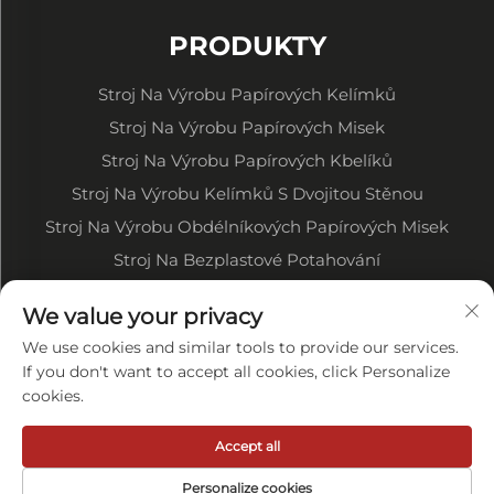
PRODUKTY
Stroj Na Výrobu Papírových Kelímků
Stroj Na Výrobu Papírových Misek
Stroj Na Výrobu Papírových Kbelíků
Stroj Na Výrobu Kelímků S Dvojitou Stěnou
Stroj Na Výrobu Obdélníkových Papírových Misek
Stroj Na Bezplastové Potahování
Tiskací Stroj Na Papírové Role
We value your privacy
Stroj Na Stříhání Papírových Rolí
We use cookies and similar tools to provide our services.
Ostatní Související Stroje
If you don't want to accept all cookies, click Personalize
cookies.
O SPOLEČNOSTI
Accept all
Ochrana soukromí
Personalize cookies