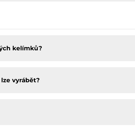
vých kelímků?
lze vyrábět?