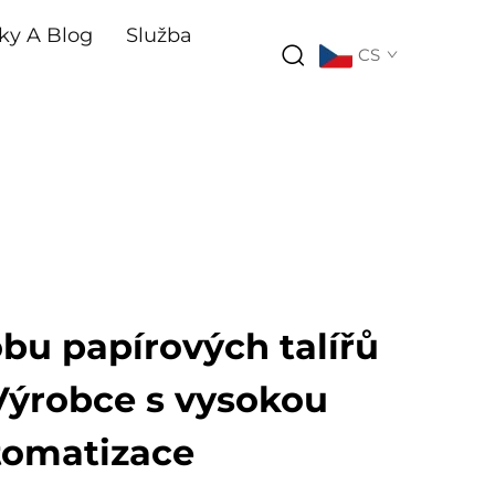
ky A Blog
Služba
CS
obu papírových talířů
 Výrobce s vysokou
utomatizace