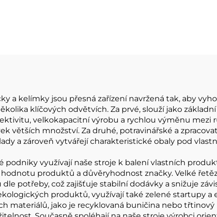
ojitého kelímku
cky a kelímky jsou přesná zařízení navržená tak, aby 
kolika klíčových odvětvích. Za prvé, slouží jako základn
ktivitu, velkokapacitní výrobu a rychlou výměnu mezi r
 větších množství. Za druhé, potravinářské a zpracovate
lady a zároveň vytvářejí charakteristické obaly pod vlastn
podniky využívají naše stroje k balení vlastních produkt
í hodnotu produktů a důvěryhodnost značky. Velké řetěz
dle potřeby, což zajišťuje stabilní dodávky a snižuje záv
ekologických produktů, využívají také zelené startupy a 
ch materiálů, jako je recyklovaná buničina nebo třtinový
lnost. Současně spoléhají na naše stroje výrobci oriento