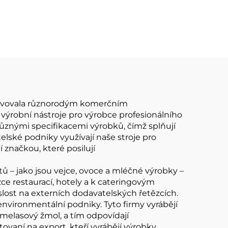
papírových kelímků
vyhovovala různorodým komerčním
í výrobní nástroje pro výrobce profesionálního
ůznými specifikacemi výrobků, čímž splňují
lské podniky využívají naše stroje pro
í značkou, které posilují
ů – jako jsou vejce, ovoce a mléčné výrobky –
ce restaurací, hotely a k cateringovým
islost na externích dodavatelských řetězcích.
environmentální podniky. Tyto firmy vyrábějí
 melasový žmol, a tím odpovídají
vaní na export, kteří vyrábějí výrobky