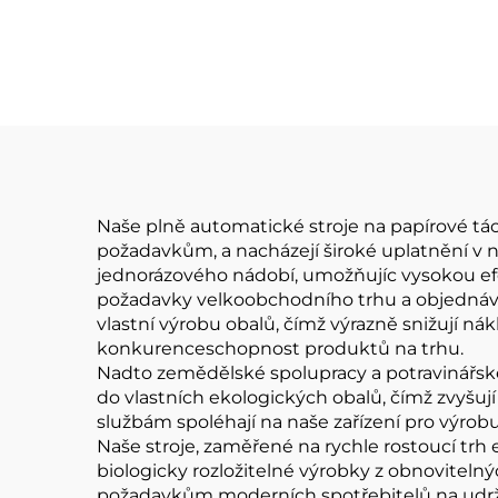
papírové kelímky 3 v
dv
1
Naše plně automatické stroje na papírové tá
požadavkům, a nacházejí široké uplatnění v ně
jednorázového nádobí, umožňujíc vysokou efe
požadavky velkoobchodního trhu a objednávek
vlastní výrobu obalů, čímž výrazně snižují nák
konkurenceschopnost produktů na trhu.
Nadto zemědělské spolupracy a potravinářské 
do vlastních ekologických obalů, čímž zvyšuj
službám spoléhají na naše zařízení pro výrobu 
Naše stroje, zaměřené na rychle rostoucí trh 
biologicky rozložitelné výrobky z obnovitelný
požadavkům moderních spotřebitelů na udržite