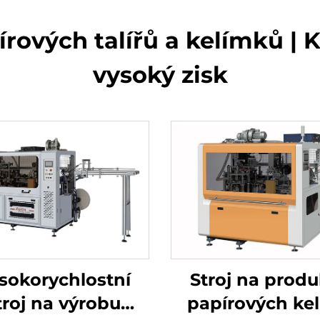
írových talířů a kelímků | 
vysoký zisk
sokorychlostní
Stroj na produ
troj na výrobu
papírových kel