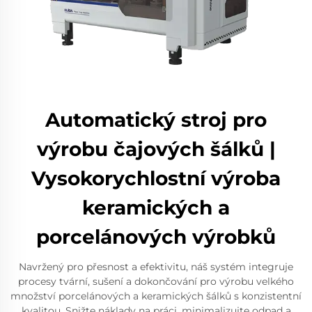
Automatický stroj pro
výrobu čajových šálků |
Vysokorychlostní výroba
keramických a
porcelánových výrobků
Navržený pro přesnost a efektivitu, náš systém integruje
procesy tvární, sušení a dokončování pro výrobu velkého
množství porcelánových a keramických šálků s konzistentní
kvalitou. Snižte náklady na práci, minimalizujte odpad a