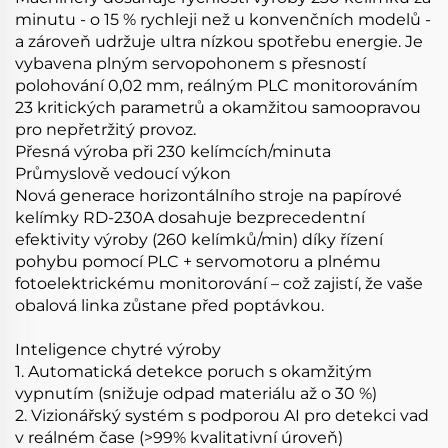
minutu - o 15 % rychleji než u konvenčních modelů -
a zároveň udržuje ultra nízkou spotřebu energie. Je
vybavena plným servopohonem s přesností
polohování 0,02 mm, reálným PLC monitorováním
23 kritických parametrů a okamžitou samoopravou
pro nepřetržitý provoz.
Přesná výroba při 230 kelímcích/minuta
Průmyslově vedoucí výkon
Nová generace horizontálního stroje na papírové
kelímky RD-230A dosahuje bezprecedentní
efektivity výroby (260 kelímků/min) díky řízení
pohybu pomocí PLC + servomotoru a plnému
fotoelektrickému monitorování – což zajistí, že vaše
obalová linka zůstane před poptávkou.
Inteligence chytré výroby
1. Automatická detekce poruch s okamžitým
vypnutím (snižuje odpad materiálu až o 30 %)
2. Vizionářský systém s podporou AI pro detekci vad
v reálném čase (>99% kvalitativní úroveň)