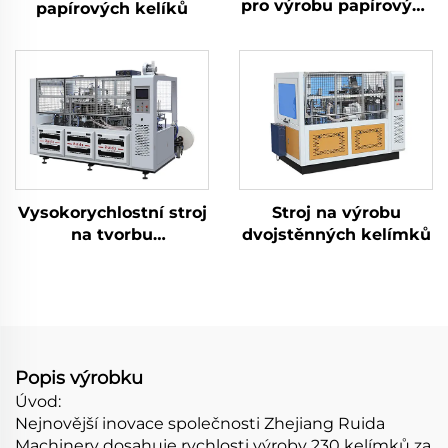
pro výrobu papírových
papírových kelíků
kelímků
Vysokorychlostní stroj
Stroj na výrobu
na tvorbu
dvojstěnných kelímků
čtvercových/obdélníkových
kelímků
Popis výrobku
Úvod:
Nejnovější inovace společnosti Zhejiang Ruida
Machinery dosahuje rychlosti výroby 230 kelímků za