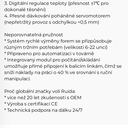
3. Digitální regulace teploty (přesnost ±1℃ pro
dokonalé těsnění)
4. Přesné dávkování poháněné servomotorem
(nepřetržitý provoz s odchylkou <0,5 mm)
Neporovnatelná pružnost
* Systém rychlé výměny forem se přizpůsobuje
různým tržním potřebám (velikosti 6-22 uncí)
* Připraveno pro automatizaci v továrně
* Integrovaný modul pro počítání/skládání
umožňuje přímé připojení k balicím linkám, čímž se
sníží náklady na práci o 40 % ve srovnání s ruční
manipulací.
Proč globální značky volí Ruida:
* více než 20 let zkušeností s OEM
* Výroba s certifikací CE
* Technická podpora na dálku 24/7