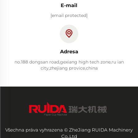
E-mail
[email protected]
Adresa
no.188 dongsan road,gexiang high tech zone,ru ian
city,zhejiang provice,china
Všechna práva vyhrazena © ZheJiang RUIDA Machinery
Co.,Ltd