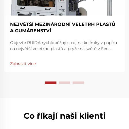
NEJVĚTŠÍ MEZINÁRODNÍ VELETRH PLASTŮ
A GUMÁRENSTVÍ
Objevte RUIDA rychloběžný stroj na kelímky z papíru
na největší veletrhu plastů a pryže na světě v Šen-
čenu. Zvyšte rychlost a přesnost výroby – navštivte
nás na stánku 7Y81, hala 7. Zjistěte více ještě dnes.
Zobrazit více
Co říkají naši klienti