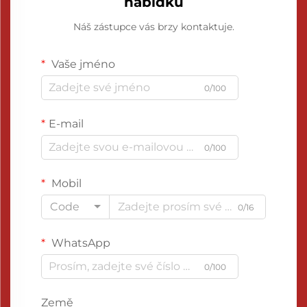
nabídku
Náš zástupce vás brzy kontaktuje.
Vaše jméno
0/100
E-mail
0/100
Mobil
Code
0/16
WhatsApp
0/100
Země