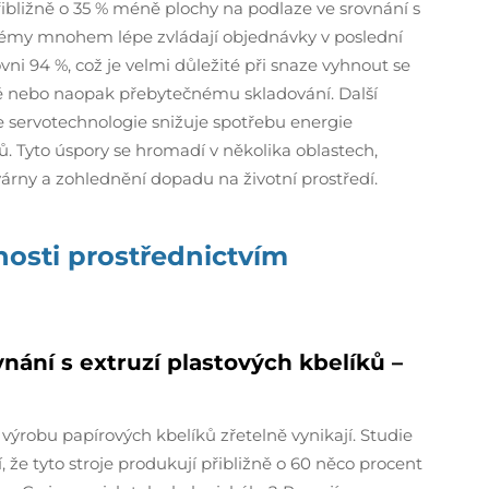
řibližně o 35 % méně plochy na podlaze ve srovnání s
stémy mnohem lépe zvládají objednávky v poslední
ovni 94 %, což je velmi důležité při snaze vyhnout se
ě nebo naopak přebytečnému skladování. Další
že servotechnologie snižuje spotřebu energie
ů. Tyto úspory se hromadí v několika oblastech,
várny a zohlednění dopadu na životní prostředí.
lnosti prostřednictvím
vnání s extruzí plastových kbelíků –
 výrobu papírových kbelíků zřetelně vynikají. Studie
že tyto stroje produkují přibližně o 60 něco procent