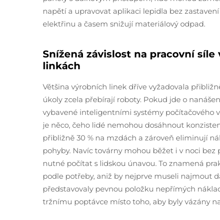
napětí a upravovat aplikaci lepidla bez zastavení
elektřinu a časem snižují materiálový odpad.
Snížená závislost na pracovní síl
linkách
Většina výrobních linek dříve vyžadovala přibližně
úkoly zcela přebírají roboty. Pokud jde o nanášení
vybavené inteligentními systémy počítačového vi
je něco, čeho lidé nemohou dosáhnout konzisten
přibližně 30 % na mzdách a zároveň eliminují nák
pohyby. Navíc továrny mohou běžet i v noci bez
nutné počítat s lidskou únavou. To znamená prak
podle potřeby, aniž by nejprve museli najmout dal
představovaly pevnou položku nepřímých náklad
tržnímu poptávce místo toho, aby byly vázány 