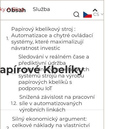
ky A Blog
Služba
Obsah
CS
Papírový kbelíkový stroj :
Automatizace a chytré ovládací
systémy, které maximalizují
návratnost investic
Sledování v reálném čase a
přediktivní údržba
Papírové Kbelíky
prostřednictvím ovládacích
systémů strojů na výrobu
papírových kbelíků s
podporou IoT
Snížená závislost na pracovní
síle v automatizovaných
výrobních linkách
Silný ekonomický argument:
celkové náklady na vlastnictví