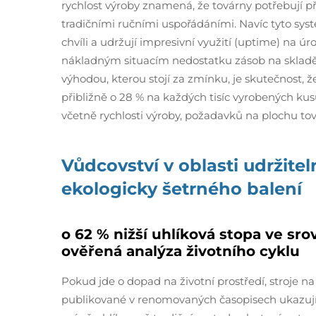
rychlost výroby znamená, že továrny potřebují p
tradičními ručními uspořádáními. Navíc tyto sy
chvíli a udržují impresivní využití (uptime) na úr
nákladným situacím nedostatku zásob na sklad
výhodou, kterou stojí za zmínku, je skutečnost, 
přibližně o 28 % na každých tisíc vyrobených kus
včetně rychlosti výroby, požadavků na plochu to
Vůdcovství v oblasti udržite
ekologicky šetrného balení
o 62 % nižší uhlíková stopa ve sro
ověřená analýza životního cyklu
Pokud jde o dopad na životní prostředí, stroje na
publikované v renomovaných časopisech ukazují, 