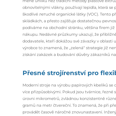
méně uhlíku než tradiční metody plastové extruze
obnovitelnými vlákny, používají lepidla, která se 
škodlivé летuché organické látky (VOC). Tento p
skládkách, a přesto zajišťuje dostatečnou pevno
podíváme na obchodní stránku, většina firem již
nákupu. Nedávné průzkumy ukazují, že přibližně t
dodavatele, kteří dokážou své závazky v oblasti 
výrobce to znamená, že „zelená“ strategie již ne
získání zakázek a budování důvěry zákazníků na
Přesné strojírenství pro flexi
Moderní stroje na výrobu papírových kbelíků se
více přizpůsobivými. Pokud jsou tvárnice, řezné s
úrovni mikrometrů, zvládnou konzistentně různé
gramů na metr čtvereční. To znamená, že při př
provádět časově náročné znovunastavení. Inženýři