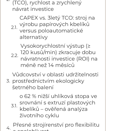
(TCO), rychlost a zrychlený
návrat investice
CAPEX vs. 3letý TCO: stroj na
výrobu papírových kbelíků
versus poloautomatické
alternativy
Vysokorychlostní výstup (≥
120 kusů/min) zkracuje dobu
návratnosti investice (ROI) na
méně než 14 měsíců
Vůdcovství v oblasti udržitelnosti
prostřednictvím ekologicky
šetrného balení
o 62 % nižší uhlíková stopa ve
srovnání s extruzí plastových
kbelíků – ověřená analýza
životního cyklu
Přesné strojírenství pro flexibilitu