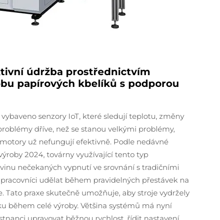
tivní údržba prostřednictvím
obu papírových kbelíků s podporou
 vybaveno senzory IoT, které sledují teplotu, změny
í problémy dříve, než se stanou velkými problémy,
 motory už nefungují efektivně. Podle nedávné
 výroby 2024, továrny využívající tento typ
inu nečekaných vypnutí ve srovnání s tradičními
 pracovníci udělat během pravidelných přestávek na
je. Tato praxe skutečně umožňuje, aby stroje vydržely
bku během celé výroby. Většina systémů má nyní
anci upravovat běžnou rychlost, řídit nastavení