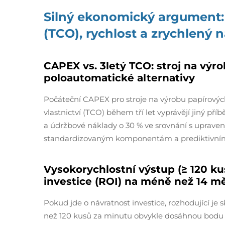
Silný ekonomický argument: 
(TCO), rychlost a zrychlený n
CAPEX vs. 3letý TCO: stroj na výr
poloautomatické alternativy
Počáteční CAPEX pro stroje na výrobu papírových
vlastnictví (TCO) během tří let vyprávějí jiný př
a údržbové náklady o 30 % ve srovnání s uprav
standardizovaným komponentám a prediktivním
Vysokorychlostní výstup (≥ 120 ku
investice (ROI) na méně než 14 m
Pokud jde o návratnost investice, rozhodující je
než 120 kusů za minutu obvykle dosáhnou bodu z