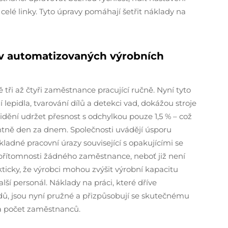
 celé linky. Tyto úpravy pomáhají šetřit náklady na
e v automatizovaných výrobních
 tři až čtyři zaměstnance pracující ručně. Nyní tyto
 lepidla, tvarování dílů a detekci vad, dokážou stroje
dění udržet přesnost s odchylkou pouze 1,5 % – což
tně den za dnem. Společnosti uvádějí úsporu
ladné pracovní úrazy související s opakujícími se
 přítomnosti žádného zaměstnance, neboť již není
ticky, že výrobci mohou zvýšit výrobní kapacitu
ší personál. Náklady na práci, které dříve
ů, jsou nyní pružné a přizpůsobují se skutečnému
na počet zaměstnanců.