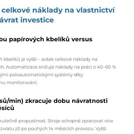
celkové náklady na vlastnictví
ávrat investice
obu papírových kbelíků versus
 kbelíků je vyšší – avšak celkové náklady na
íběh. Automatizace snižuje náklady na práci o 40–60 %
enými poloautomatickými systémy díky
u monitorování.
sů/min) zkracuje dobu návratnosti
ěsíců
 skutečně propustnost. Stroje schopné zpracovat více
vratu již po pouhých 14 měsících provozu. Vyšší