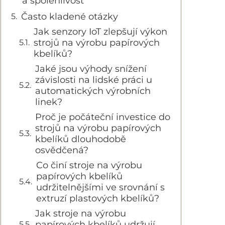
a spolehlivost
Často kladené otázky
Jak senzory IoT zlepšují výkon
strojů na výrobu papírových
kbelíků?
Jaké jsou výhody snížení
závislosti na lidské práci u
automatických výrobních
linek?
Proč je počáteční investice do
strojů na výrobu papírových
kbelíků dlouhodobě
osvědčená?
Co činí stroje na výrobu
papírových kbelíků
udržitelnějšími ve srovnání s
extruzí plastových kbelíků?
Jak stroje na výrobu
papírových kbelíků udržují