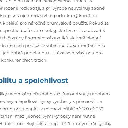
. Co je na nich tak ekologického? Pracují s
přirozeně rozkládají, a při výrobě neuvolňují žádné
řístup snižuje množství odpadu, který končí na
st kbelíků pro náročné průmyslové použití. Pokud se
 nepokládá prázdné ekologické tvrzení za důvod k
ři čtvrtiny firemních zákazníků aktivně hledají
udržitelnosti podložit skutečnou dokumentací. Pro
ní jen dobrá pro planetu – stává se nezbytnou pro
 konkurenčních trzích.
bilitu a spolehlivost
 díky technikám přesného strojírenství staly mnohem
estavy a lepidlové trysky vyrobeny s přesností na
 hmotnosti papíru v rozmezí přibližně 120 až 350
epínání mezi jednotlivými výrobky není nutné
 také modelují, jak se napětí šíří nosnými rámy, aby