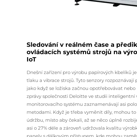
Sledování v reálném čase a předik
ovládacích systémů strojů na výr
IoT
Dnešní zařízení pro výrobu papírových kbelíků je
tlaku a vibrace strojů. Tyto senzory rozpoznávaj
jako když se ložiska začnou opotřebovávat nebo
zprávy společnosti Deloitte ve studii inteligentní
monitorovacího systému zaznamenávají asi polov
metodami. Když je třeba vyměnit díly, mohou to
údržbu, místo aby čekali, až se něco úplně rozbi
asi o 27% déle a zároveň udržovala kvalitu výro
panely s dálkovým přístupem, kde mohou zaměstn