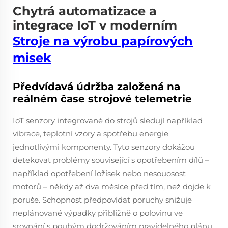
Chytrá automatizace a
integrace IoT v moderním
Stroje na výrobu papírových
misek
Předvídavá údržba založená na
reálném čase strojové telemetrie
IoT senzory integrované do strojů sledují například
vibrace, teplotní vzory a spotřebu energie
jednotlivými komponenty. Tyto senzory dokážou
detekovat problémy související s opotřebením dílů –
například opotřebení ložisek nebo nesouosost
motorů – někdy až dva měsíce před tím, než dojde k
poruše. Schopnost předpovídat poruchy snižuje
neplánované výpadky přibližně o polovinu ve
srovnání s pouhým dodržováním pravidelného plánu