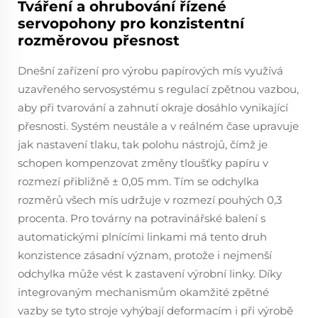
Tváření a ohrubování řízené
servopohony pro konzistentní
rozměrovou přesnost
Dnešní zařízení pro výrobu papírových mís využívá
uzavřeného servosystému s regulací zpětnou vazbou,
aby při tvarování a zahnutí okraje dosáhlo vynikající
přesnosti. Systém neustále a v reálném čase upravuje
jak nastavení tlaku, tak polohu nástrojů, čímž je
schopen kompenzovat změny tloušťky papíru v
rozmezí přibližně ± 0,05 mm. Tím se odchylka
rozměrů všech mís udržuje v rozmezí pouhých 0,3
procenta. Pro továrny na potravinářské balení s
automatickými plnícími linkami má tento druh
konzistence zásadní význam, protože i nejmenší
odchylka může vést k zastavení výrobní linky. Díky
integrovaným mechanismům okamžité zpětné
vazby se tyto stroje vyhýbají deformacím i při výrobě