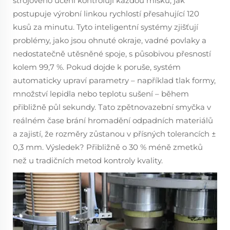
strojového učení kontrolují každou misku, jak
postupuje výrobní linkou rychlostí přesahující 120
kusů za minutu. Tyto inteligentní systémy zjišťují
problémy, jako jsou ohnuté okraje, vadné povlaky a
nedostatečně utěsněné spoje, s působivou přesností
kolem 99,7 %. Pokud dojde k poruše, systém
automaticky upraví parametry – například tlak formy,
množství lepidla nebo teplotu sušení – během
přibližně půl sekundy. Tato zpětnovazební smyčka v
reálném čase brání hromadění odpadních materiálů
a zajistí, že rozměry zůstanou v přísných tolerancích ±
0,3 mm. Výsledek? Přibližně o 30 % méně zmetků
než u tradičních metod kontroly kvality.