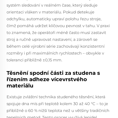
systém sledování v reálném čase, který sleduje
orientaci vláken v materiálu. Pokud detekuje
odchylku, automaticky upraví polohu řezu stroje,
čímž pomáhá udržet klíčovou pevnost v tahu. V praxi
to znamená, že operátoři méně často musí zastavit
stroj a ručně upravovat nastavení, a zároveň se
během celé výrobní série zachovávají konzistentní
rozměry i při maximálních rychlostech – obvykle v
toleranci přibližně ±0,15 mm.
Těsnění spodní části za studena s
řízením adheze vícevrstvého
materiálu
Existuje zvláštní technika studeného těsnění, která
spojuje dna mís při teplotě kolem 30 až 40 °C – to je
přibližně o 60 % nižší teplota než u většiny tradičních
tepelných metod. Tento proces využívá lepidel