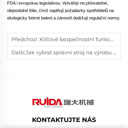
FDA i evropskou legislativou. Vytvářejí recyklovatelné,
olejoodolné fólie, čímž naplňují požadavky spotřebitelů na
ekologicky šetrné balení a zároveň dodržují regulační normy.
Předchozí :
Klíčové bezpečnostní funkce, které by měl mít každý stroj na výrobu papírových misek
Další:
Jak vybrat správní stroj na výrobu papírových misek pro potřeby vašeho podniku
KONTAKTUJTE NÁS