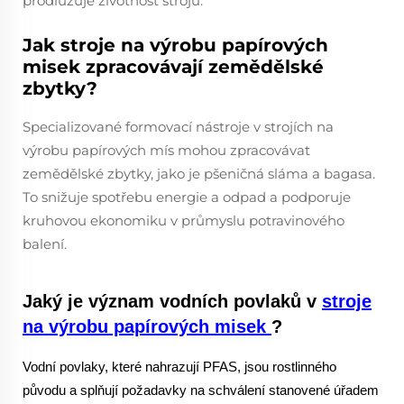
prodlužuje životnost strojů.
Jak stroje na výrobu papírových
misek zpracovávají zemědělské
zbytky?
Specializované formovací nástroje v strojích na
výrobu papírových mís mohou zpracovávat
zemědělské zbytky, jako je pšeničná sláma a bagasa.
To snižuje spotřebu energie a odpad a podporuje
kruhovou ekonomiku v průmyslu potravinového
balení.
Jaký je význam vodních povlaků v
stroje
na výrobu papírových misek
?
Vodní povlaky, které nahrazují PFAS, jsou rostlinného
původu a splňují požadavky na schválení stanovené úřadem