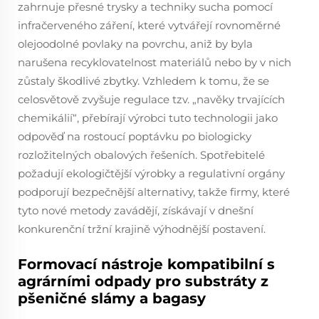
zahrnuje přesné trysky a techniky sucha pomocí
infračerveného záření, které vytvářejí rovnoměrné
olejoodolné povlaky na povrchu, aniž by byla
narušena recyklovatelnost materiálů nebo by v nich
zůstaly škodlivé zbytky. Vzhledem k tomu, že se
celosvětově zvyšuje regulace tzv. „navěky trvajících
chemikálií“, přebírají výrobci tuto technologii jako
odpověď na rostoucí poptávku po biologicky
rozložitelných obalových řešeních. Spotřebitelé
požadují ekologičtější výrobky a regulativní orgány
podporují bezpečnější alternativy, takže firmy, které
tyto nové metody zavádějí, získávají v dnešní
konkurenční tržní krajině výhodnější postavení.
Formovací nástroje kompatibilní s
agrárními odpady pro substráty z
pšeničné slámy a bagasy