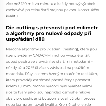
více než 120 mís za minutu a každý hotový výrobek
zachovává po celou šarži stejnou pevnou konstrukční
kvalitu.
Die-cutting s přesností pod milimetr
a algoritmy pro nulové odpady při
uspořádání dílů
Náročné algoritmy pro vkládání (nesting), které jsou
řízeny systémy CAD/CAM, mohou výrazně snížit
odpad papíru ve srovnání se staršími metodami –
někdy až o 20 % či více, v závislosti na použitém
materiálu. Díky laserem řízeným rotačním razítkům,
která provádějí extrémně přesné řezy s přesností
kolem 0,1 mm, mohou výrobci nyní vyrábět velmi
složité tvary, jako jsou například osmiúhelníkové
obaly pro sushi, aniž by zpomalovali výrobní proces
nebo kompromitovali kvalitu. Kromě toho je zde