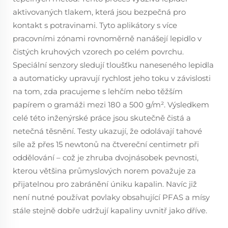
aktivovaných tlakem, která jsou bezpečná pro
kontakt s potravinami. Tyto aplikátory s více
pracovními zónami rovnoměrně nanášejí lepidlo v
čistých kruhových vzorech po celém povrchu.
Speciální senzory sledují tloušťku naneseného lepidla
a automaticky upravují rychlost jeho toku v závislosti
na tom, zda pracujeme s lehčím nebo těžším
papírem o gramáži mezi 180 a 500 g/m². Výsledkem
celé této inženýrské práce jsou skutečně čistá a
netečná těsnění. Testy ukazují, že odolávají tahové
síle až přes 15 newtonů na čtvereční centimetr při
oddělování – což je zhruba dvojnásobek pevnosti,
kterou většina průmyslových norem považuje za
přijatelnou pro zabránění úniku kapalin. Navíc již
není nutné používat povlaky obsahující PFAS a mísy
stále stejně dobře udržují kapaliny uvnitř jako dříve.