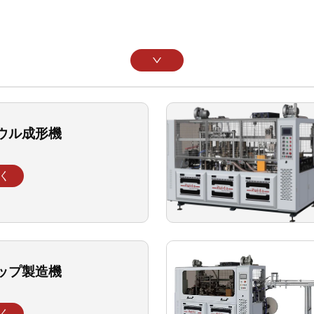
ウル成形機
く
ップ製造機
く