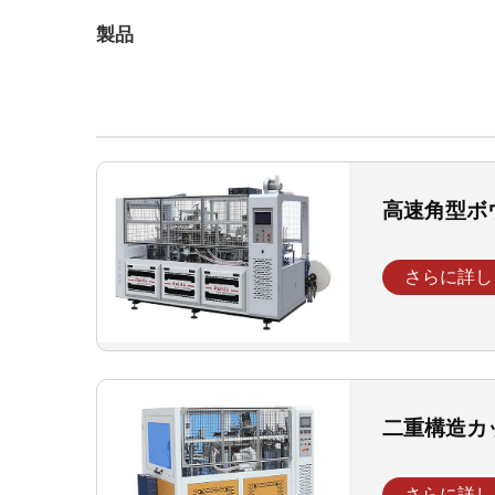
製品
高速角型ボ
さらに詳し
二重構造カ
さらに詳し