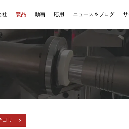
会社
製品
動画
応用
ニュース＆ブログ
サ
テゴリ