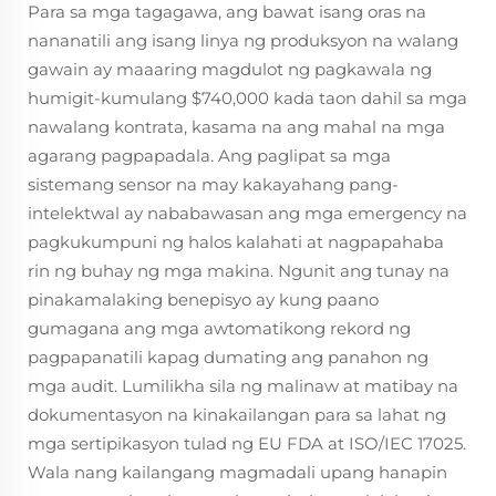
Para sa mga tagagawa, ang bawat isang oras na
nananatili ang isang linya ng produksyon na walang
gawain ay maaaring magdulot ng pagkawala ng
humigit-kumulang $740,000 kada taon dahil sa mga
nawalang kontrata, kasama na ang mahal na mga
agarang pagpapadala. Ang paglipat sa mga
sistemang sensor na may kakayahang pang-
intelektwal ay nababawasan ang mga emergency na
pagkukumpuni ng halos kalahati at nagpapahaba
rin ng buhay ng mga makina. Ngunit ang tunay na
pinakamalaking benepisyo ay kung paano
gumagana ang mga awtomatikong rekord ng
pagpapanatili kapag dumating ang panahon ng
mga audit. Lumilikha sila ng malinaw at matibay na
dokumentasyon na kinakailangan para sa lahat ng
mga sertipikasyon tulad ng EU FDA at ISO/IEC 17025.
Wala nang kailangang magmadali upang hanapin