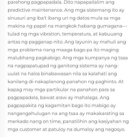
parehong pagpapadala. Dito napapailalim ang
predictive maintenance. Ang mga sistemang ito ay
sinusuri ang iba't ibang uri ng datos mula sa mga
makina ng papel na mangkok habang gumagana—
tulad ng mga vibration, temperatura, at kabuuang
antas ng pagganap nito. Ang layunin ay mahuli ang
mga problema nang maaga bago pa ito maging
malubhang pagkabigo. Ang mga kumpanya ng tsaa
na nagpapatupad ng ganitong sistema ay nang-
uulat na halos binabawasan nila sa kalahati ang
kanilang di-nakaplanong panahon ng paghinto. At
kapag may mga partikular na panahon para sa
pagpapadala, bawat araw ay mahalaga. Ang
pagpapakita ng kagamitan bago ito mabigo ay
nangangahulugan na ang tsaa ay makakarating sa
merkado nang on time, panatilihin ang kasiyahan ng
mga customer at patuloy na dumaloy ang negosyo.