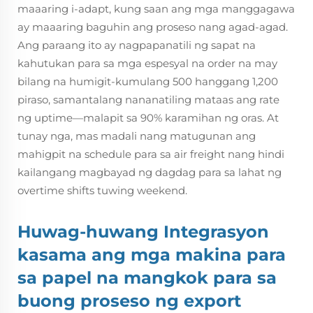
maaaring i-adapt, kung saan ang mga manggagawa
ay maaaring baguhin ang proseso nang agad-agad.
Ang paraang ito ay nagpapanatili ng sapat na
kahutukan para sa mga espesyal na order na may
bilang na humigit-kumulang 500 hanggang 1,200
piraso, samantalang nananatiling mataas ang rate
ng uptime—malapit sa 90% karamihan ng oras. At
tunay nga, mas madali nang matugunan ang
mahigpit na schedule para sa air freight nang hindi
kailangang magbayad ng dagdag para sa lahat ng
overtime shifts tuwing weekend.
Huwag-huwang Integrasyon
kasama ang mga makina para
sa papel na mangkok para sa
buong proseso ng export