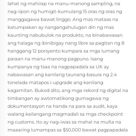
lahat ng mahirap na manu-manong sampling, na
nag-iipon ng humigit-kumulang 15 oras ng oras ng
manggagawa bawat linggo. Ang mas mataas na
katumpakan ay nangangahulugan din ng mas
kaunting nabubulok na produkto, na binabawasan
ang halaga ng ibinibigay nang libre sa pagitan ng 8
hanggang 12 porsyento kumpara sa mga lumang
paraan na manu-manong pagpuno. Isang
kumpanya ng tsaa na nagpapadala sa UK ay
nabawasan ang kanilang taunang basura ng 2.4
tonelada matapos i-upgrade ang kanilang
kagamitan. Bukod dito, ang mga rekord ng digital na
timbangan ay awtomatikong gumagawa ng
dokumentasyon na handa na para sa audit, kaya
walang kailangang magmadali sa mga checkpoint
ng customs. Ito ay nag-iwas sa mahal na multa na
maaaring lumampas sa $50,000 bawat pagpapadala