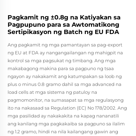
Pagkamit ng ±0.8g na Katiyakan sa
Pagpupuno para sa Awtomatikong
Sertipikasyon ng Batch ng EU FDA
Ang pagkamit ng mga pamantayan sa pag-export
ng EU at FDA ay nangangailangan ng mahigpit na
kontrol sa mga pagsukat ng timbang. Ang mga
makabagong makina para sa pagpuno ng tsaa
ngayon ay nakakamit ang katumpakan sa loob ng
plus o minus 0.8 gramo dahil sa mga advanced na
load cells at mga sistema ng patuloy na
pagmomonitor, na sumasapat sa mga regulasyong
ito na nakasaad sa Regulation (EC) No 178/2002. Ang
mga pasilidad ay nakakakita na kapag nananatili
ang kanilang mga pagkakaiba sa pagpuno sa ilalim
ng 1.2 gramo, hindi na nila kailangang gawin ang