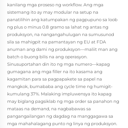
kanilang mga proseso ng workflow. Ang mga
sistemang ito ay may modular na setup na
panatilihin ang katumpakan ng pagpupuno sa loob
ng plus o minus 0.8 gramo sa lahat ng antas ng
produksyon, na nangangahulugan na sumusunod
sila sa mahigpit na pamantayan ng EU at FDA
anuman ang dami ng produksyon—maliit man ang
batch o buong bilis na ang operasyon.
Sinusuportahan din ito ng mga numero—kapag
gumagana ang mga filler na ito kasama ang
kagamitan para sa pagpapakete sa papel na
mangkok, bumababa ang cycle time ng humigit-
kumulang 37%. Malaking impluwensya ito kapag
may biglang pagsiklab ng mga order sa panahon ng
mataas na demand, na nagbabawas sa
pangangailangan ng dagdag na manggagawa sa
mga mahahalagang punto ng linya ng produksyon.