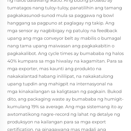
ng halos dalawang ikatlo. Ang buong proseso ay
tumatagos nang tuloy-tuloy, panatilihin ang tamang
pagkakasunod-sunod mula sa paggawa ng bowl
hanggang sa pagpuno at paglagay ng takip. Ang
mga sensor ay nagbibigay ng patuloy na feedback
upang ang mga conveyor belt ay mabilis o bumagal
nang tama upang maiwasan ang pagkakabitin o
pagkakalibot. Ang cycle times ay bumababa ng halos
40% kumpara sa mga hiwalay na kagamitan. Para sa
mga exporter, mas kaunti ang produkto na
nakakalantad habang inililipat, na nakakatulong
upang tupdin ang mahigpit na internasyonal na
mga kinakailangan sa kaligtasan ng pagkain. Bukod
dito, ang packaging waste ay bumababa ng humigit-
kumulang 19% sa average. Ang mga sistemang ito ay
awtomatikong nagre-record ng lahat ng detalye ng
produksyon na kailangan para sa mga export
certification, na ginagawang mas madali ang