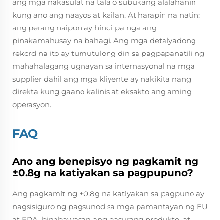
ang mga nakasulat na tala o subukang alalahanin
kung ano ang naayos at kailan. At harapin na natin:
ang perang naipon ay hindi pa nga ang
pinakamahusay na bahagi. Ang mga detalyadong
rekord na ito ay tumutulong din sa pagpapanatili ng
mahahalagang ugnayan sa internasyonal na mga
supplier dahil ang mga kliyente ay nakikita nang
direkta kung gaano kalinis at eksakto ang aming
operasyon.
FAQ
Ano ang benepisyo ng pagkamit ng
±0.8g na katiyakan sa pagpupuno?
Ang pagkamit ng ±0.8g na katiyakan sa pagpuno ay
nagsisiguro ng pagsunod sa mga pamantayan ng EU
at FDA, binabawasan ang basurang produkto, at