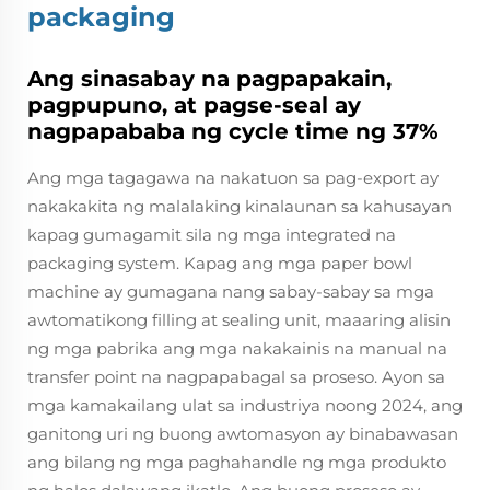
packaging
Ang sinasabay na pagpapakain,
pagpupuno, at pagse-seal ay
nagpapababa ng cycle time ng 37%
Ang mga tagagawa na nakatuon sa pag-export ay
nakakakita ng malalaking kinalaunan sa kahusayan
kapag gumagamit sila ng mga integrated na
packaging system. Kapag ang mga paper bowl
machine ay gumagana nang sabay-sabay sa mga
awtomatikong filling at sealing unit, maaaring alisin
ng mga pabrika ang mga nakakainis na manual na
transfer point na nagpapabagal sa proseso. Ayon sa
mga kamakailang ulat sa industriya noong 2024, ang
ganitong uri ng buong awtomasyon ay binabawasan
ang bilang ng mga paghahandle ng mga produkto