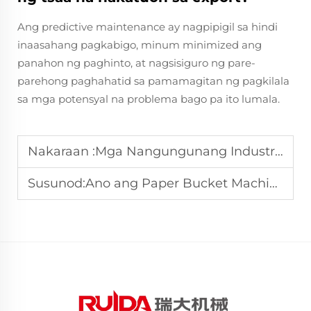
Ang predictive maintenance ay nagpipigil sa hindi
inaasahang pagkabigo, minum minimized ang
panahon ng paghinto, at nagsisiguro ng pare-
parehong paghahatid sa pamamagitan ng pagkilala
sa mga potensyal na problema bago pa ito lumala.
Nakaraan :
Mga Nangungunang Industriya na Nakikinabang sa mga Advanced na Solusyon ng Makina para sa Papel na Bowl
Susunod:
Ano ang Paper Bucket Machine at Paano Ito Gumagana?