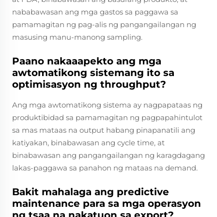
nababawasan ang mga gastos sa paggawa sa
pamamagitan ng pag-alis ng pangangailangan ng
masusing manu-manong sampling.
Paano nakaaapekto ang mga
awtomatikong sistemang ito sa
optimisasyon ng throughput?
Ang mga awtomatikong sistema ay nagpapataas ng
produktibidad sa pamamagitan ng pagpapahintulot
sa mas mataas na output habang pinapanatili ang
katiyakan, binabawasan ang cycle time, at
binabawasan ang pangangailangan ng karagdagang
lakas-paggawa sa panahon ng mataas na demand.
Bakit mahalaga ang predictive
maintenance para sa mga operasyon
ng tsaa na nakatuon sa export?