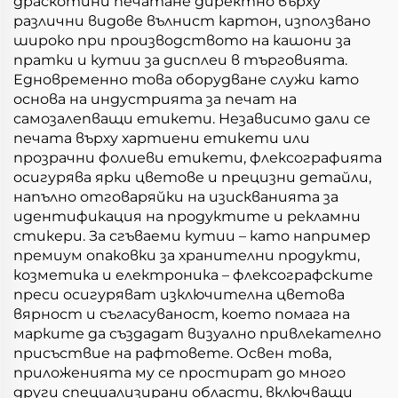
драскотини печатане директно върху
различни видове вълнист картон, използвано
широко при производството на кашони за
пратки и кутии за дисплеи в търговията.
Едновременно това оборудване служи като
основа на индустрията за печат на
самозалепващи етикети. Независимо дали се
печата върху хартиени етикети или
прозрачни фолиеви етикети, флексографията
осигурява ярки цветове и прецизни детайли,
напълно отговаряйки на изискванията за
идентификация на продуктите и рекламни
стикери. За сгъваеми кутии – като например
премиум опаковки за хранителни продукти,
козметика и електроника – флексографските
преси осигуряват изключителна цветова
вярност и съгласуваност, което помага на
марките да създадат визуално привлекателно
присъствие на рафтовете. Освен това,
приложенията му се простират до много
други специализирани области, включващи