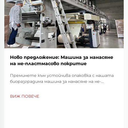
Ново предложение: Машина за нанасяне
на не-пластмасово покритие
Преминете към устойчива опаковка с нашата
биоразградима машина за нанасяне на не-
пластмасово покритие. Постигнете пълно
разлагане за 2 месеца и намалете екологичното
ВИЖ ПОВЕЧЕ
въздействие. Научете повече сега.