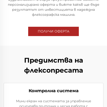
персонализирано оферта и вижте какъв ще бъде
резултатът от инвестицията в надеждна
флексографска машина.
ПОЛУЧИ ОФЕРТА
Предимства на
флексопресата
Контролна система
Мини екран на системата за управление
осигурява по-точна и лесна работа с