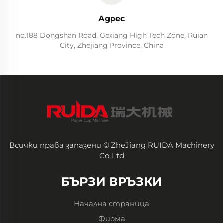
Адрес
no.188 Dongshan Road, Gexiang High Tech Zone, Ruian
City, Zhejiang Province, China
Всички права запазени © ZheJiang RUIDA Machinery
Co.,Ltd
БЪРЗИ ВРЪЗКИ
Начална страница
Фирма