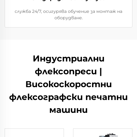
служба 24/7, осигурява обучение за монтаж на
оборудване.
Индустриални
флексопреси |
Високоскоростни
флексографски печатни
машини