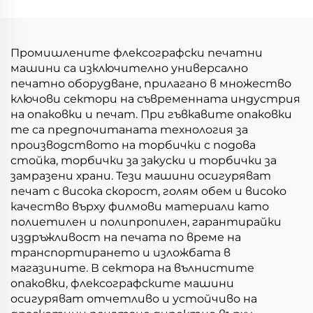
Промишлените флексографски печатни
машини са изключително универсално
печатно оборудване, прилагано в множество
ключови сектори на съвременната индустрия
на опаковки и печат. При гъвкавите опаковки
те са предпочитаната технология за
производството на торбички с подова
стойка, торбички за закуски и торбички за
замразени храни. Тези машини осигуряват
печат с висока скорост, голям обем и високо
качество върху филмови материали като
полиетилен и полипропилен, гарантирайки
издръжливост на печата по време на
транспортирането и изложбата в
магазините. В сектора на вълнистите
опаковки, флексографските машини
осигуряват отчетливо и устойчиво на