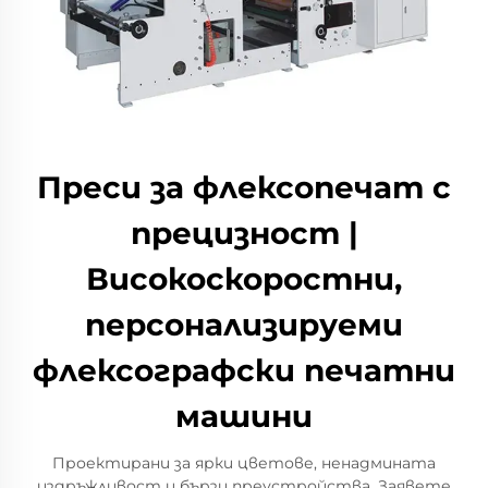
Преси за флексопечат с
прецизност |
Високоскоростни,
персонализируеми
флексографски печатни
машини
Проектирани за ярки цветове, ненадмината
издръжливост и бързи преустройства. Заявете