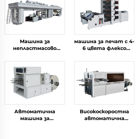
Машина за
машина за печат с 4-
непластмасово
6 цвята флексо
покритие
печат
Автоматична
Високоскоростна
машина за
автоматична
перфориране и
машина за рязане на
рязане на хартиени
дървени форми с
ветрила
плоска маса