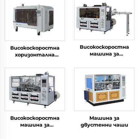
Високоскоростна
Високоскоростна
машина за
хоризонтална
формоване на
машина за
хартиени чаши
производство на
хартиени чаши 3 в 1
Високоскоростна
Машина за
машина за
двустенни чаши
формоване на
квадратни/