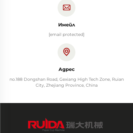
Имейл
[email protected]
Адрес
no.188 Dongshan Road, Gexiang High Tech Zone, Ruian
City, Zhejiang Province, China