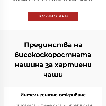
ПОЛУЧИ ОФЕРТА
Предимства на
високоскоростната
машина за хартиени
чаши
Интелигентно откриване
Система за визуален онлайн инспекционен