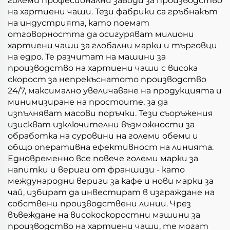
големи професионални заводи за производство
на хартиени чаши. Тези фабрики са гръбнакът
на индустрията, като поемат
отговорността да осигуряват милиони
хартиени чаши за глобални марки и търговци
на едро. Те разчитат на машини за
производство на хартиени чаши с висока
скорост за непрекъснатото производство
24/7, максимално увеличаване на продукцията и
минимизиране на простоите, за да
изпълняват масови поръчки. Тези съоръжения
изискват изключителни възможности за
обработка на суровини на големи обеми и
общо оперативна ефективност на линията.
Едновременно все повече големи марки за
напитки и вериги от франшизи - като
международни вериги за кафе и нови марки за
чай, избират да инвестират в изграждане на
собствени производствени линии. Чрез
въвеждане на високоскоростни машини за
производство на хартиени чаши, те могат