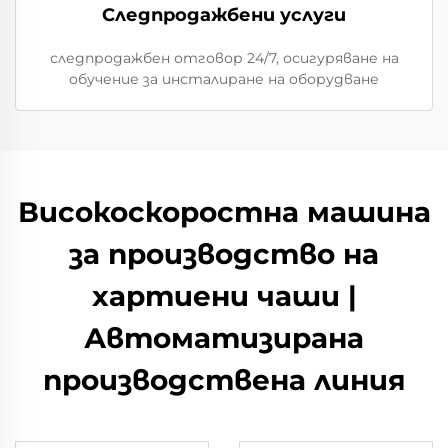
Следпродажбени услуги
следпродажбен отговор 24/7, осигуряване на
обучение за инсталиране на оборудване
Високоскоростна машина
за производство на
хартиени чаши |
Автоматизирана
производствена линия