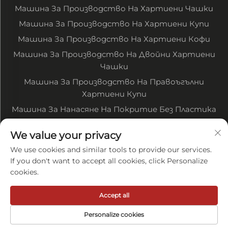
Машина За Производство На Хартиени Чашки
Машина За Производство На Хартиени Купи
Машина За Производство На Хартиени Кофи
Машина За Производство На Двойни Хартиени
Чашки
Машина За Производство На Правоъгълни
Хартиени Купи
Машина За Нанасяне На Покритие Без Пластика
Машина За Печатане На Хартия В Рулони
We value your privacy
Машина За Рязане На Хартия В Рулони
We use cookies and similar tools to provide our services.
Други Свързани Машини
If you don't want to accept all cookies, click Personalize
cookies.
За компанията
Accept all
Политика за поверителност
Personalize cookies