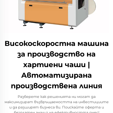
Високоскоростна машина
за производство на
хартиени чаши |
Автоматизирана
производствена линия
Разберете как решенията ни могат да
максимизират възвръщаемостта на инвестициите
и да разширят бизнеса ви. Поискайте оферта и
безплатен анализ на ефективността днес!