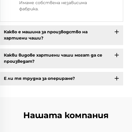
Имаме собствена независима
фабрика.
Какво е машина за производство на
хартиени чаши?
Какви видове хартиени чаши могат да се
произведат?
Е ли тя трудна за опериране?
Нашата компания