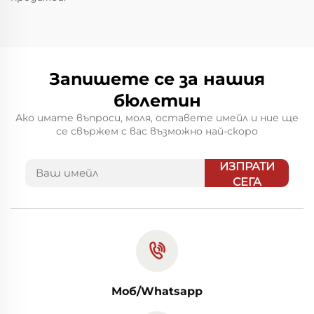
Запишете се за нашия
бюлетин
Ако имате въпроси, моля, оставете имейл и ние ще
се свържем с вас възможно най-скоро
ИЗПРАТИ
СЕГА
Моб/Whatsapp