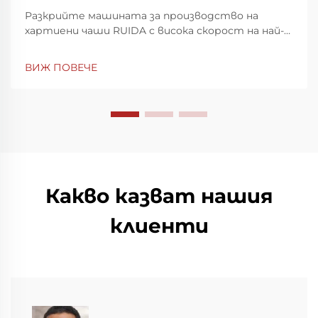
Разкрийте машината за производство на
хартиени чаши RUIDA с висока скорост на най-
голямата световна изложба за пластмаси и
гума в Шенжен. Повиши скоростта и
ВИЖ ПОВЕЧЕ
прецизността на производството —
посетете ни на щанд 7Y81, Зала 7. Научете
повече днес.
Какво казват нашия
клиенти