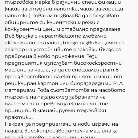
търговска марка в различни спецификации
(чаши за студени напитки, чаши за горещи
напитки). Това им позволява да обслужват
обширните си клиентски мрежи с
конкурентни цени и стабилно предлагане.
Във връзка с нарастващото глобално
екологично съзнание, бързо развиващият се
сектор на устойчивите опаковки бързо се
превръща в ново приложение. Тези
предприятия използват високоскоростни
машини за чаши, за да се специализират в
производството на еко-приятни чаши от
рециклиран картон или биоразградими PLA
материали. Това съответства на масовото
търсене на пазара след забраната на
пластмаси и превръща екологичните
принципи в мащабируеми търговски
практики.
Накрая, за предприемачи и нови играчи на
пазара, високопроизводителна машина за
производство на хартиени чаши