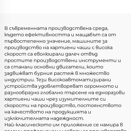
правоъгълни чаши
В съвременната производствена среда,
където ефективността и мащабът са от
първостепенно значение, машините за
производство на хартиени чаши с висока
скорост са еволюирали далеч отвъд
простите производствени инструменти и
са станали основни двигатели, които
задвижват бурния растеж в множество
индустрии. Тези високоавтоматизирани
устройства удовлетворяват огромното и
разнообразно глобално търсене на едноразови
хартиени чаши чрез изумителните си
скорости на производство, постоянството
на качеството на продукцията и
изключителната надеждност.
Най-класическото им приложение се намира в