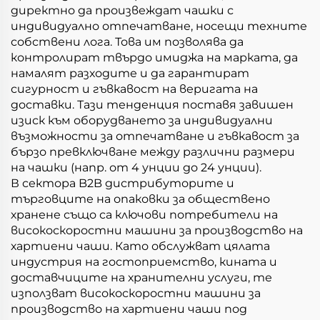
директно да произвеждат чашки с
индивидуално отпечатване, носещи техните
собствени лога. Това им позволява да
контролират твърдо имиджа на марката, да
намалят разходите и да гарантират
сигурност и гъвкавост на веригата на
доставки. Тази тенденция поставя завишен
изиск към оборудването за индивидуални
възможности за отпечатване и гъвкавост за
бързо превключване между различни размери
на чашки (напр. от 4 унции до 24 унции).
В сектора B2B дистрибуторите и
търговците на опаковки за обществено
хранене също са ключови потребители на
високоскоростни машини за производство на
хартиени чаши. Като обслужват цялата
индустрия на гостоприемство, кината и
доставчиците на хранителни услуги, те
използват високоскоростни машини за
производство на хартиени чаши под