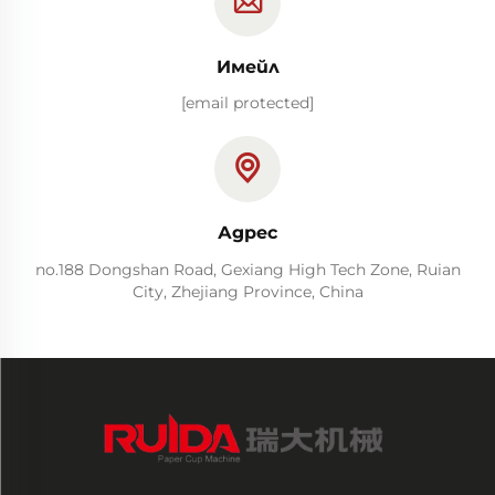
Имейл
[email protected]
Адрес
no.188 Dongshan Road, Gexiang High Tech Zone, Ruian
City, Zhejiang Province, China