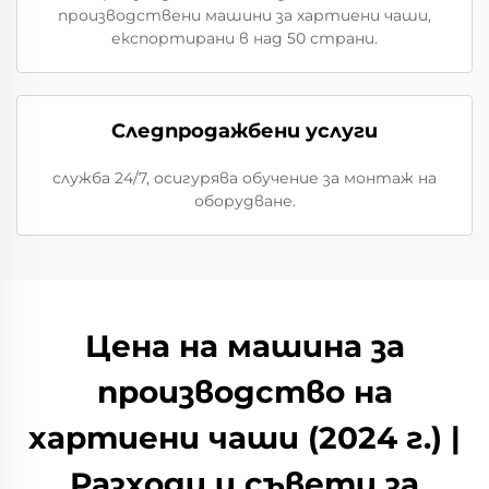
производствени машини за хартиени чаши,
експортирани в над 50 страни.
Следпродажбени услуги
служба 24/7, осигурява обучение за монтаж на
оборудване.
Цена на машина за
производство на
хартиени чаши (2024 г.) |
Разходи и съвети за