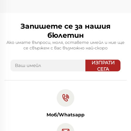
Запишете се за нашия
бюлетин
Ако имате въпроси, моля, оставете имейл и ние ще
се свържем с вас възможно най-скоро
ИЗПРАТИ
СЕГА
Моб/Whatsapp