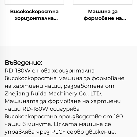
Високоскоростна
Машина за
хоризонтална
формоване на
машина за
хартиени чаши
формоване на
хартиени чаши
Въведение:
RD-180W е нова хоризонтална
високоскоростна машина за формоване
на хартиени чаши, разработена от
Zhejiang Ruida Machinery Co., LTD.
Машината за формоване на хартиени
чаши RD-180W осигурява
високоскоростно производство от 180
чаши в минута. Цялата машина се
управлява чрез PLC+ серво движение,