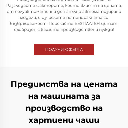
Разгледайте факторите, които влияят на цената,
от полуавтоматични до напълно автоматизирани
модели, и изчислете потенциалната си
възвръщаемост. Поискайте БЕЗПЛАТЕН цитат,
съобразен с вашите производствени нужди!
ПОЛУЧИ ОФЕРТА
Предимства на цената
на машината за
производство на
хартиени чаши