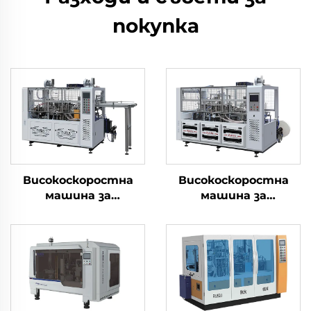
покупка
Високоскоростна
Високоскоростна
машина за
машина за
формоване на
квадратни чаши
хартиени чаши