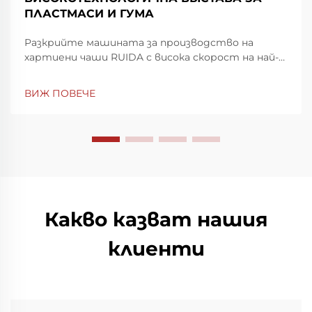
ПЛАСТМАСИ И ГУМА
Разкрийте машината за производство на
хартиени чаши RUIDA с висока скорост на най-
голямата световна изложба за пластмаси и
гума в Шенжен. Повиши скоростта и
ВИЖ ПОВЕЧЕ
прецизността на производството —
посетете ни на щанд 7Y81, Зала 7. Научете
повече днес.
Какво казват нашия
клиенти