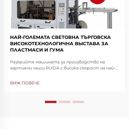
НАЙ-ГОЛЕМАТА СВЕТОВНА ТЪРГОВСКА
ВИСОКОТЕХНОЛОГИЧНА ВЫСТАВА ЗА
ПЛАСТМАСИ И ГУМА
Разкрийте машината за производство на
хартиени чаши RUIDA с висока скорост на най-
голямата световна изложба за пластмаси и
гума в Шенжен. Повиши скоростта и
ВИЖ ПОВЕЧЕ
прецизността на производството —
посетете ни на щанд 7Y81, Зала 7. Научете
повече днес.