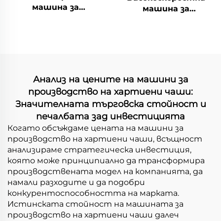
машина за
машина за
формоване на
формоване на
хартиени чаши
квадратни/
правоъгълни чаши
Анализ на цените на машини за
производство на хартиени чаши:
Значителната търговска стойност и
печалбата зад инвестицията
Когато обсъждаме цената на машини за
производство на хартиени чаши, всъщност
анализираме стратегическа инвестиция,
която може принципиално да трансформира
производствената модел на компанията, да
намали разходите и да подобри
конкурентоспособността на марката.
Истинската стойност на машината за
производство на хартиени чаши далеч