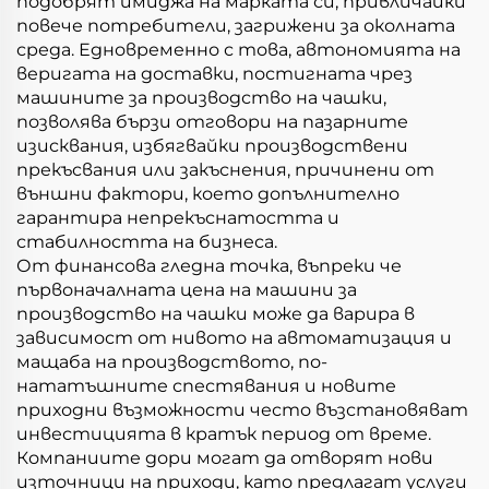
подобрят имиджа на марката си, привличайки
повече потребители, загрижени за околната
среда. Едновременно с това, автономията на
веригата на доставки, постигната чрез
машините за производство на чашки,
позволява бързи отговори на пазарните
изисквания, избягвайки производствени
прекъсвания или закъснения, причинени от
външни фактори, което допълнително
гарантира непрекъснатостта и
стабилността на бизнеса.
От финансова гледна точка, въпреки че
първоначалната цена на машини за
производство на чашки може да варира в
зависимост от нивото на автоматизация и
мащаба на производството, по-
нататъшните спестявания и новите
приходни възможности често възстановяват
инвестицията в кратък период от време.
Компаниите дори могат да отворят нови
източници на приходи, като предлагат услуги