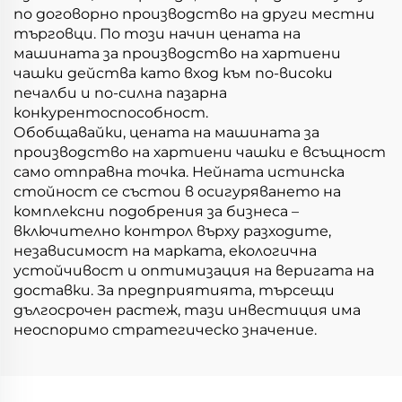
по договорно производство на други местни
търговци. По този начин цената на
машината за производство на хартиени
чашки действа като вход към по-високи
печалби и по-силна пазарна
конкурентоспособност.
Обобщавайки, цената на машината за
производство на хартиени чашки е всъщност
само отправна точка. Нейната истинска
стойност се състои в осигуряването на
комплексни подобрения за бизнеса –
включително контрол върху разходите,
независимост на марката, екологична
устойчивост и оптимизация на веригата на
доставки. За предприятията, търсещи
дългосрочен растеж, тази инвестиция има
неоспоримо стратегическо значение.