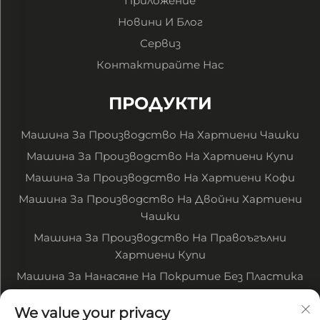
Приложение
Новини И Блог
Сервиз
Контактирайте Нас
ПРОДУКТИ
Машина За Производство На Хартиени Чашки
Машина За Производство На Хартиени Купи
Машина За Производство На Хартиени Кофи
Машина За Производство На Двойни Хартиени
Чашки
Машина За Производство На Правоъгълни
Хартиени Купи
Машина За Нанасяне На Покритие Без Пластика
Машина За Печатане На Хартия В Рулони
We value your privacy
Машина За Рязане На Хартия В Рулони