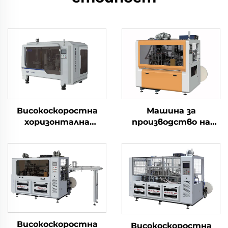
Високоскоростна
Машина за
хоризонтална
производство на
машина за
хартиени чаши
производство на
хартиени чаши 3 в 1
Високоскоростна
Високоскоростна