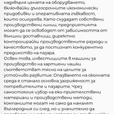
надхвърля цената на оборудването,
включвайки дългосрочните икономически
придобивки и оперативната гъвкавост,
които осигурява. Като създадат собствени
производствени линии, предприятията
могат да се освободят от зависимостта от
външни доставчици, директно
контролирайки производствените разходи и
качеството, за да постигнат конкурентно
предимство на пазара.
Освен това, инвестициите в машини за
производство на хартиени чашки
съответстват тясно на целите за
устойчиво развитие. Опазването на околната
среда е станало основна загриженост за
потребителите и пазарите. Чрез
самостоягия избор на еко-приятелствени
материали и производствени методи,
компаниите могат не само да намалят
въглеродния си след, но и значително да