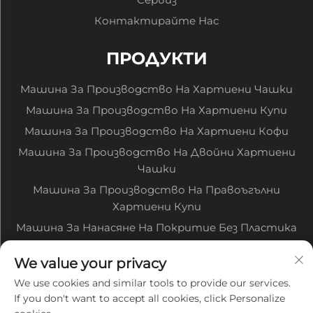
Контактирайте Нас
ПРОДУКТИ
Машина За Производство На Хартиени Чашки
Машина За Производство На Хартиени Купи
Машина За Производство На Хартиени Кофи
Машина За Производство На Двойни Хартиени
Чашки
Машина За Производство На Правоъгълни
Хартиени Купи
Машина За Нанасяне На Покритие Без Пластика
Машина За Печатане На Хартия В Рулони
We value your privacy
Машина За Рязане На Хартия В Рулони
We use cookies and similar tools to provide our services.
Други Свързани Машини
If you don't want to accept all cookies, click Personalize