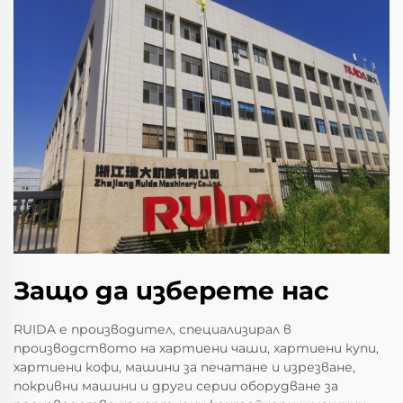
Защо да изберете нас
RUIDA е производител, специализирал в
производството на хартиени чаши, хартиени купи,
хартиени кофи, машини за печатане и изрезване,
покривни машини и други серии оборудване за