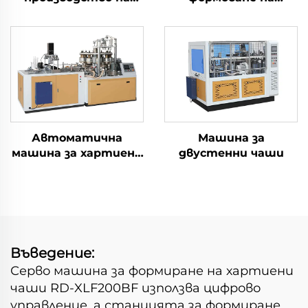
двустенни чаши с
хартиени чаши
висока скорост
Автоматична
Машина за
машина за хартиени
двустенни чаши
кофи
Въведение:
Серво машина за формиране на хартиени
чаши RD-XLF200BF използва цифрово
управление, а станцията за формиране