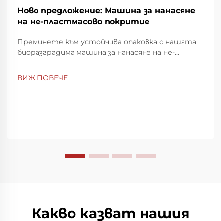
Ново предложение: Машина за нанасяне
на не-пластмасово покритие
Преминете към устойчива опаковка с нашата
биоразградима машина за нанасяне на не-
пластмасово покритие. Постигнете пълно
разлагане за 2 месеца и намалете екологичното
ВИЖ ПОВЕЧЕ
въздействие. Научете повече сега.
Какво казват нашия