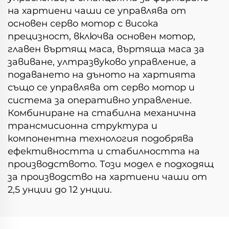
на хартиени чаши се управлява от
основен серво мотор с висока
прецизност, включва основен мотор,
главен въртящ маса, въртяща маса за
завиване, ултразвуково управление, а
подаването на дъното на хартията
също се управлява от серво мотор и
система за оперативно управление.
Комбиниране на стабилна механична
трансмисионна структура и
компонентна технология подобрява
ефективността и стабилността на
производството. Този модел е подходящ
за производство на хартиени чаши от
2,5 унции до 12 унции.