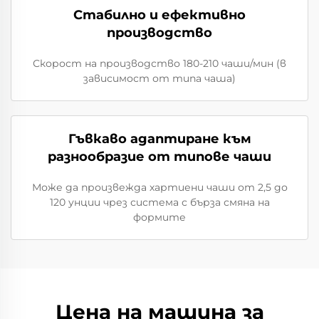
Стабилно и ефективно
производство
Скорост на производство 180-210 чаши/мин (в
зависимост от типа чаша)
Гъвкаво адаптиране към
разнообразие от типове чаши
Може да произвежда хартиени чаши от 2,5 до
120 унции чрез система с бърза смяна на
формите
Цена на машина за