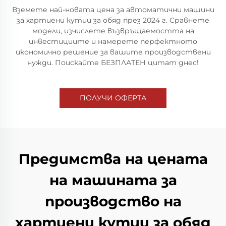
Вземете най-новата цена за автоматични машини
за хартиени кутии за обяд през 2024 г. Сравнете
модели, изчислете възвръщаемостта на
инвестициите и намерете перфектното
икономично решение за вашите производствени
нужди. Поискайте БЕЗПЛАТЕН цитат днес!
ПОЛУЧИ ОФЕРТА
Предимства на цената
на машината за
производство на
хартиени кутии за обяд