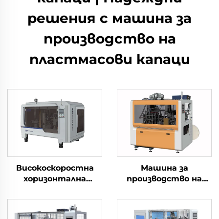
решения с машина за
производство на
пластмасови капаци
Високоскоростна
Машина за
хоризонтална
производство на
машина за
хартиени чаши
производство на
хартиени чаши 3 в 1