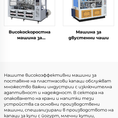
Високоскоростна
Машина за
машина за
двустенни чаши
формоване на
квадратни/
правоъгълни чаши
Нашите високоэффективни машини за
поставяне на пластмасови капаци обслужват
множество важни индустрии с изключителна
адаптивност и надеждност. В сектора на
опаковането на храни и напитки тези
устройства са основни производствени
машини, специализирали в производството на
капаци за купи с йогурт, млечни кутии,