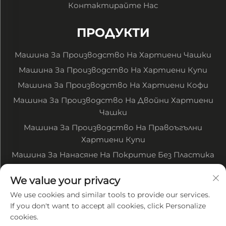
Контактирайте Нас
ПРОДУКТИ
Машина За Производство На Хартиени Чашки
Машина За Производство На Хартиени Купи
Машина За Производство На Хартиени Кофи
Машина За Производство На Двойни Хартиени
Чашки
Машина За Производство На Правоъгълни
Хартиени Купи
Машина За Нанасяне На Покритие Без Пластика
Машина За Печатане На Хартия В Рулони
We value your privacy
Машина За Рязане На Хартия В Рулони
We use cookies and similar tools to provide our services.
Други Свързани Машини
If you don't want to accept all cookies, click Personalize
cookies.