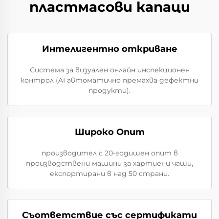
пластмасови капаци
Интелигентно откриване
Система за визуален онлайн инспекционен
контрол (AI автоматично премахва дефектни
продукти).
Широко Опит
производител с 20-годишен опит в
производствени машини за хартиени чаши,
експортирани в над 50 страни.
Съответствие със сертификати