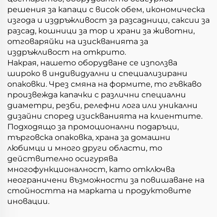
решения за капаци с висок обем, икономическа
изгода и издръжливост за разсадници, саксии за
разсад, кошници за тор и храни за животни,
отговаряйки на изискванията за
издръжливост на открито.
Накрая, нашето оборудване се използва
широко в индивидуални и специализирани
опаковки. Чрез смяна на формите, то гъвкаво
произвежда капачки с различни специални
диаметри, резби, релефни лога или уникални
дизайни според изискванията на клиентите.
Подходящо за промоционални подаръци,
търговска опаковка, храна за домашни
любимци и много други области, то
действително осигурява
многофункционалност, като отключва
неограничени възможности за повишаване на
стойността на марката и продуктовите
иновации.