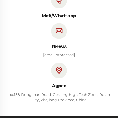
Моб/Whatsapp
Имейл
[email protected]
Адрес
no.188 Dongshan Road, Gexiang High Tech Zone, Ruian
City, Zhejiang Province, China