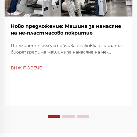
Ново предложение: Машина за нанасяне
на не-пластмасово покритие
Преминете към устойчива опаковка с нашата
биоразградима машина за нанасяне на не-
пластмасово покритие. Постигнете пълно
разлагане за 2 месеца и намалете екологичното
ВИЖ ПОВЕЧЕ
въздействие. Научете повече сега.