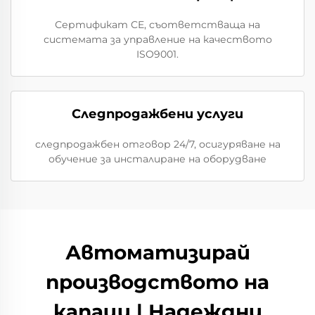
Сертификат CE, съответстваща на
системата за управление на качеството
ISO9001.
Следпродажбени услуги
следпродажбен отговор 24/7, осигуряване на
обучение за инсталиране на оборудване
Автоматизирай
производството на
капаци | Надеждни