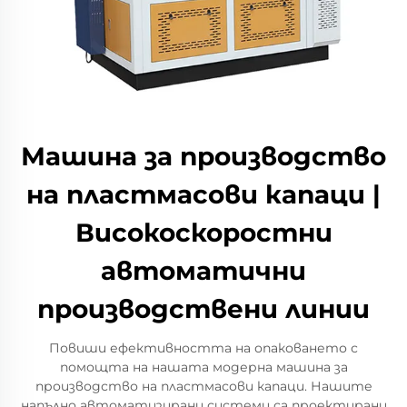
Машина за производство
на пластмасови капаци |
Високоскоростни
автоматични
производствени линии
Повиши ефективността на опаковането с
помощта на нашата модерна машина за
производство на пластмасови капаци. Нашите
напълно автоматизирани системи са проектирани