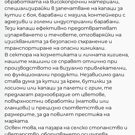
обработката на високопрочни материали,
специализирайки в запечатване на капаци за
кутии с боя, барабани с мазила, контейнери с
адхезиви и големи индустриални барабани.
Тези капаци ефективно предотвратяват
изпаряването и течовете, отговаряйки на
изискванията за безопасно съхранение и
транспортиране на опасни химикали.
В сектора на козметиката и личната хигиена,
нашите машини се справят отлично при
производството на визуално привлекателни,
но функционални продукти. Независимо дали
става дума за кутии за крем, бутилки за
лосиони или капаци за палети с грим, те
предлагат разнообразие от цветове,
повърхностни обработки (матови или
гланцови) и прецизно съответствие на
размерите, за да повилят престижа на
марката.
Освен това, на пазара на селско стопанство и
цветарство, оборудването осигурява