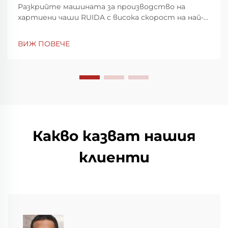
Разкрийте машината за производство на
хартиени чаши RUIDA с висока скорост на най-
голямата световна изложба за пластмаси и
гума в Шенжен. Повиши скоростта и
ВИЖ ПОВЕЧЕ
прецизността на производството —
посетете ни на щанд 7Y81, Зала 7. Научете
повече днес.
Какво казват нашия
клиенти