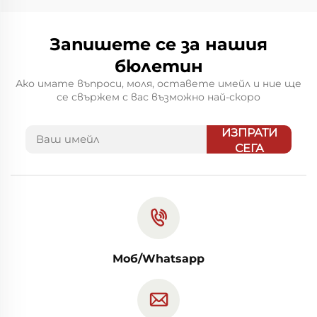
Запишете се за нашия
бюлетин
Ако имате въпроси, моля, оставете имейл и ние ще
се свържем с вас възможно най-скоро
ИЗПРАТИ
СЕГА
Моб/Whatsapp