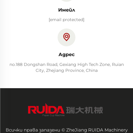
Имейл
[email protected]
Адрес
no.188 Dongshan Road, Gexiang High Tech Zone, Ruian
City, Zhejiang Province, China
Всички права запазени © ZheJiang RUIDA Machinery