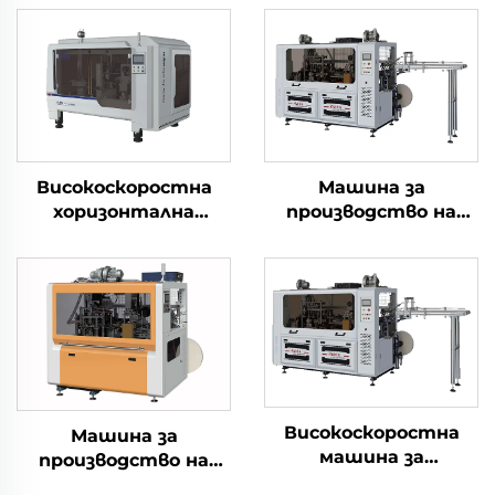
Високоскоростна
Машина за
хоризонтална
производство на
машина за
двустенни чаши с
производство на
висока скорост
хартиени чаши 3 в 1
Високоскоростна
Машина за
машина за
производство на
формоване на
хартиени чаши