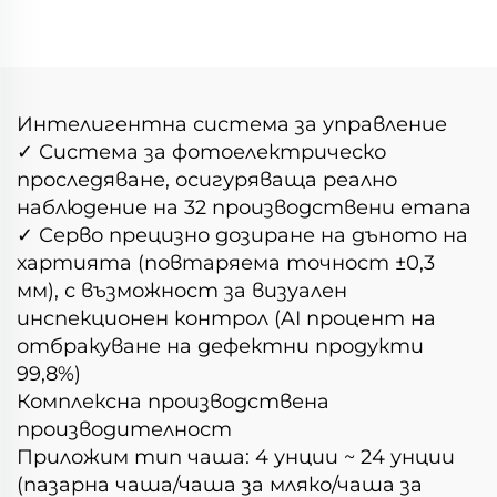
хартиени чаши
Интелигентна система за управление
✓ Система за фотоелектрическо
проследяване, осигуряваща реално
наблюдение на 32 производствени етапа
✓ Серво прецизно дозиране на дъното на
хартията (повтаряема точност ±0,3
мм), с възможност за визуален
инспекционен контрол (AI процент на
отбракуване на дефектни продукти
99,8%)
Комплексна производствена
производителност
Приложим тип чаша: 4 унции ~ 24 унции
(пазарна чаша/чаша за мляко/чаша за