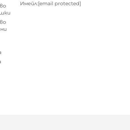
Имейл:
[email protected]
во
ашки
во
ени
а
а
и