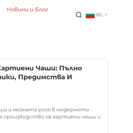
Новини и Блог
BG
Хартиени Чаши: Пълно
ики, Предимства И
ши и нейната роля в модерното
за производство на хартиени чаши и
 към автоматизирани машини за
язва дълъг път на индустриален