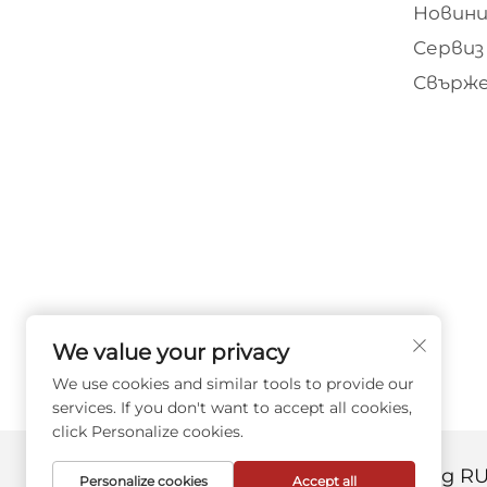
Новини
Сервиз
Свърже
We value your privacy
We use cookies and similar tools to provide our
services. If you don't want to accept all cookies,
click Personalize cookies.
Всички права запазени © ZheJiang RU
Personalize cookies
Accept all