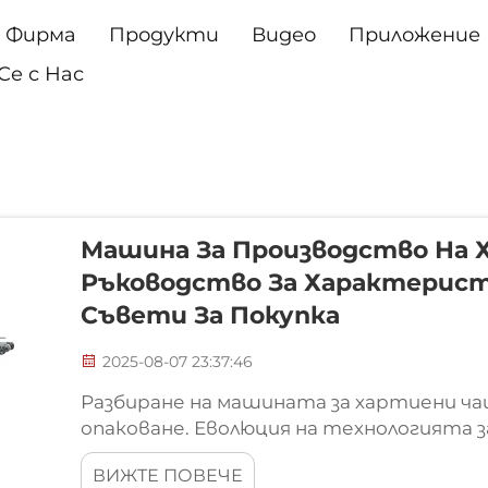
Фирма
Продукти
Видео
Приложение
е с Нас
Машина За Производство На 
Ръководство За Характерист
Съвети За Покупка
2025-08-07 23:37:46
Разбиране на машината за хартиени ча
опаковане. Еволюция на технологията 
чашки. Отместването от ръчния труд
ВИЖТЕ ПОВЕЧЕ
производство на хартиени чаши отбел