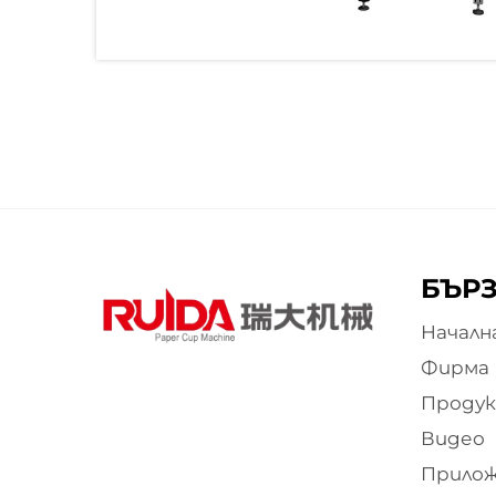
БЪРЗ
Началн
Фирма
Проду
Видео
Прило