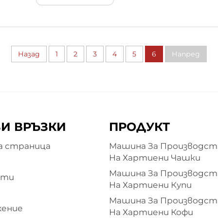
напредък. Преди време...
Назад
1
2
3
4
5
6
Напред
И ВРЪЗКИ
ПРОДУКТ
а страница
Машина За Производст
На Хартиени Чашки
Машина За Производст
кти
На Хартиени Купи
Машина За Производст
жение
На Хартиени Кофи