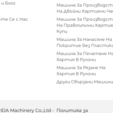
 и Блог
Машина За Производст
На Двойни Хартиени Ч
те Се с Нас
Машина За Производст
На Правоъгълни Харти
Купи
Машина За Нанасяне На
Покритие Без Пластик
Машина За Печатане Н
Хартия В Рулони
Машина За Рязане На
Хартия В Рулони
Други Свързани Машин
IDA Machinery Co.,Ltd -
Политика за