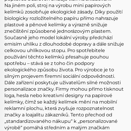
Na jiném poli, stroj na výrobu mini papírových
kelímků zosobňuje ekologické zásady. Díky použití
biologicky rozložitelného papíru přímo nahrazuje
plastové a pěnové kelímky a výrazně snižuje
znečištění způsobené jednorázovým plastem.
Současně jeho model lokální výroby předchází
emisím uhlíku z dlouhodobé dopravy a dále snižuje
celkovou uhlíkovou stopu. Pro spotřebitele
používání těchto kelímků přesahuje pouhou
spotřebu – stává se z toho čin podpory
ekologického způsobu života. Pro výrobce je to
silným projevem firemní sociální odpovědnosti.
Dále zařízení poskytuje uživatelům silné možnosti
personalizace značky. Firmy mohou přímo tisknout
loga, hesla nebo kreativní designy na papírové
kelímky, čímž se každý kelímek mění na mobilní
reklamní plochu, která zvyšuje rozpoznatelnost
značky a loajalitu zákazníků. Tento přechod od
„standardizovaného nákupu“ k „personalizované
výrobě“ pomáhá středním a malým značkám