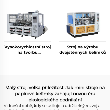
papírové kelímky 3 v 1
Vysokorychlostní stroj
Stroj na výrobu
na tvorbu
dvojstěnných kelímků
čtvercových/obdélníkových
kelímků
Malý stroj, velká příležitost: Jak mini stroje na
papírové kelímky zahajují novou éru
ekologického podnikání
V dnešní době, kdy se usiluje o udržitelný rozvoj a