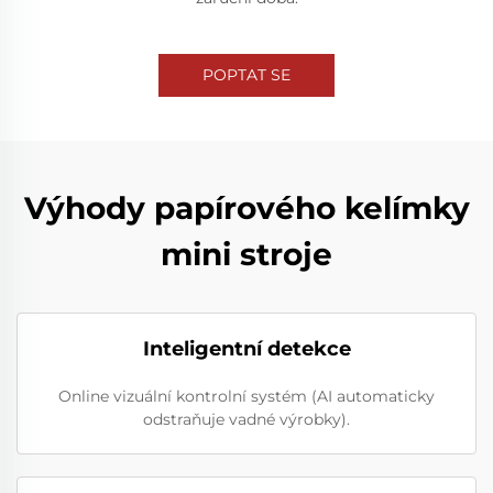
POPTAT SE
Výhody papírového kelímky
mini stroje
Inteligentní detekce
Online vizuální kontrolní systém (AI automaticky
odstraňuje vadné výrobky).