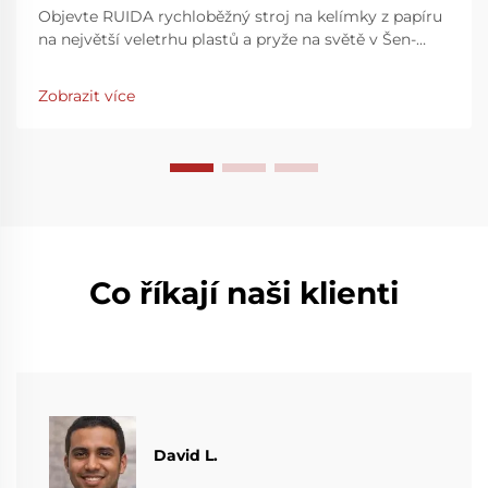
Objevte RUIDA rychloběžný stroj na kelímky z papíru
na největší veletrhu plastů a pryže na světě v Šen-
čenu. Zvyšte rychlost a přesnost výroby – navštivte
nás na stánku 7Y81, hala 7. Zjistěte více ještě dnes.
Zobrazit více
Co říkají naši klienti
David L.