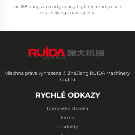
no.188 dongsan road,gexiang high tech zone,ru ian
city,zhejiang provice,china
Všechna práva vyhrazena © ZheJiang RUIDA Machinery
Co.,Ltd
RYCHLÉ ODKAZY
Domovská stránka
Firma
Produkty