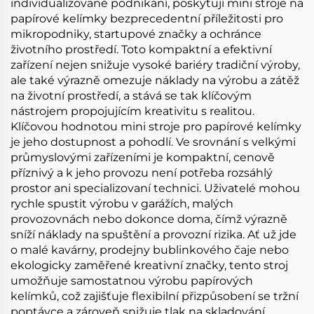
individualizované podnikání, poskytují mini stroje na
papírové kelímky bezprecedentní příležitosti pro
mikropodniky, startupové značky a ochránce
životního prostředí. Toto kompaktní a efektivní
zařízení nejen snižuje vysoké bariéry tradiční výroby,
ale také výrazně omezuje náklady na výrobu a zátěž
na životní prostředí, a stává se tak klíčovým
nástrojem propojujícím kreativitu s realitou.
Klíčovou hodnotou mini stroje pro papírové kelímky
je jeho dostupnost a pohodlí. Ve srovnání s velkými
průmyslovými zařízeními je kompaktní, cenově
příznivý a k jeho provozu není potřeba rozsáhlý
prostor ani specializovaní technici. Uživatelé mohou
rychle spustit výrobu v garážích, malých
provozovnách nebo dokonce doma, čímž výrazně
sníží náklady na spuštění a provozní rizika. Ať už jde
o malé kavárny, prodejny bublinkového čaje nebo
ekologicky zaměřené kreativní značky, tento stroj
umožňuje samostatnou výrobu papírových
kelímků, což zajišťuje flexibilní přizpůsobení se tržní
poptávce a zároveň snižuje tlak na skladování.