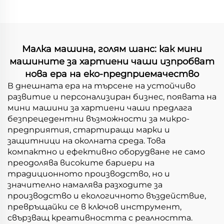
правоъгълни чаши
Малка машина, голям шанс: как мини
машините за хартиени чаши изпробват
нова ера на еко-предприемачество
В днешната ера на търсене на устойчиво
развитие и персонализиран бизнес, появата на
мини машини за хартиени чаши предлага
безпрецедентни възможности за микро-
предприятия, стартиращи марки и
защитници на околната среда. Това
компактно и ефективно оборудване не само
преодолява високите бариери на
традиционното производство, но и
значително намалява разходите за
производство и екологичното въздействие,
превръщайки се в ключов инструмент,
свързващ креативността с реалността.