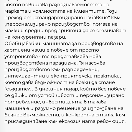
която повишава разпознаваемостта на
марката и лоялността на клиентите. Този
преход от „стандартизирано набавяне“ към
„персонализирано производство“ помага на
малки и средни предприятия да се отличават
на конкурентни пазари.
Обобщавайки, машината за производство на
хартиени чаши е повече от просто
устройство - тя представлява нова
производствена парадигма. Тя насочва
производството към разпределени,
интелигентни и еко-приятелски практики,
което дава възможност на всеки да стане
"създател". В днешния пазар, който все повече
се движи от устойчивост и персонализирано
потребление, инвестицията в такава
машина е и разумно решение за използване на
бизнес възможности, и конкретна стъпка към
присъединяване към екологичната революция.