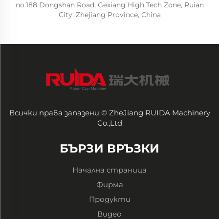
no.188 Dongshan Road, Gexiang High Tech Zone, Ruian
City, Zhejiang Province, China
Всички права запазени © ZheJiang RUIDA Machinery
Co.,Ltd
БЪРЗИ ВРЪЗКИ
Начална страница
Фирма
Продукти
Видео