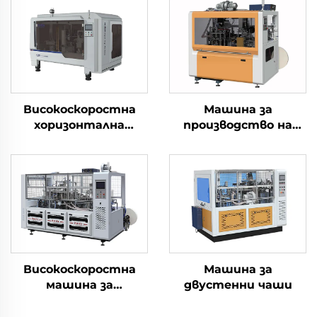
Високоскоростна
Машина за
хоризонтална
производство на
машина за
хартиени чаши
производство на
хартиени чаши 3 в 1
Високоскоростна
Машина за
машина за
двустенни чаши
формоване на
квадратни/