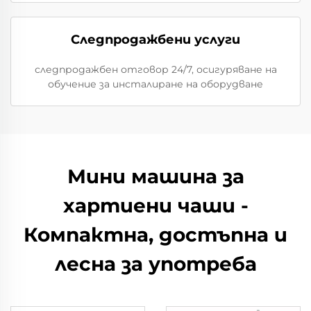
Следпродажбени услуги
следпродажбен отговор 24/7, осигуряване на
обучение за инсталиране на оборудване
Мини машина за
хартиени чаши -
Компактна, достъпна и
лесна за употреба