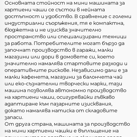
Основната стойност на мини машината за
хартиени чаши се състои в нейната
достъпност и удобство. В сравнение с големи
индустриални съоръжения, тя е компактна,
бюджетна и не изисква значително
пространство или специализирани техници
за работа. Потребителите могат бързо да
започнат производство в гаражи, малки
магазини или дори в домовете си, което
значително намалява стартовите разходи и
оперативните рискове. Независимо дали е за
малки кафенета, магазини за балончета чай
или еко-съзнателни творчески марки, тази
машина позволява автономно производство
на хартиени чаши, осигурявайки гъвкаво
адаптиране към пазарните изисквания,
докато намалява натиска от складовите
запаси.
От друга страна, машината за производство
на мини хартиени чашки е въплъщение на