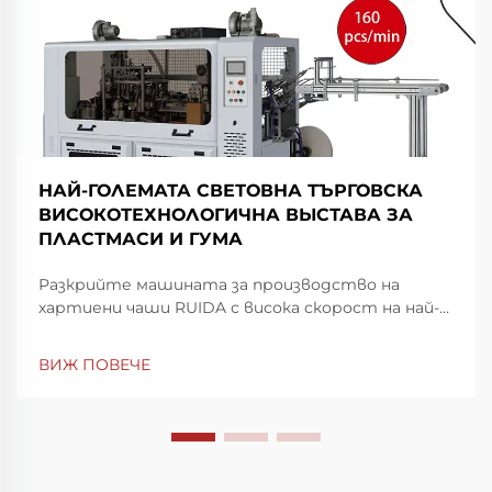
НАЙ-ГОЛЕМАТА СВЕТОВНА ТЪРГОВСКА
ВИСОКОТЕХНОЛОГИЧНА ВЫСТАВА ЗА
ПЛАСТМАСИ И ГУМА
Разкрийте машината за производство на
хартиени чаши RUIDA с висока скорост на най-
голямата световна изложба за пластмаси и
гума в Шенжен. Повиши скоростта и
ВИЖ ПОВЕЧЕ
прецизността на производството —
посетете ни на щанд 7Y81, Зала 7. Научете
повече днес.