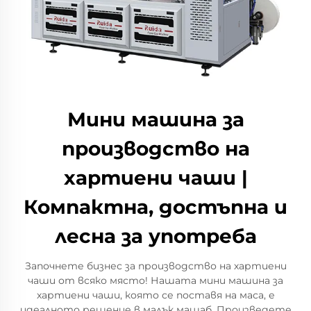
Мини машина за
производство на
хартиени чаши |
Компактна, достъпна и
лесна за употреба
Започнете бизнес за производство на хартиени
чаши от всяко място! Нашата мини машина за
хартиени чаши, която се поставя на маса, е
идеалното решение в малък мащаб. Произведете