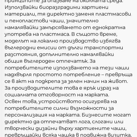
принципите за опазване на околната среда.
Използвайки биоразградими хартиени
материали, тя директно заменя пластмасови
и пенопластови чаши, значително
намалявайки замърсяването от еднократна
употреба на пластмаса. В същото време,
моделът на локално производство избягва
въглеродни емисии от дълги транспортни
разстояния, допълнително намалявайки
общия въглероден отпечатък. За
потребителите използването на тези чаши
надхвърля простото потребление – превръща
се в акт на подкрепа за зелен начин на живот.
За производителите това е ярък израз на
социалната отговорност на марката.
Освен това, устройството осигурява на
потребителите силни възможности за
персонализация на марката. Бизнесите могат
директно да отпечатват лога, слогани или
творчески дизайни върху хартиените чаши,
превръщайки всяка чашка в подвижна визитка,