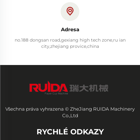
Adresa
no.188 dongsan road,gexiang high tech zone,ru ian
city,zhejiang provice,china
Všechna práva vyhrazena © ZheJiang RUIDA Machinery
Co.,Ltd
RYCHLÉ ODKAZY