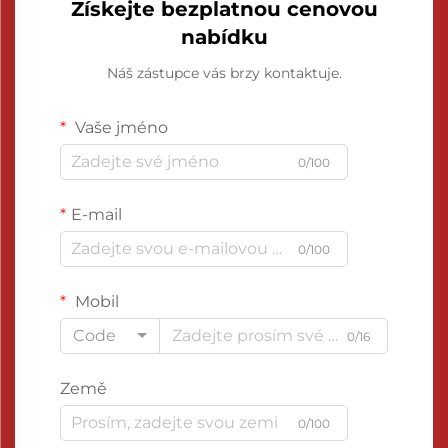
Získejte bezplatnou cenovou
nabídku
Náš zástupce vás brzy kontaktuje.
Vaše jméno
0/100
E-mail
0/100
Mobil
Code
0/16
Země
0/100