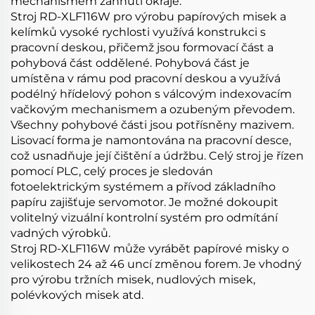
mechanismem zahnutí okraje.
Stroj RD-XLF116W pro výrobu papírových misek a
kelímků vysoké rychlosti využívá konstrukci s
pracovní deskou, přičemž jsou formovací část a
pohybová část oddělené. Pohybová část je
umístěna v rámu pod pracovní deskou a využívá
podélný hřídelový pohon s válcovým indexovacím
vačkovým mechanismem a ozubeným převodem.
Všechny pohybové části jsou potřísněny mazivem.
Lisovací forma je namontována na pracovní desce,
což usnadňuje její čištění a údržbu. Celý stroj je řízen
pomocí PLC, celý proces je sledován
fotoelektrickým systémem a přívod základního
papíru zajišťuje servomotor. Je možné dokoupit
volitelný vizuální kontrolní systém pro odmítání
vadných výrobků.
Stroj RD-XLF116W může vyrábět papírové misky o
velikostech 24 až 46 uncí změnou forem. Je vhodný
pro výrobu tržních misek, nudlových misek,
polévkových misek atd.