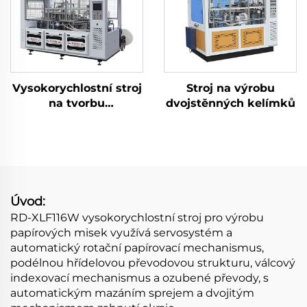
Vysokorychlostní stroj
Stroj na výrobu
na tvorbu
dvojstěnných kelímků
čtvercových/obdélníkových
kelímků
Úvod:
RD-XLF116W vysokorychlostní stroj pro výrobu
papírových misek využívá servosystém a
automatický rotační papírovací mechanismus,
podélnou hřídelovou převodovou strukturu, válcový
indexovací mechanismus a ozubené převody, s
automatickým mazáním sprejem a dvojitým