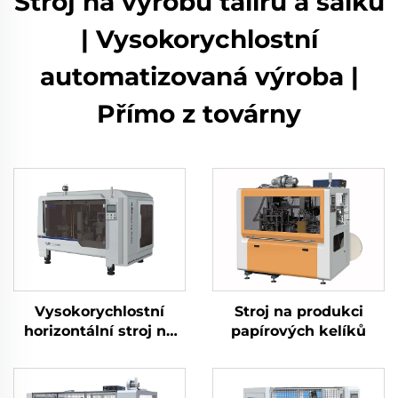
Stroj na výrobu talířů a šálků
| Vysokorychlostní
automatizovaná výroba |
Přímo z továrny
Vysokorychlostní
Stroj na produkci
horizontální stroj na
papírových kelíků
papírové kelímky 3 v 1