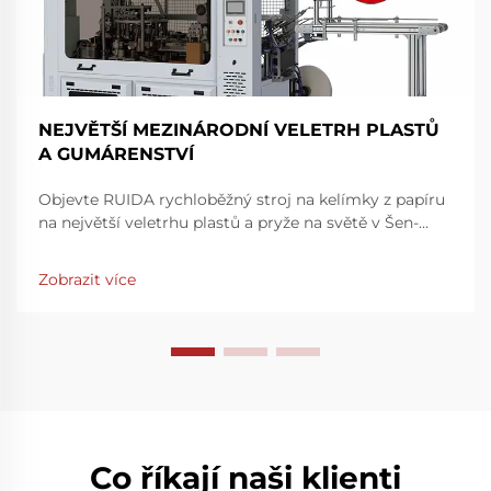
NEJVĚTŠÍ MEZINÁRODNÍ VELETRH PLASTŮ
A GUMÁRENSTVÍ
Objevte RUIDA rychloběžný stroj na kelímky z papíru
na největší veletrhu plastů a pryže na světě v Šen-
čenu. Zvyšte rychlost a přesnost výroby – navštivte
nás na stánku 7Y81, hala 7. Zjistěte více ještě dnes.
Zobrazit více
Co říkají naši klienti