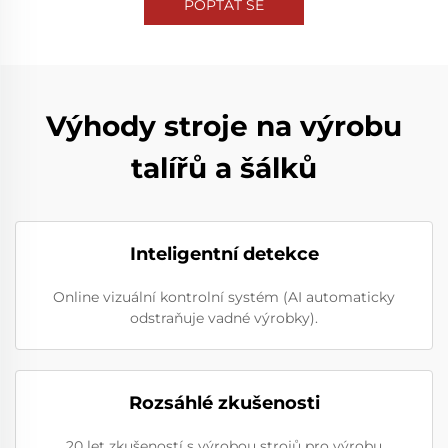
POPTAT SE
Výhody stroje na výrobu
talířů a šálků
Inteligentní detekce
Online vizuální kontrolní systém (AI automaticky
odstraňuje vadné výrobky).
Rozsáhlé zkušenosti
20 let zkušeností s výrobou strojů pro výrobu