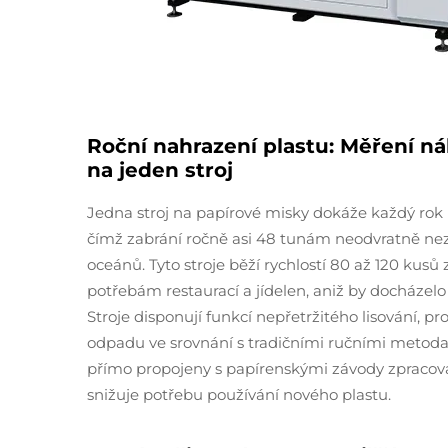
Roční nahrazení plastu: Měření n
na jeden stroj
Jedna stroj na papírové misky dokáže každý rok 
čímž zabrání ročně asi 48 tunám neodvratně nez
oceánů. Tyto stroje běží rychlostí 80 až 120 ku
potřebám restaurací a jídelen, aniž by docházel
Stroje disponují funkcí nepřetržitého lisování, p
odpadu ve srovnání s tradičními ručními metod
přímo propojeny s papírenskými závody zpracováv
snižuje potřebu používání nového plastu.