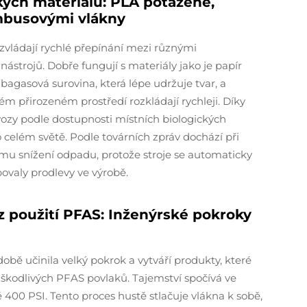
ých materiálů: PLA potažené,
mbusovými vlákny
zvládají rychlé přepínání mezi různými
ástrojů. Dobře fungují s materiály jako je papír
bagasová surovina, která lépe udržuje tvar, a
m přirozeném prostředí rozkládají rychleji. Díky
vozy podle dostupnosti místních biologických
celém světě. Podle továrních zpráv dochází při
mu snížení odpadu, protože stroje se automaticky
ovaly prodlevy ve výrobě.
ez použití PFAS: Inženýrské pokroky
u
bě učinila velký pokrok a vytváří produkty, které
 škodlivých PFAS povlaků. Tajemství spočívá ve
ě 400 PSI. Tento proces hustě stlačuje vlákna k sobě,