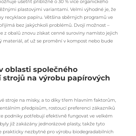
ňuje ušetřit přibližně o 30 % více organického
žnými plastovými variantami. Velmi výhodné je, že
émy recyklace papíru. Většina sběrných programů ve
přijímá bez jakýchkoli problémů. Dvojí možnost –
z obalů znovu získat cenné suroviny namísto jejich
ný materiál, ať už se promění v kompost nebo bude
v oblasti společného
ní strojů na výrobu papírových
é stroje na misky, a to díky třem hlavním faktorům,
mentálním předpisům, rostoucí preferenci zákazníků
že podniky potřebují efektivně fungovat ve velkém
yly již zakázány jednorázové plasty, takže tyto
le prakticky nezbytné pro výrobu biodegradabilních