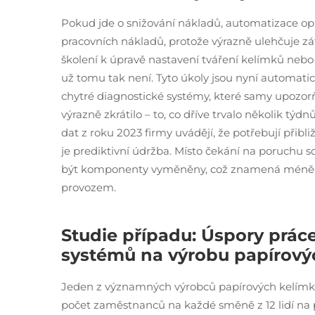
Pokud jde o snižování nákladů, automatizace opr
pracovních nákladů, protože výrazně ulehčuje zát
školení k úpravě nastavení tváření kelímků neb
už tomu tak není. Tyto úkoly jsou nyní automati
chytré diagnostické systémy, které samy upozorň
výrazně zkrátilo – to, co dříve trvalo několik týd
dat z roku 2023 firmy uvádějí, že potřebují přib
je prediktivní údržba. Místo čekání na poruchu s
být komponenty vyměněny, což znamená méně v
provozem.
Studie případu: Úspory prá
systémů na výrobu papírový
Jeden z významných výrobců papírových kelímků 
počet zaměstnanců na každé směně z 12 lidí na p