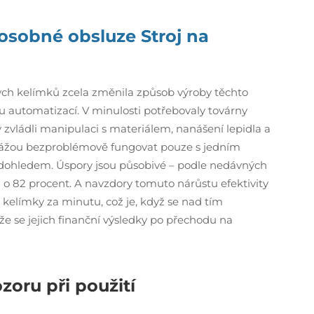
oosobné obsluze
Stroj na
vých kelímků zcela změnila způsob výroby těchto
u automatizací. V minulosti potřebovaly továrny
vládli manipulaci s materiálem, nanášení lepidla a
okážou bezproblémově fungovat pouze s jedním
dohledem. Úspory jsou působivé – podle nedávných
až o 82 procent. A navzdory tomuto nárůstu efektivity
 kelímky za minutu, což je, když se nad tím
 že se jejich finanční výsledky po přechodu na
zoru při použití