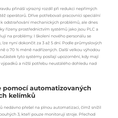
avdu přináší výrazný rozdíl při redukci nepřímých
ěž operátorů. Dříve potřebovali pracovníci speciální
o k odstraňování mechanických problémů, ale dnes
cky řízeny prostřednictvím systémů jako jsou PLC a
ují na problémy. I školení nového personálu se
nů, lze nyní dokončit za 3 až 5 dní. Podle průmyslových
ližně o 70 % méně nadřízených. Další velkou výhodou
oučástek tyto systémy posílají upozornění, kdy mají
ýpadků a nižší potřebu neustálého dohledu nad
ce pomocí automatizovaných
ch kelímků
nedávno přešel na plnou automatizaci, čímž snížil
ouhých 3, kteří pouze monitorují stroje. Přechod