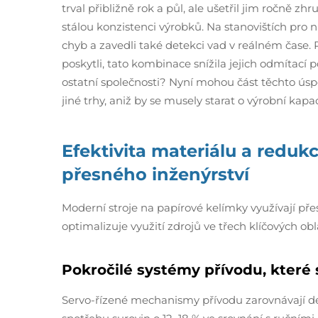
trval přibližně rok a půl, ale ušetřil jim ročně z
stálou konzistenci výrobků. Na stanovištích pro 
chyb a zavedli také detekci vad v reálném čase. P
poskytli, tato kombinace snížila jejich odmítac
ostatní společnosti? Nyní mohou část těchto úsp
jiné trhy, aniž by se musely starat o výrobní kapac
Efektivita materiálu a redu
přesného inženýrství
Moderní stroje na papírové kelímky využívají pře
optimalizuje využití zdrojů ve třech klíčových obl
Pokročilé systémy přívodu, které 
Servo-řízené mechanismy přívodu zarovnávají des