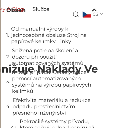
ky A Blog
Služba
Obsah
CS
Od manuální výroby k
jednoosobné obsluze Stroj na
papírové kelímky Linky
Snížená potřeba školení a
dozoru při použití
automatizovaných systémů
Snižuje Náklady Ve
Studie případu: Úspory práce
pomocí automatizovaných
systémů na výrobu papírových
kelímků
Efektivita materiálu a redukce
odpadu prostřednictvím
přesného inženýrství
Pokročilé systémy přívodu,
které snižují odpad papíru až