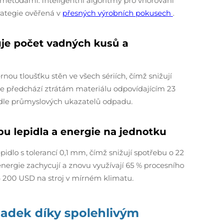
i metodami. Inteligentní algoritmy pro vnořování
rategie ověřená v
přesných výrobních pokusech
.
uje počet vadných kusů a
nou tloušťku stěn ve všech sériích, čímž snižují
ce předchází ztrátám materiálu odpovídajícím 23
dle průmyslových ukazatelů odpadu.
u lepidla a energie na jednotku
pidlo s tolerancí 0,1 mm, čímž snižují spotřebu o 22
ergie zachycují a znovu využívají 65 % procesního
 4 200 USD na stroj v mírném klimatu.
padek díky spolehlivým