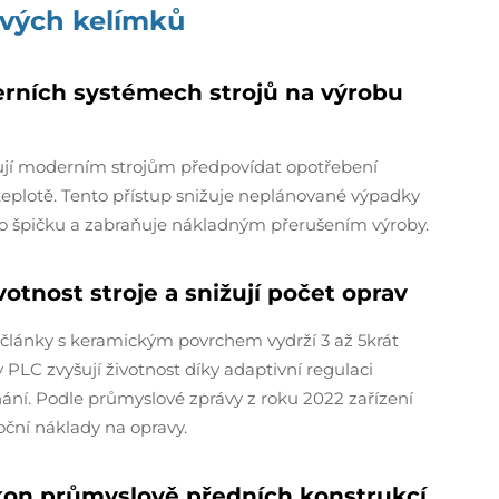
vých kelímků
erních systémech strojů na výrobu
ňují moderním strojům předpovídat opotřebení
teplotě. Tento přístup snižuje neplánované výpadky
 špičku a zabraňuje nákladným přerušením výroby.
tnost stroje a snižují počet oprav
né články s keramickým povrchem vydrží 3 až 5krát
 PLC zvyšují životnost díky adaptivní regulaci
ání. Podle průmyslové zprávy z roku 2022 zařízení
roční náklady na opravy.
kon průmyslově předních konstrukcí