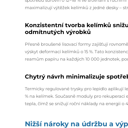
spotřebu surovin o 12–18 % ve srovnání s ručním
maximalizují výtěžek kelímků z jedné desky – st
Konzistentní tvorba kelímků sniž
odmítnutých výrobků
Přesně broušené lisovací formy zajišťují rovnoměr
výskyt deformací kelímků o 15 %. Tato konzisten
reamům papíru na každých 10 000 jednotek, po
Chytrý návrh minimalizuje spotřeb
Termicky regulované trysky pro lepidlo aplikují le
% na kelímek. Současně moduly pro rekuperaci en
tepla, čímž se snižují roční náklady na energii o
Nižší nároky na údržbu a vý