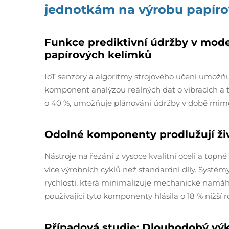
jednotkám na výrobu papíro
Funkce prediktivní údržby v mod
papírových kelímků
IoT senzory a algoritmy strojového učení umož
komponent analýzou reálných dat o vibracích a 
o 40 %, umožňuje plánování údržby v době mimo
Odolné komponenty prodlužují živo
Nástroje na řezání z vysoce kvalitní oceli a top
více výrobních cyklů než standardní díly. Systémy
rychlosti, která minimalizuje mechanické namáh
používající tyto komponenty hlásila o 18 % nižší 
Případová studie: Dlouhodobý vý