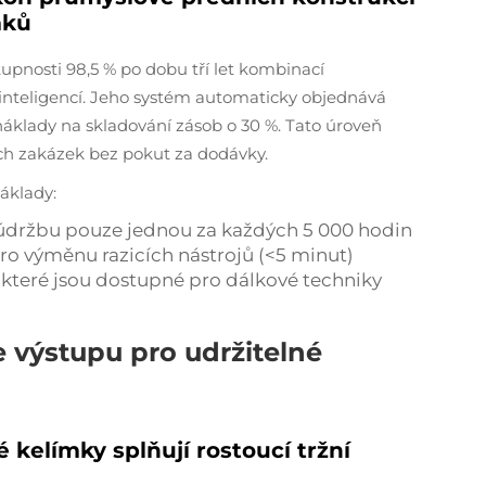
mků
upnosti 98,5 % po dobu tří let kombinací
nteligencí. Jeho systém automaticky objednává
 náklady na skladování zásob o 30 %. Tato úroveň
ích zakázek bez pokut za dodávky.
áklady:
 údržbu pouze jednou za každých 5 000 hodin
o výměnu razicích nástrojů (<5 minut)
které jsou dostupné pro dálkové techniky
e výstupu pro udržitelné
 kelímky splňují rostoucí tržní