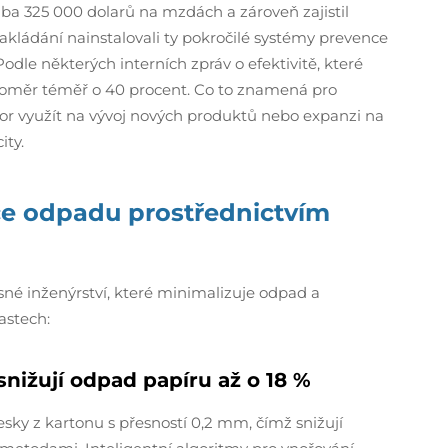
hruba 325 000 dolarů na mzdách a zároveň zajistil
nakládání nainstalovali ty pokročilé systémy prevence
odle některých interních zpráv o efektivitě, které
í poměr téměř o 40 procent. Co to znamená pro
or využít na vývoj nových produktů nebo expanzi na
ity.
kce odpadu prostřednictvím
sné inženýrství, které minimalizuje odpad a
astech:
snižují odpad papíru až o 18 %
ky z kartonu s přesností 0,2 mm, čímž snižují