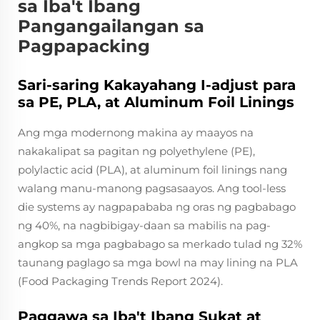
sa Iba't Ibang
Pangangailangan sa
Pagpapacking
Sari-saring Kakayahang I-adjust para
sa PE, PLA, at Aluminum Foil Linings
Ang mga modernong makina ay maayos na
nakakalipat sa pagitan ng polyethylene (PE),
polylactic acid (PLA), at aluminum foil linings nang
walang manu-manong pagsasaayos. Ang tool-less
die systems ay nagpapababa ng oras ng pagbabago
ng 40%, na nagbibigay-daan sa mabilis na pag-
angkop sa mga pagbabago sa merkado tulad ng 32%
taunang paglago sa mga bowl na may lining na PLA
(Food Packaging Trends Report 2024).
Paggawa sa Iba't Ibang Sukat at