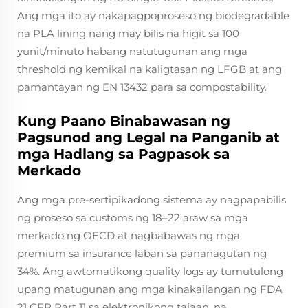
Ang mga ito ay nakapagpoproseso ng biodegradable
na PLA lining nang may bilis na higit sa 100
yunit/minuto habang natutugunan ang mga
threshold ng kemikal na kaligtasan ng LFGB at ang
pamantayan ng EN 13432 para sa compostability.
Kung Paano Binabawasan ng
Pagsunod ang Legal na Panganib at
mga Hadlang sa Pagpasok sa
Merkado
Ang mga pre-sertipikadong sistema ay nagpapabilis
ng proseso sa customs ng 18–22 araw sa mga
merkado ng OECD at nagbabawas ng mga
premium sa insurance laban sa pananagutan ng
34%. Ang awtomatikong quality logs ay tumutulong
upang matugunan ang mga kinakailangan ng FDA
21 CFR Part 11 sa elektronikong talaan, na