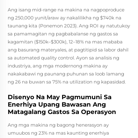
Ang isang mid-range na makina na nagpoproduce
ng 250,000 yunit/araw ay nakalilikha ng $740k na
taunang kita (Ponemon 2023). Ang ROI ay natutukoy
sa pamamagitan ng pagbabalanse ng gastos sa
kagamitan ($150k–$300k), 12–18% na mas mababa
ang basurang materyales, at pagtitipid sa labor dahil
sa automated quality control. Ayon sa analisis ng
industriya, ang mga modernong makina ay
nakakabawi ng paunang puhunan sa loob lamang
ng 26 na buwan sa 75% na utilization ng kapasidad.
Disenyo Na May Pagmumuni Sa
Enerhiya Upang Bawasan Ang
Matagalang Gastos Sa Operasyon
Ang mga makina ng bagong henerasyon ay
umuubos ng 23% na mas kaunting enerhiya