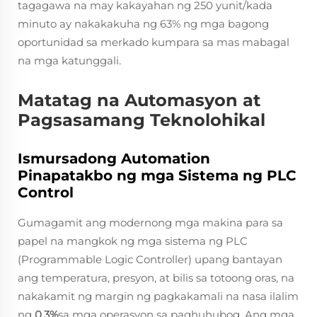
tagagawa na may kakayahan ng 250 yunit/kada
minuto ay nakakakuha ng 63% ng mga bagong
oportunidad sa merkado kumpara sa mas mabagal
na mga katunggali.
Matatag na Automasyon at
Pagsasamang Teknolohikal
Ismursadong Automation
Pinapatakbo ng mga Sistema ng PLC
Control
Gumagamit ang modernong mga makina para sa
papel na mangkok ng mga sistema ng PLC
(Programmable Logic Controller) upang bantayan
ang temperatura, presyon, at bilis sa totoong oras, na
nakakamit ng margin ng pagkakamali na nasa ilalim
ng
0.3%
sa mga operasyon sa paghuhubog. Ang mga