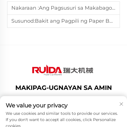
Nakaraan :
Ang Pagsusuri sa Makabagong Teknolohiya sa Likod ng Modernong Paper Cup Machine
Susunod:
Bakit ang Pagpili ng Paper Bowl Machine ay Nagpapataas sa Kahusayan ng Produksyon
MAKIPAG-UGNAYAN SA AMIN
Add: no.188 dongsan road,gexiang high tech
zone,ru ian city,zhejiang provice,china
We value your privacy
Telepono:
+8619883750216
We use cookies and similar tools to provide our services.
If you don't want to accept all cookies, click Personalize
E-mail:
[email protected]
cookies.