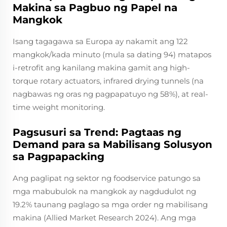
Makina sa Pagbuo ng Papel na
Mangkok
Isang tagagawa sa Europa ay nakamit ang 122
mangkok/kada minuto (mula sa dating 94) matapos
i-retrofit ang kanilang makina gamit ang high-
torque rotary actuators, infrared drying tunnels (na
nagbawas ng oras ng pagpapatuyo ng 58%), at real-
time weight monitoring.
Pagsusuri sa Trend: Pagtaas ng
Demand para sa Mabilisang Solusyon
sa Pagpapacking
Ang paglipat ng sektor ng foodservice patungo sa
mga mabubulok na mangkok ay nagdudulot ng
19.2% taunang paglago sa mga order ng mabilisang
makina (Allied Market Research 2024). Ang mga