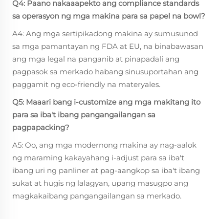
Q4: Paano nakaaapekto ang compliance standards
sa operasyon ng mga makina para sa papel na bowl?
A4: Ang mga sertipikadong makina ay sumusunod
sa mga pamantayan ng FDA at EU, na binabawasan
ang mga legal na panganib at pinapadali ang
pagpasok sa merkado habang sinusuportahan ang
paggamit ng eco-friendly na materyales.
Q5: Maaari bang i-customize ang mga makitang ito
para sa iba't ibang pangangailangan sa
pagpapacking?
A5: Oo, ang mga modernong makina ay nag-aalok
ng maraming kakayahang i-adjust para sa iba't
ibang uri ng panliner at pag-aangkop sa iba't ibang
sukat at hugis ng lalagyan, upang masugpo ang
magkakaibang pangangailangan sa merkado.