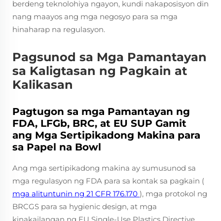
berdeng teknolohiya ngayon, kundi nakaposisyon din
nang maayos ang mga negosyo para sa mga
hinaharap na regulasyon.
Pagsunod sa Mga Pamantayan
sa Kaligtasan ng Pagkain at
Kalikasan
Pagtugon sa mga Pamantayan ng
FDA, LFGb, BRC, at EU SUP Gamit
ang Mga Sertipikadong Makina para
sa Papel na Bowl
Ang mga sertipikadong makina ay sumusunod sa
mga regulasyon ng FDA para sa kontak sa pagkain (
mga alituntunin ng 21 CFR 176.170
), mga protokol ng
BRCGS para sa hygienic design, at mga
kinakailangan ng EU Single-Use Plastics Directive.