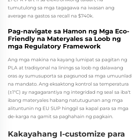
tumutulong sa mga tagagawa na iwasan ang
average na gastos sa recall na $740k.
Pag-navigate sa Hamon ng Mga Eco-
Friendly na Materyales sa Loob ng
mga Regulatory Framework
Ang mga makina na kayang lumipat sa pagitan ng
PLA at tradisyonal na linings sa loob ng dalawang
oras ay sumusuporta sa pagsunod sa mga umuunlad
na mandato. Ang eksaktong kontrol sa temperatura
(±1°C) ay nagagarantiya ng integridad ng seal sa iba't
ibang materyales habang natutugunan ang mga
alituntunin ng EU SUP hinggil sa kapal para sa mga
de-karga na gamit sa paghahain ng pagkain.
Kakayahang I-customize para