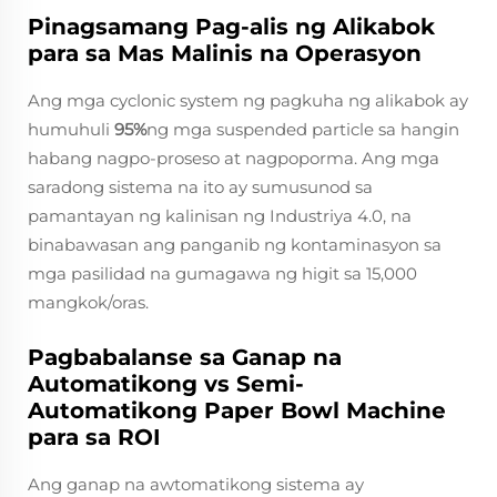
Pinagsamang Pag-alis ng Alikabok
para sa Mas Malinis na Operasyon
Ang mga cyclonic system ng pagkuha ng alikabok ay
humuhuli
95%
ng mga suspended particle sa hangin
habang nagpo-proseso at nagpoporma. Ang mga
saradong sistema na ito ay sumusunod sa
pamantayan ng kalinisan ng Industriya 4.0, na
binabawasan ang panganib ng kontaminasyon sa
mga pasilidad na gumagawa ng higit sa 15,000
mangkok/oras.
Pagbabalanse sa Ganap na
Automatikong vs Semi-
Automatikong Paper Bowl Machine
para sa ROI
Ang ganap na awtomatikong sistema ay