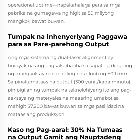
operational uptime—napakahalaga para sa mga
pabrika na gumagawa ng higit sa 50 milyong
mangkok bawat buwan.
Tumpak na Inhenyeriyang Paggawa
para sa Pare-parehong Output
Ang mga sistema ng dual-laser alignment ay
tinitiyak na ang pagkakaiba-iba sa kapal ng dingding
ng mangkok ay nananatiling nasa loob ng ±0.1 mm.
Sa pinakamataas na output (300 yunit/kada minuto),
pinipigilan ng tumpak na teknolohiyang ito ang pag-
aaksaya ng materyales na maaaring umabot sa
mahigit $7,200 bawat buwan sa mga pasilidad na
mataas ang produksyon.
Kaso ng Pag-aaral: 30% Na Tumaas
na Output Gamit ang Nauptadeng