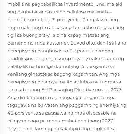
mabilis na pagbabalik sa investimento. Una, malaki
ang pagbaba sa basurang cellulose materials—
humigit-kumulang 31 porsiyento. Pangalawa, ang
mga makitang ito ay kayang tumakbo nang walang
tigil sa buong araw, lalo na kapag mataas ang
demand ng mga kustomer. Bukod dito, dahil sa ilang
benepisyong pangbuwis sa EU para sa berdeng
produksyon, ang mga kumpanya ay nakakakuha ng
palabalik na humigit-kumulang 15 porsiyento sa
kanilang ginastos sa bagong kagamitan. Ang mga
benepisyong pinansyal na ito ay lubos na tugma sa
pinakabagong EU Packaging Directive noong 2023.
Ang direktibang ito ay nangangailangan sa mga
tagagawa na bawasan ang paggamit ng enerhiya ng
40 porsiyento sa paggawa ng mga disposable na
lalagyan bago pa man umabot ang taong 2027.
Kaya't hindi lamang nakakatipid ang paglipat sa