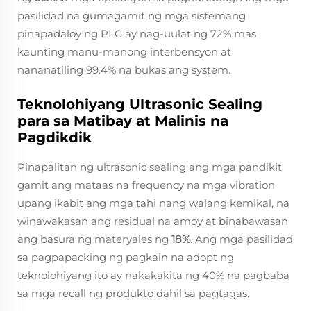
pasilidad na gumagamit ng mga sistemang
pinapadaloy ng PLC ay nag-uulat ng 72% mas
kaunting manu-manong interbensyon at
nananatiling 99.4% na bukas ang system.
Teknolohiyang Ultrasonic Sealing
para sa Matibay at Malinis na
Pagdikdik
Pinapalitan ng ultrasonic sealing ang mga pandikit
gamit ang mataas na frequency na mga vibration
upang ikabit ang mga tahi nang walang kemikal, na
winawakasan ang residual na amoy at binabawasan
ang basura ng materyales ng
18%
. Ang mga pasilidad
sa pagpapacking ng pagkain na adopt ng
teknolohiyang ito ay nakakakita ng 40% na pagbaba
sa mga recall ng produkto dahil sa pagtagas.