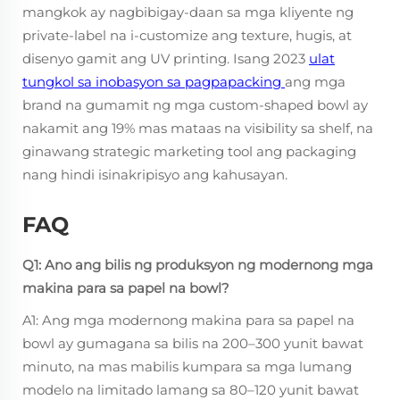
mangkok ay nagbibigay-daan sa mga kliyente ng
private-label na i-customize ang texture, hugis, at
disenyo gamit ang UV printing. Isang 2023
ulat
tungkol sa inobasyon sa pagpapacking
ang mga
brand na gumamit ng mga custom-shaped bowl ay
nakamit ang 19% mas mataas na visibility sa shelf, na
ginawang strategic marketing tool ang packaging
nang hindi isinakripisyo ang kahusayan.
FAQ
Q1: Ano ang bilis ng produksyon ng modernong mga
makina para sa papel na bowl?
A1: Ang mga modernong makina para sa papel na
bowl ay gumagana sa bilis na 200–300 yunit bawat
minuto, na mas mabilis kumpara sa mga lumang
modelo na limitado lamang sa 80–120 yunit bawat