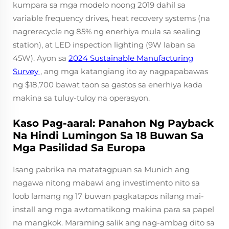
kumpara sa mga modelo noong 2019 dahil sa
variable frequency drives, heat recovery systems (na
nagrerecycle ng 85% ng enerhiya mula sa sealing
station), at LED inspection lighting (9W laban sa
45W). Ayon sa
2024 Sustainable Manufacturing
Survey
, ang mga katangiang ito ay nagpapabawas
ng $18,700 bawat taon sa gastos sa enerhiya kada
makina sa tuluy-tuloy na operasyon.
Kaso Pag-aaral: Panahon Ng Payback
Na Hindi Lumingon Sa 18 Buwan Sa
Mga Pasilidad Sa Europa
Isang pabrika na matatagpuan sa Munich ang
nagawa nitong mabawi ang investimento nito sa
loob lamang ng 17 buwan pagkatapos nilang mai-
install ang mga awtomatikong makina para sa papel
na mangkok. Maraming salik ang nag-ambag dito sa