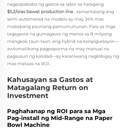
nagpapababa ng gastos sa labor sa halagang
$5.2/oras bawat production line
, samantalang ang
semi-automated na modelo ay may 34% mas
mababang paunang pamumuhunan. Para sa mga
tagagawa na gumagawa ng menos sa 8 milyong
mangkok taun-taon, ang hybrid na konpigurasyon—
awtomatikong pagpoporma na may manual na
pagsusuri ng kalidad—ay karaniwang nagbibigay ng
mas mataas na ROI.
Kahusayan sa Gastos at
Matagalang Return on
Investment
Paghahanap ng ROI para sa Mga
Pag-install ng Mid-Range na Paper
Bowl Machine