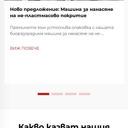
Ново предложение: Машина за нанасяне
на не-пластмасово покритие
Преминете към устойчива опаковка с нашата
биоразградима машина за нанасяне на не-
пластмасово покритие. Постигнете пълно
разлагане за 2 месеца и намалете екологичното
ВИЖ ПОВЕЧЕ
въздействие. Научете повече сега.
Какво казват нашия