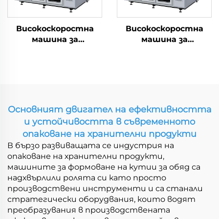
Високоскоростна
Високоскоростна
машина за
машина за
квадратни чаши
формоване на
квадратни/
правоъгълни чаши
Основният двигател на ефективността
и устойчивостта в съвременното
опаковане на хранителни продукти
В бързо развиващата се индустрия на
опаковане на хранителни продукти,
машините за формоване на кутии за обяд са
надхвърлили ролята си като просто
производствени инструменти и са станали
стратегически оборудвания, които водят
преобразувания в производствената