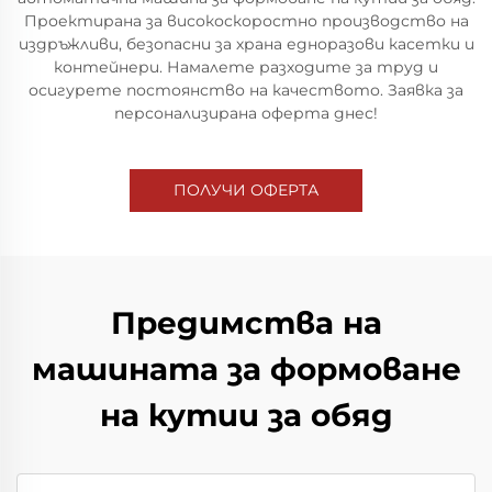
Проектирана за високоскоростно производство на
издръжливи, безопасни за храна едноразови касетки и
контейнери. Намалете разходите за труд и
осигурете постоянство на качеството. Заявка за
персонализирана оферта днес!
ПОЛУЧИ ОФЕРТА
Предимства на
машината за формоване
на кутии за обяд