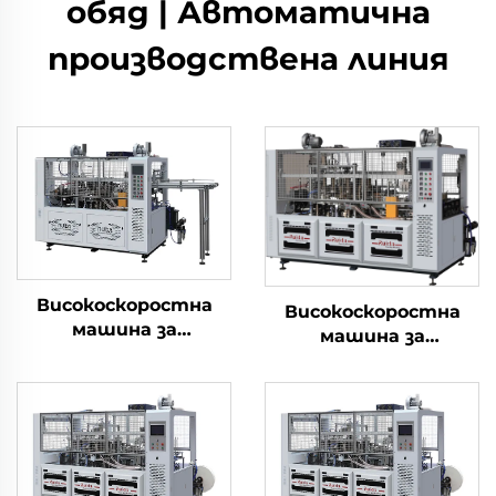
обяд | Автоматична
производствена линия
Високоскоростна
Високоскоростна
машина за
машина за
формоване на
производство на
хартиени чаши
хартиени кофи