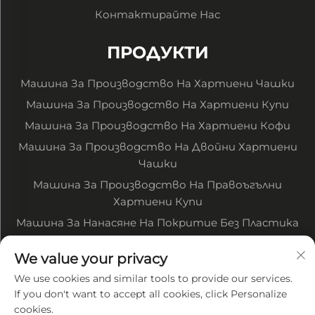
Контактирайте Нас
ПРОДУКТИ
Машина За Производство На Хартиени Чашки
Машина За Производство На Хартиени Купи
Машина За Производство На Хартиени Кофи
Машина За Производство На Двойни Хартиени
Чашки
Машина За Производство На Правоъгълни
Хартиени Купи
Машина За Нанасяне На Покритие Без Пластика
Машина За Печатане На Хартия В Рулони
We value your privacy
Машина За Рязане На Хартия В Рулони
We use cookies and similar tools to provide our services.
Други Свързани Машини
If you don't want to accept all cookies, click Personalize
cookies.