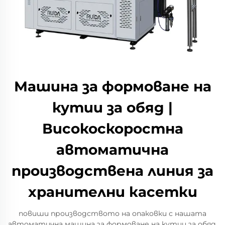
Машина за формоване на
кутии за обяд |
Високоскоростна
автоматична
производствена линия за
хранителни касетки
повиши производството на опаковки с нашата
автоматична машина за формоване на кутии за обяд.