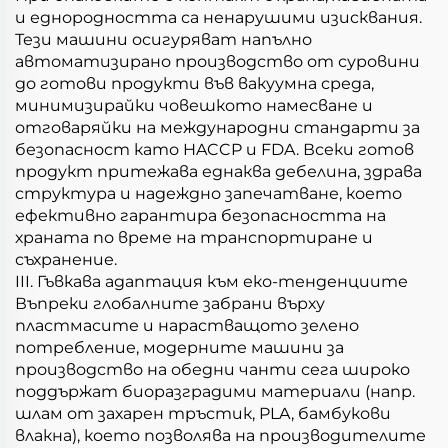
и еднородността са ненарушими изисквания.
Тези машини осигуряват напълно
автоматизирано производство от суровини
до готови продукти във вакуумна среда,
минимизирайки човешкото намесване и
отговаряйки на международни стандарти за
безопасност като HACCP и FDA. Всеки готов
продукт притежава еднаква дебелина, здрава
структура и надеждно запечатване, което
ефективно гарантира безопасността на
храната по време на транспортиране и
съхранение.
III. Гъвкава адаптация към еко-тенденциите
Въпреки глобалните забрани върху
пластмасите и нарастващото зелено
потребление, модерните машини за
производство на обедни чанти сега широко
поддържат биоразградими материали (напр.
шлам от захарен тръстик, PLA, бамбукови
влакна), което позволява на производителите