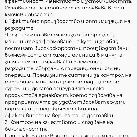
ефективност, качеството и устойчивостта.
Основната им стойност се проявява в три
ключови области:
I. Ефективно производство и оптимизация на
разходите
Чрез напълно автоматизирани процеси,
машините за формоване на кутии за обяд
постигат високоскоростни производствени
възможности от хиляди единици в минута,
значително намалявайки времето и
разходите, свързани с традиционни ръчни
операции. Прецизните системи за контрол на
материала минимизират отпадъците от
суровини, докато осигуряват висока
продуктова еднаквост, което позволява на
предприятията да удовлетворяват големи
поръчки и да подобряват общата
ефективност на веригата на доставки.
2. Контрол на качеството и спазване на
безопасността
При опаковките в контакт с храна, хигиената