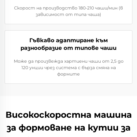
Скорост на производство 180-210 чаши/мин (в
зависимост от типа чаша)
Гъвкаво адаптиране към
разнообразие от типове чаши
Може да произвежда хартиени чаши от 2,5 до
120 унции чрез система с бърза смяна на
формите
Високоскоростна машина
за формоване на кутии за