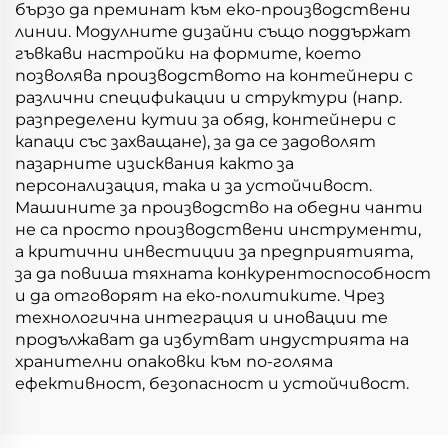
бързо да преминат към еко-производствени
линии. Модулните дизайни също поддържат
гъвкави настройки на формите, което
позволява производството на контейнери с
различни спецификации и структури (напр.
разпределени кутии за обяд, контейнери с
капаци със захващане), за да се задоволят
пазарните изисквания както за
персонализация, така и за устойчивост.
Машините за производство на обедни чанти
не са просто производствени инструменти,
а критични инвестиции за предприятията,
за да повиша тяхната конкурентоспособност
и да отговорят на еко-политиките. Чрез
технологична интеграция и иновации те
продължават да избутват индустрията на
хранителни опаковки към по-голяма
ефективност, безопасност и устойчивост.