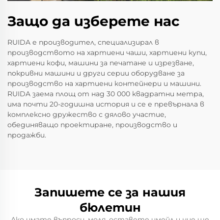
Защо да изберете нас
RUIDA е производител, специализирал в
производството на хартиени чаши, хартиени купи,
хартиени кофи, машини за печатане и изрезване,
покривни машини и други серии оборудване за
производство на хартиени контейнери и машини.
RUIDA заема площ от над 30 000 квадратни метра,
има почти 20-годишна история и се е превърнала в
комплексно дружество с дялово участие,
обединяващо проектиране, производство и
продажби.
Запишете се за нашия
бюлетин
Ако имате въпроси, моля, оставете имейл и ние ще