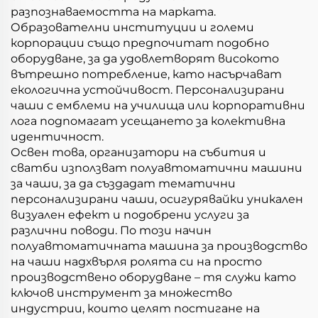
разпознаваемостта на марката.
Образователни институции и големи
корпорации също предпочитат подобно
оборудване, за да удовлетворят високото
вътрешно потребление, като насърчават
екологична устойчивост. Персонализирани
чаши с емблеми на училища или корпоративни
лога подпомагат усещането за колективна
идентичност.
Освен това, организатори на събития и
сватби използват полуавтоматични машини
за чаши, за да създадат тематични
персонализирани чаши, осигурявайки уникален
визуален ефект и подобрени услуги за
различни поводи. По този начин
полуавтоматичната машина за производство
на чаши надхвърля ролята си на просто
производствено оборудване – тя служи като
ключов инструмент за множество
индустрии, които целят постигане на