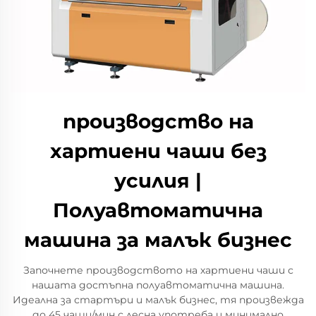
производство на
хартиени чаши без
усилия |
Полуавтоматична
машина за малък бизнес
Започнете производството на хартиени чаши с
нашата достъпна полуавтоматична машина.
Идеална за стартъри и малък бизнес, тя произвежда
до 45 чаши/мин с лесна употреба и минимално