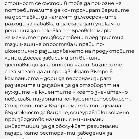
стойност се състои в това да помогне на
потребителите да контролират веригите
на доставки, да намалят дългосрочните
разходи за набавка и да създадат уникални
решения за опаковка с търговска марка.
За малките производствени предприятия
тази машина опростява и прави по-
икономично разширяването на продуктовите
линии. Досега зависими от външни
доставчици за хартиени чаши, бизнесите
сега могат да ги произвеждат вътре в
компанията – дори да персонализират
размерите и дизайна, за да отговорят на
нуждите на клиентите – което значително
повишава пазарната конкурентоспособност.
Стартъпите я възприемат като идеална
възможност за влизане, осигурявайки локално
производство на чаши с минимални
инвестиции, за да обслужват регионални
пазари като ресторанти, заведения за