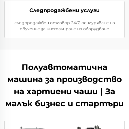
Следпродажбени услуги
следпродажбен отговор 24/7, осигуряване на
обучение за инсталиране на оборудване
Полуавтоматична
машина за производство
на хартиени чаши | За
малък бизнес и стартъри