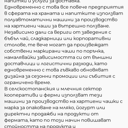
напитки и услуги за доставка.
Едновременно с това все повече предприятия
в сферата на храната и напитките използват
полуавтоматични машини за производство
на хартиени чаши за вътрешно ползване.
Независимо дали са вериги от заведения с
бъбъл чай, сладкарници или корпоративни
столове, те вече могат да произвеждат
собствени маркирани чаши по поръчка,
намалявайки зависимостта си от външни
доставчици и логистични разходи, като
едновременно с това гъвкаво обновяват
дизайна за сезонни промоции или събития с
ограничено време.
В селскостопанския и млечния сектор
кооперативи и ферми използват тези
машини за производство на хартиени чашки с
марка за опаковане на мляко, йогурт или
директни продажби на продукти от
фермата, като по този начин повишават
стойността на продукта и