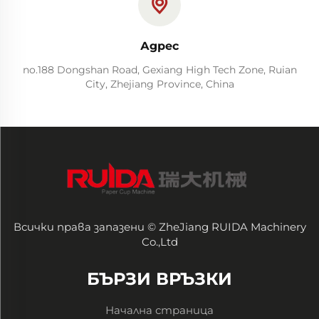
Адрес
no.188 Dongshan Road, Gexiang High Tech Zone, Ruian
City, Zhejiang Province, China
Всички права запазени © ZheJiang RUIDA Machinery
Co.,Ltd
БЪРЗИ ВРЪЗКИ
Начална страница