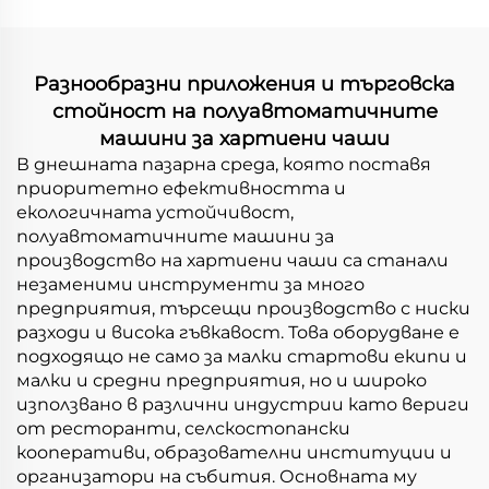
Разнообразни приложения и търговска
стойност на полуавтоматичните
машини за хартиени чаши
В днешната пазарна среда, която поставя
приоритетно ефективността и
екологичната устойчивост,
полуавтоматичните машини за
производство на хартиени чаши са станали
незаменими инструменти за много
предприятия, търсещи производство с ниски
разходи и висока гъвкавост. Това оборудване е
подходящо не само за малки стартови екипи и
малки и средни предприятия, но и широко
използвано в различни индустрии като вериги
от ресторанти, селскостопански
кооперативи, образователни институции и
организатори на събития. Основната му