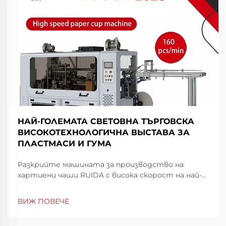
НАЙ-ГОЛЕМАТА СВЕТОВНА ТЪРГОВСКА
ВИСОКОТЕХНОЛОГИЧНА ВЫСТАВА ЗА
ПЛАСТМАСИ И ГУМА
Разкрийте машината за производство на
хартиени чаши RUIDA с висока скорост на най-
голямата световна изложба за пластмаси и
гума в Шенжен. Повиши скоростта и
ВИЖ ПОВЕЧЕ
прецизността на производството —
посетете ни на щанд 7Y81, Зала 7. Научете