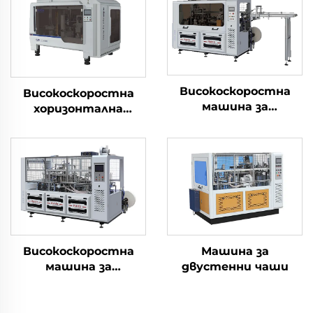
Високоскоростна
Високоскоростна
машина за
хоризонтална
формоване на
машина за
хартиени чаши
производство на
хартиени чаши 3 в 1
Високоскоростна
Машина за
машина за
двустенни чаши
формоване на
квадратни/
правоъгълни чаши