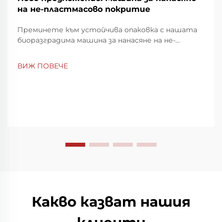
на не-пластмасово покритие
Преминете към устойчива опаковка с нашата
биоразградима машина за нанасяне на не-
пластмасово покритие. Постигнете пълно
разлагане за 2 месеца и намалете екологичното
ВИЖ ПОВЕЧЕ
въздействие. Научете повече сега.
Какво казват нашия