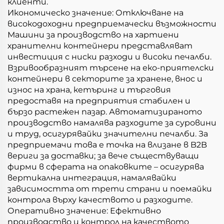
клиенти.
Икономическо значение: Отключване на
високодоходни предприемачески възможности
Машини за производство на хартиени
хранителни контейнери представляват
инвестиция с ниски разходи и високи печалби.
Взривообразният търсене на еко-приятелски
контейнери в секторите за хранене, внос и
износ на храна, кетъринг и търговия
предоставя на предприятия стабилен и
бързо растежен пазар. Автоматизираното
производство намалява разходите за суровини
и труд, осигурявайки значителни печалби. За
предприемачи това е точка на влизане в B2B
вериги за доставки; за вече съществуващи
фирми в сферата на опаковките – осигурява
вертикална интеграция, намалявайки
зависимостта от трети страни и поемайки
контрола върху качеството и разходите.
Оперативно значение: Ефективно
производство и контрол на качеството