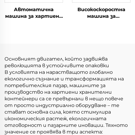
Автоматична
Високоскоростна
машина за хартиени
машина за
кофи
формоване на
квадратни/
правоъгълни чаши
Основният двигател, който задвижва
революцията в устойчивите опаковки
В условията на нарастващото глобално
екологично съзнание и трансформацията на
потребителския пазар, машините за
производство на хартиени хранителни
контейнери са се превърнали в нещо повече
от просто индустриално оборудване – те
стават основна сила, която стимулира
икономическия растеж, екологичната
отговорност и пазарните иновации. Тяхното
значение се проявява в три аспекта: