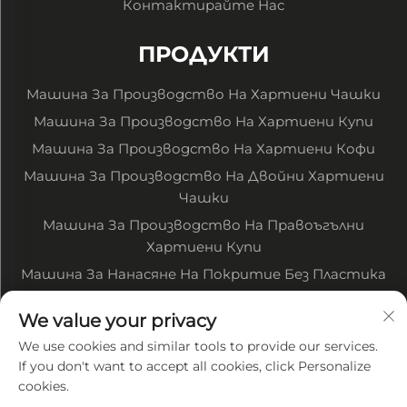
Контактирайте Нас
ПРОДУКТИ
Машина За Производство На Хартиени Чашки
Машина За Производство На Хартиени Купи
Машина За Производство На Хартиени Кофи
Машина За Производство На Двойни Хартиени
Чашки
Машина За Производство На Правоъгълни
Хартиени Купи
Машина За Нанасяне На Покритие Без Пластика
Машина За Печатане На Хартия В Рулони
We value your privacy
Машина За Рязане На Хартия В Рулони
We use cookies and similar tools to provide our services.
Други Свързани Машини
If you don't want to accept all cookies, click Personalize
cookies.
За компанията