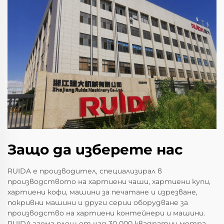
Защо да изберете нас
RUIDA е производител, специализирал в
производството на хартиени чаши, хартиени купи,
хартиени кофи, машини за печатане и изрезване,
покривни машини и други серии оборудване за
производство на хартиени контейнери и машини.
RUIDA заема площ от над 30 000 квадратни метра,