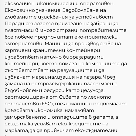
екологичен, икономически и оперативен.
Екологично значение: Задоволяване на
глобалните изисквания за устойчивост
Поради строгото прилагане на забрани за
пластмаси в много страни, потребителите
все повече предпочитат еко-приятелски
алтернативи. Машини за производство на
хартиени хранителни контейнери
изработват напълно биоразградими
контейнери, което помага на компаниите да
съответстват на регулациите и да
избягнат маргинализация на пазара. Чрез
замяна на петролсъдържащи пластмаси с
възобновяеми ресурси като целулоза,
сертифицирана от Съвета по лесното
стопанство (FSC), тези машини подпомагат
кръговата икономика, намаляват
замърсяването и отпадъците в депата, а
също така усилват еко-кредитите на
марката, за да привличат еко-съзнателни