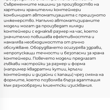
Съвременните машини за производство на
хартиени хранителни контейнери
комбинират автоматизацията с прецизното
инженерство. Напълно автоматизираните
модели могат да произведат хиляди
контейнери с еднакъв размер на час, което
значително повишава ефективността и
намалява необходимостта от ръчно
обслужване. Оборудването осигурява здрави,
непропускащи течности и безопасни за храна
контейнери. Повечето модели предлагат
гъвкави настройки за размер и форма
(например квадратни кутии, кръгли
контейнери и дизайни с капаци) чрез смяна на
формите, което позволява бърза адаптация
към разнообразни клиентски изисквания.