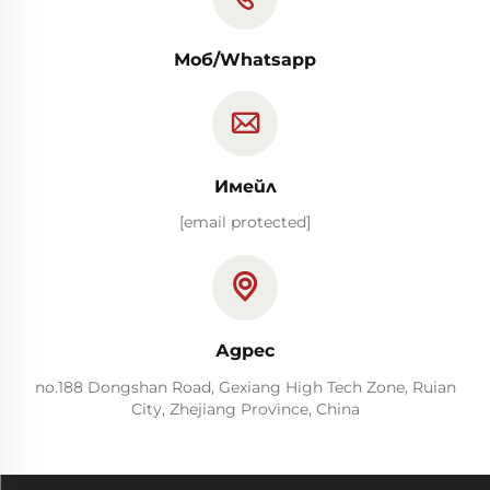
Моб/Whatsapp
Имейл
[email protected]
Адрес
no.188 Dongshan Road, Gexiang High Tech Zone, Ruian
City, Zhejiang Province, China