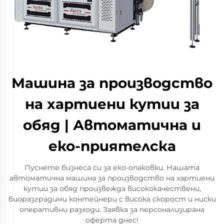
Машина за производство
на хартиени кутии за
обяд | Автоматична и
еко-приятелска
Пуснете бизнеса си за еко-опаковки. Нашата
автоматична машина за производство на хартиени
кутии за обяд произвежда висококачествени,
биоразградими контейнери с висока скорост и ниски
оперативни разходи. Заявка за персонализирана
оферта днес!