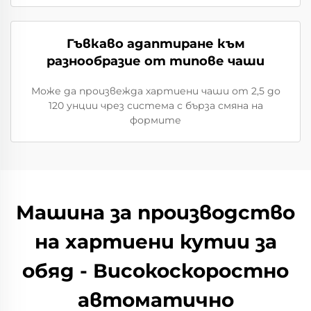
Гъвкаво адаптиране към
разнообразие от типове чаши
Може да произвежда хартиени чаши от 2,5 до
120 унции чрез система с бърза смяна на
формите
Машина за производство
на хартиени кутии за
обяд - Високоскоростно
автоматично