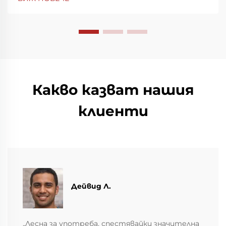
прецизността на производството —
посетете ни на щанд 7Y81, Зала 7. Научете
повече днес.
Какво казват нашия
клиенти
Дейвид Л.
„Лесна за употреба, спестявайки значителна