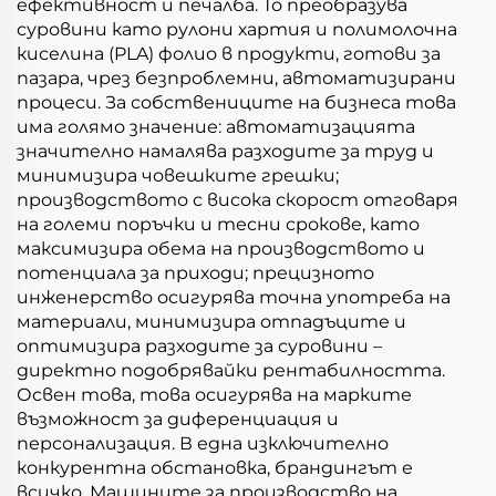
ефективност и печалба. То преобразува
суровини като рулони хартия и полимолочна
киселина (PLA) фолио в продукти, готови за
пазара, чрез безпроблемни, автоматизирани
процеси. За собствениците на бизнеса това
има голямо значение: автоматизацията
значително намалява разходите за труд и
минимизира човешките грешки;
производството с висока скорост отговаря
на големи поръчки и тесни срокове, като
максимизира обема на производството и
потенциала за приходи; прецизното
инженерство осигурява точна употреба на
материали, минимизира отпадъците и
оптимизира разходите за суровини –
директно подобрявайки рентабилността.
Освен това, това осигурява на марките
възможност за диференциация и
персонализация. В една изключително
конкурентна обстановка, брандингът е
всичко. Машините за производство на