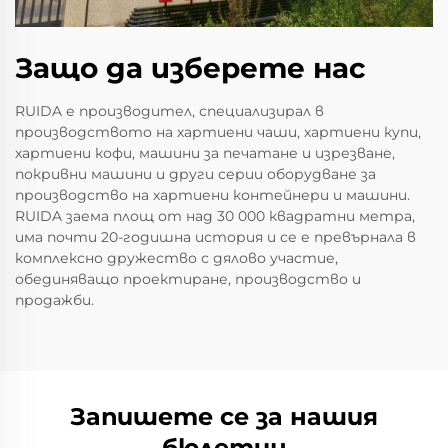
Защо да изберете нас
RUIDA е производител, специализирал в
производството на хартиени чаши, хартиени купи,
хартиени кофи, машини за печатане и изрезване,
покривни машини и други серии оборудване за
производство на хартиени контейнери и машини.
RUIDA заема площ от над 30 000 квадратни метра,
има почти 20-годишна история и се е превърнала в
комплексно дружество с дялово участие,
обединяващо проектиране, производство и
продажби.
Запишете се за нашия
бюлетин