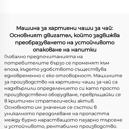
правоъгълни чаши
Машина за хартиени чаши за чай:
Основният двигател, който задвижва
преобразуването на устойчивото
опаковане на напитки
Глобално предпочитанията на
потребителите бързо се променят към
епоха, където удобството съществува
едновременно с еко отговорност. Машините
за производство на хартиени чаши за чай са
надхвърлили определението си като просто
производствено оборудване, превръщайки се
в критичен стратегически актив.
Основното им значение се състои в
уникалното преодоляване на пропастта
между бурно нарастващото пазарно търсене
и устойчивото, рентабилно производство.