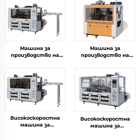
Машина за
Машина за
производство на
производство на
двустенни чаши с
хартиени чаши
висока скорост
Високоскоростна
Високоскоростна
машина за
машина за
формоване на
формоване на
хартиени чаши
квадратни/