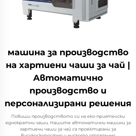
машина за производство
на хартиени чаши за чай |
Автоматично
производство и
персонализирани решения
Повиши производството си на еко-приятелски
еднократни чаши. Нашите автоматични машини за
хартиени чаши за чай са проектирани за
високоскоростно и ниското отпадъчно