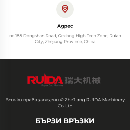
Адрес
no.188 Dongshan Road, Gexiang High Tech Zone, Ruian
City, Zhejiang Province, China
Всички права запазени © ZheJiang RUIDA Machinery
Co.,Ltd
БЪРЗИ ВРЪЗКИ