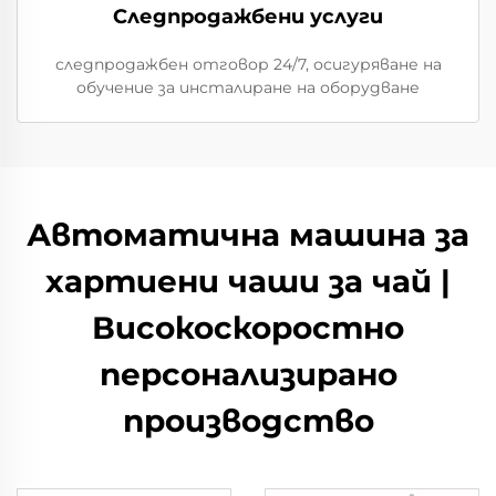
Следпродажбени услуги
следпродажбен отговор 24/7, осигуряване на
обучение за инсталиране на оборудване
Автоматична машина за
хартиени чаши за чай |
Високоскоростно
персонализирано
производство