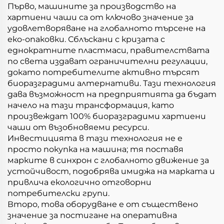
Първо, машините за производство на
хартиени чаши са от ключово значение за
удовлетворяване на глобалното търсене на
еко-опаковки. Сблъскани с кризата с
еднократните пластмаси, правителствата
по света издават ограничителни регулации,
докато потребителите активно търсят
биоразградими алтернативи. Тази технология
дава възможност на предприятията да бъдат
начело на тази трансформация, като
произвеждат 100% биоразградими хартиени
чаши от възобновяеми ресурси.
Инвестицията в тази технология не е
просто покупка на машина; тя поставя
марките в синхрон с глобалното движение за
устойчивост, подобрява имиджа на марката и
привлича екологично отговорни
потребителски групи.
Второ, това оборудване е от съществено
значение за постигане на оперативна