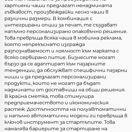
хартиени чаши предлагат ненадмината
гъвкавост, произвеждайки лесно чаши в
различни размери. В комбинация с
интегрирани опции за печат, те създават
напълно персонализирано опаковъчно решение.
Това превръща всяка чаша в мобилна реклама,
която непрекъснато изгражда
разпознаваемост и лоялност към марката с
всяко сервирано питие. Бизнесите могат
бързо да се адаптират към пазарните
тенденции, да обслужват специфични пазарни
ниши и да предлагат персонализирани
продукти, които не могат да бъдат
надминати от доставчици на общи решения.
В крайна сметка, това стимулира
предприемачеството и икономическия
растеж. Достъпността на полуавтоматични
и напълно автоматични модели ги превръща в
ключов инструмент за стартъпите. Това
намалява бариерите за стартиране на