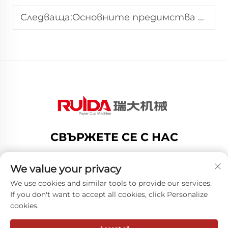
Следваща:
Основните предимства при използване на автоматична машина за производство на хартиени кофички
СВЪРЖЕТЕ СЕ С НАС
Add: no.188 Dongshan Road, Gexiang High Tech
Zone, Ruian City, Zhejiang Province, China
We value your privacy
Тел.:
+8619883750216
We use cookies and similar tools to provide our services.
If you don't want to accept all cookies, click Personalize
Имейл:
[email protected]
cookies.