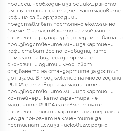
процеси, необходими за рециклирането
им, съчетани с факта, че пластмасовите
кофи не са биоразградими,
представляват постоянно екологично
бреме. С нарастването на глобалните
екологични разпоредби, предимствата на
производствените линии за хартиени
кофи стават все по-очевидни, като
помагат на бизнеса да премине
екологични одити и улесняват
спазването на стандартите за достъп
до пазара. В продължение на много години
RUIDA е отговорна за машините и
производствените линии за хартиени
контейнери, като гарантира, че
машините RUIDA са съвместими с
екологично чисти хартиени материали с
цел да помогнат на клиентите да
постигнат цели за нисковъглеродно