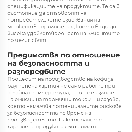
спецификациите на продуктите. Те са в
състояние да отговорят на
потребителските изисквания на
множество приложения, което води до
висока удовлетвореност на клиентите
по целия свят.
Предимства по отношение
на безопасността и
разпоредбите
Процесът на производство на кофи за
разтопена хартия не само работи при
стайна температура, но и не е изложен
на емисии на термични токсични газове,
което намалява потенциалните рискове
за безопасността по време на
производството. Пакетираните
хартиени продукти също имат