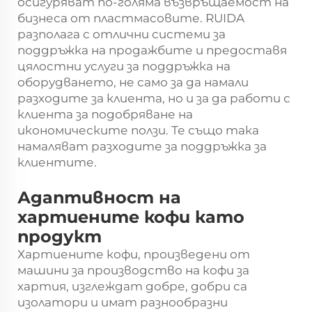
осигуряват по-голяма възвръщаемост на
бизнеса от пластмасовите. RUIDA
разполага с отлични системи за
поддръжка на продажбите и предоставя
цялостни услуги за поддръжка на
оборудването, не само за да намали
разходите за клиента, но и за да работи с
клиента за подобряване на
икономическите ползи. Те също така
намаляват разходите за поддръжка за
клиентите.
Адаптивност на
хартиените кофи като
продукт
Хартиените кофи, произведени от
машини за производство на кофи за
хартия, изглеждат добре, добри са
изолатори и имат разнообразни