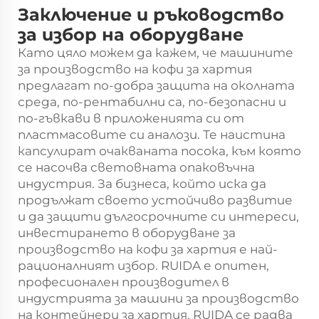
Заключение и ръководство
за избор на оборудване
Като цяло можем да кажем, че машините
за производство на кофи за хартия
предлагат по-добра защита на околната
среда, по-рентабилни са, по-безопасни и
по-гъвкави в приложенията си от
пластмасовите си аналози. Те наистина
капсулират очакваната посока, към която
се насочва световната опаковъчна
индустрия. За бизнеса, който иска да
продължат своето устойчиво развитие
и да защити дългосрочните си интереси,
инвестирането в оборудване за
производство на кофи за хартия е най-
рационалният избор. RUIDA е опитен,
професионален производител в
индустрията за машини за производство
на контейнери за хартия. RUIDA се радва