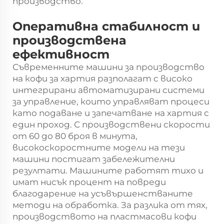
производство.
Оперативна стабилност и
производствена
ефективност
Съвременните машини за производство
на кофи за хартия разполагат с високо
интегрирани автоматизирани системи
за управление, които управляват процеси
като подаване и запечатване на хартия с
един проход. С производствени скорости
от 60 до 80 броя в минута,
високоскоростните модели на тези
машини постигат забележителни
резултати. Машините работят тихо и
имат нисък процент на повреди
благодарение на усъвършенстваните
методи на обработка. За разлика от тях,
производството на пластмасови кофи