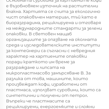
Основната суровина за хартиените кофи
е възобновяем източник на растителни
влакна. Хартията се счита за екологично
чист опаковъчен материал, тъй като е
биоразградима, рециклируема и отговаря
на международните стандарти за зелени
опаковки. В световен мащаб
организациите за опазване на околната
среда и изследователските институти
за контейнери са съгласни с невредния
характер на хартиените опаковки
поради краткото им време за
разграждане и липсата на
микропластмасово замърсяване B. За
разлика от това, машините, които
произвеждат кофи, изработени от
пластмаса, използват суровини, които са
синтетични и получени от петрол.
Въпреки че пластмасите са
рециклируеми, енергоемките и сложни