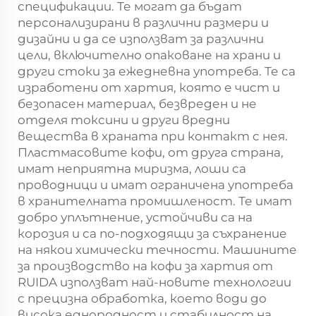
спецификации. Те могат да бъдат
персонализирани в различни размери и
дизайни и да се използват за различни
цели, включително опаковане на храни и
други стоки за ежедневна употреба. Те са
изработени от хартия, която е чист и
безопасен материал, безвреден и не
отделя токсини и други вредни
вещества в храната при контакт с нея.
Пластмасовите кофи, от друга страна,
имат неприятна миризма, лоши са
проводници и имат ограничена употреба
в хранителната промишленост. Те имат
добро уплътнение, устойчиви са на
корозия и са по-подходящи за съхранение
на някои химически течности. Машините
за производство на кофи за хартия от
RUIDA използват най-новите технологии
с прецизна обработка, което води до
висока еднородност и стабилност на