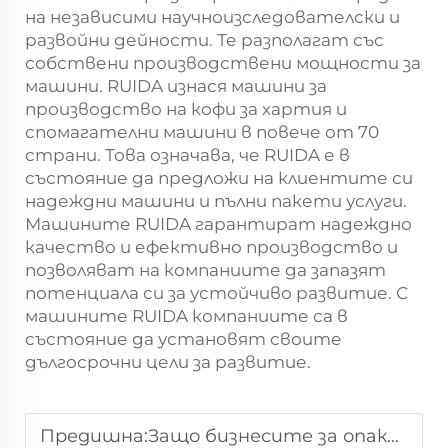
на независими научноизследователски и
развойни дейности. Те разполагат със
собствени производствени мощности за
машини. RUIDA изнася машини за
производство на кофи за хартия и
спомагателни машини в повече от 70
страни. Това означава, че RUIDA е в
състояние да предложи на клиентите си
надеждни машини и пълни пакети услуги.
Машините RUIDA гарантират надеждно
качество и ефективно производство и
позволяват на компаниите да запазят
потенциала си за устойчиво развитие. С
машините RUIDA компаниите са в
състояние да установят своите
дългосрочни цели за развитие.
Предишна:
Защо бизнесите за опаковки за хранителни продукти имат нужда от машина за производство на хартиени кофички