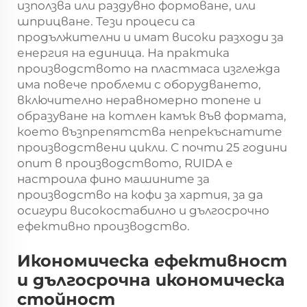
използва или раздувно формоване, или
шприцване. Тези процеси са
продължителни и имат високи разходи за
енергия на единица. На практика
производството на пластмаса изглежда
има повече проблеми с оборудването,
включително неравномерно топене и
образуване на котлен камък във формата,
което възпрепятства непрекъснатите
производствени цикли. С почти 25 години
опит в производството, RUIDA е
настроила фино машините за
производство на кофи за хартия, за да
осигури високостабилно и дългосрочно
ефективно производство.
Икономическа ефективност
и дългосрочна икономическа
стойност