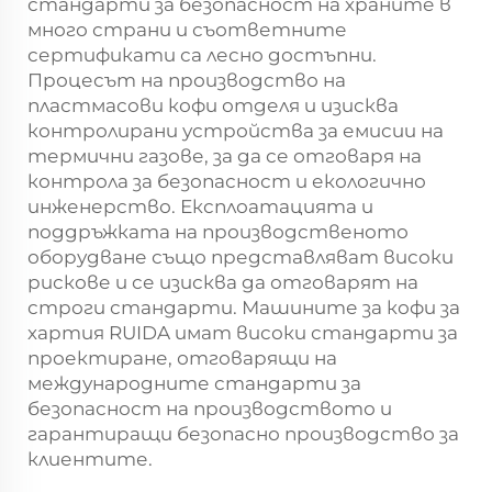
стандарти за безопасност на храните в
много страни и съответните
сертификати са лесно достъпни.
Процесът на производство на
пластмасови кофи отделя и изисква
контролирани устройства за емисии на
термични газове, за да се отговаря на
контрола за безопасност и екологично
инженерство. Експлоатацията и
поддръжката на производственото
оборудване също представляват високи
рискове и се изисква да отговарят на
строги стандарти. Машините за кофи за
хартия RUIDA имат високи стандарти за
проектиране, отговарящи на
международните стандарти за
безопасност на производството и
гарантиращи безопасно производство за
клиентите.