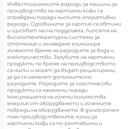
Инвестиционните разходи за машини за
производство на хартиени кофи са
оправдани поради ниските оперативни
разходи. Суровините за хартия са евтини
и изискват лесна поддръжка. Липсата на
високотемпературни системи за
отопление и охлаждане елиминира
голямото бреме на разходите за вода и
електричество. Загубите на хартиени
продукти по време на производството
са ниски и могат да бъдат рециклирани,
за да се намалят допълнително
разходите. Разходите за пластмасови
продукти са намалени поради
консумацията на големи количества
енергия от оборудването и големите
повреди на оборудването. В дългосрочен
план производствените линии за
хартиени кофи са по-рентабилни и