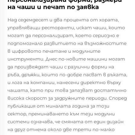
на чаши и печат по заявка
Над седемдесет и два процента от хората,
управляващи ресторанти, искат чаши, които
могат да персонализират, което сериозно е
подпомогнало развитието на възможностите
в цифровото печатане и модулните
инструменти. Днес по-новите машини могат
да произвеждат чаши с различни форми на
ръба, дръжки, които по-добре пасват в ръката,
и лога на компании, нанесени директно върху
чашата, като при това запазват достатъчно
висока скорост за задружните периоди. Според
публикация от миналата година за този
сектор, преминаването към тези модулни
системи означава, че смяната от един дизайн
на друг отнема около две трети по-малко