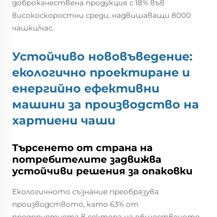
доброкачествена продукция с 18% във
високоскоростни среди, надвишаващи 8000
чашки/час.
Устойчиво нововъведение:
екологично проектиране и
енергийно ефективни
машини за производство на
хартиени чаши
Търсенето от страна на
потребителите задвижва
устойчиви решения за опаковки
Екологичното съзнание преобразува
производството, като 63% от
предприятията в сектора на общественото