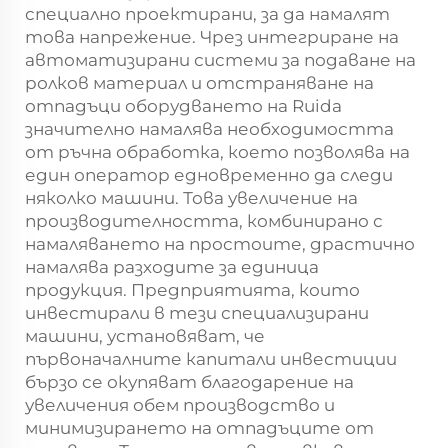
специално проектирани, за да намалят
това напрежение. Чрез интегриране на
автоматизирани системи за подаване на
ролков материал и отстраняване на
отпадъци оборудването на Ruida
значително намалява необходимостта
от ръчна обработка, което позволява на
един оператор едновременно да следи
няколко машини. Това увеличение на
производителността, комбинирано с
намаляването на простоите, драстично
намалява разходите за единица
продукция. Предприятията, които
инвестирали в тези специализирани
машини, установяват, че
първоначалните капитали инвестиции
бързо се окупяват благодарение на
увеличения обем производство и
минимизирането на отпадъците от