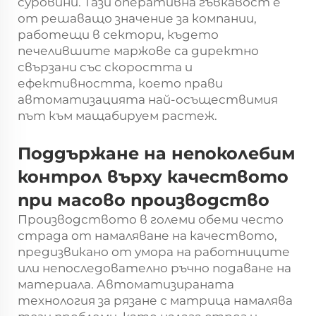
суровини. Тази оперативна гъвкавост е
от решаващо значение за компании,
работещи в сектори, където
печелившите маржове са директно
свързани със скоростта и
ефективността, което прави
автоматизацията най-осъществимия
път към мащабируем растеж.
Поддържане на непоколебим
контрол върху качеството
при масово производство
Производството в големи обеми често
страда от намаляване на качеството,
предизвикано от умора на работниците
или непоследователно ръчно подаване на
материала. Автоматизираната
технология за рязане с матрица намалява