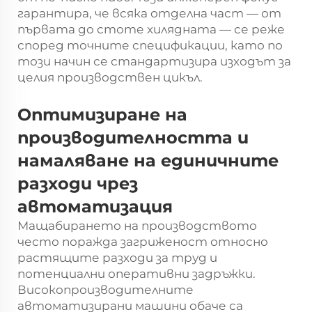
гарантира, че всяка отделна част — от
първата до стоте хилядната — се реже
според точните спецификации, като по
този начин се стандартизира изходът за
целия производствен цикъл.
Оптимизиране на
производителността и
намаляване на единичните
разходи чрез
автоматизация
Мащабирането на производството
често поражда загриженост относно
растящите разходи за труд и
потенциални оперативни задръжки.
Високопроизводителните
автоматизирани машини обаче са