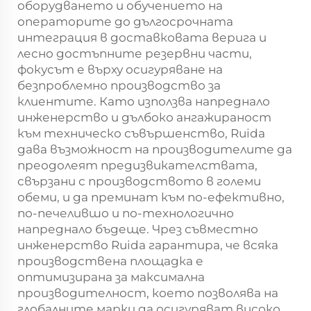
оборудването и обучението на
операторите до дългосрочната
интеграция в доставковата верига и
лесно достъпните резервни части,
фокусът е върху осигуряване на
безпроблемно производство за
клиентите. Като използва напреднало
инженерство и дълбоко ангажираност
към техническо съвършенство, Ruida
дава възможност на производителите да
преодолеят предизвикателствата,
свързани с производството в големи
обеми, и да преминат към по-ефективно,
по-печелившо и по-технологично
напреднало бъдеще. Чрез съвместно
инженерство Ruida гарантира, че всяка
производствена площадка е
оптимизирана за максимална
производителност, което позволява на
глобалните марки да осигуряват високо