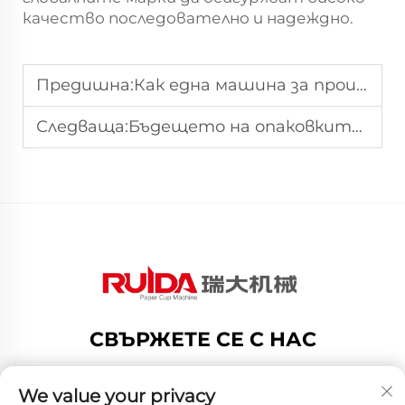
качество последователно и надеждно.
Предишна:
Как една машина за производство на кошници от хартия подпомага алтернативи без пластмаса
Следваща:
Бъдещето на опаковките за храни: Иновации в машините за производство на кошници от хартия
СВЪРЖЕТЕ СЕ С НАС
Add: no.188 Dongshan Road, Gexiang High Tech
Zone, Ruian City, Zhejiang Province, China
We value your privacy