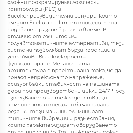
сложни програмируеми логически
контролери (PLC) и
високопроизводителни сензори, които
следят всеки аспект от процесите на
подаване и рязане в реално време. В
отличие от ръчните или
полуавтоматичните алтернативи, тези
системи позволяват бързи корекции и
устойчиво високоскоростно
функциониране. Механичната
архитектура е проектирана така, че да
понася непрекъснато напрежение,
осигурявайки стабилност на машината
дори при производствени цикли 24/7. Чрез
използването на тежкодействащи
компоненти и прецизно балансирани
резачки тези машини елиминират
типичните вибрации и размествания,
които характеризират оборудването
от по-ниско ниво. Този инженерен фокус