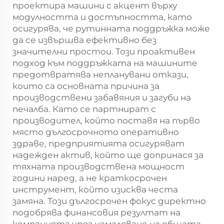
проектира машини с акцент върху
модулността и достъпността, като
осигурява, че рутинната поддръжка може
да се извършва ефективно без
значителни простои. Този проактивен
подход към поддръжката на машините
предотвратява непланувани откази,
които са основната причина за
производствени забавяния и загуби на
печалба. Като се партнират с
производител, който поставя на първо
място дългосрочното оперативно
здраве, предприятията осигуряват
надежден актив, който ще допринася за
тяхната производствена мощност
години наред, а не краткосрочен
инструмент, който изисква честа
замяна. Този дългосрочен фокус директно
подобрява финансовия резултат на
компанията чрез намаляване на общата