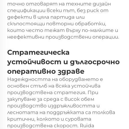
точно отговарят на техните дизайн
спецификации всеки път, без риск от
дефекти в цяла партида или
скъпостоящи повторни обработки,
които често тежат върху по-малките и
неефективни производствени операции.
Стратегическа
устойчивост и дългосрочно
оперативно здраве
Надеждността на оборудването е
основен стълб на всяка устойчива
производствена стратегия. При
закупуване за среда с висок обем
производство издръжливостта и
леснотата на поддръжката са толкова
критични, колкото и суровата
производствена скорост. Ruida