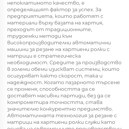
непоклатимото качество, е
определящият фактор за успех. За
предприятията, които работят с
материали върху базата на хартия,
преходът от традиционните,
трудоемки методи към
високопроизводителни автоматични
машини за резане на хартиени ролки с
матрици е стратегическа
необходимост. Средите за производство
в големи обеми изискват системи, които
осигуряват както скорост, така и
надеждност. Когато пазарното търсене
се променя, способността да се
доставят масивни партиди, без да се
компрометира точността, става
значително конкурентно предимство.
Автоматичната технология за резане с
матрици на хартиени ролки служи като
основа на съвременните производствени