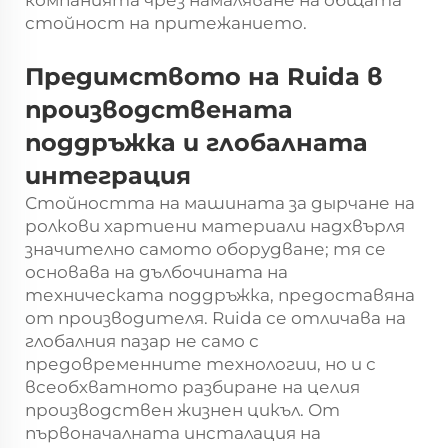
стойност на притежанието.
Предимството на Ruida в
производствената
поддръжка и глобалната
интеграция
Стойността на машината за дырчане на
ролкови хартиени материали надхвърля
значително самото оборудване; тя се
основава на дълбочината на
техническата поддръжка, предоставяна
от производителя. Ruida се отличава на
глобалния пазар не само с
предовременните технологии, но и с
всеобхватното разбиране на целия
производствен жизнен цикъл. От
първоначалната инсталация на