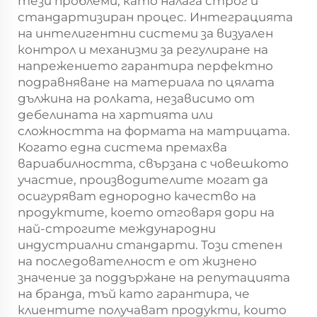
тези проблеми, като налага строг и
стандартизиран процес. Интеграцията
на интелигентни системи за визуален
контрол и механизми за регулиране на
напрежението гарантира перфектно
подравняване на материала по цялата
дължина на ролката, независимо от
дебелината на хартията или
сложността на формата на матрицата.
Когато една система премахва
вариабилността, свързана с човешкото
участие, производителите могат да
осигуряват еднородно качество на
продуктите, което отговаря дори на
най-строгите международни
индустриални стандарти. Този степен
на последователност е от жизнено
значение за поддържане на репутацията
на бранда, тъй като гарантира, че
клиентите получават продукти, които