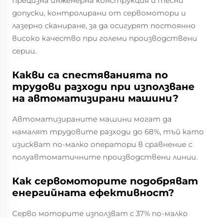
прецизна инженерна конструкция и тесни
допуски, контролирани от сервомотори и
лазерно сканиране, за да осигурят постоянно
високо качество при големи производствени
серии.
Какви са спестяванията по
трудови разходи при използване
на автоматизирани машини?
Автоматизираните машини могат да
намалят трудовите разходи до 68%, тъй като
изискват по-малко оператори в сравнение с
полуавтоматичните производствени линии.
Как сервомоторите подобряват
енергийната ефективност?
Серво моторите използват с 37% по-малко