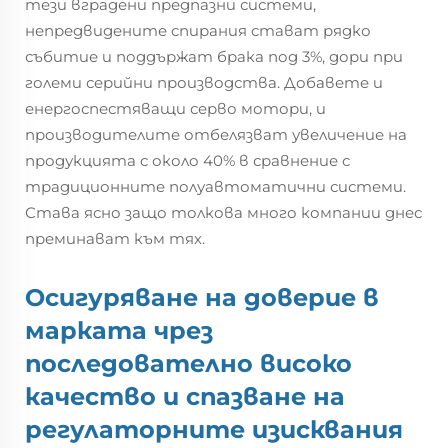
тези вградени предпазни системи,
непредвидените спирания стават рядко
събитие и поддържат брака под 3%, дори при
големи серийни производства. Добавете и
енергоспестяващи серво мотори, и
производителите отбелязват увеличение на
продукцията с около 40% в сравнение с
традиционните полуавтоматични системи.
Става ясно защо толкова много компании днес
преминават към тях.
Осигуряване на доверие в
марката чрез
последователно високо
качество и спазване на
регулаторните изисквания