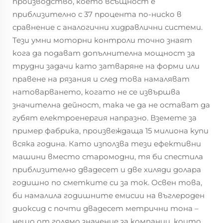
производство, което всъщност е
приблизително с 37 процента по-ниско в
сравнение с аналогични хидравлични системи.
Тези умни моторни контроли точно знаят
кога да подават допълнителна мощност за
трудни задачи като затваряне на форми или
правене на рязания и след това намаляват
натоварването, когато не се извършва
значителна дейност, така че да не остават да
губят електроенергия напразно. Вземете за
пример фабрика, произвеждаща 15 милиона купи
всяка година. Като използва тези ефективни
машини вместо старомодни, тя би спестила
приблизително двадесет и две хиляди долара
годишно по сметките си за ток. Освен това,
би намалила годишните емисии на въглероден
диоксид с почти двадесет метрични тона –
нещо от голямо значение за компании, които