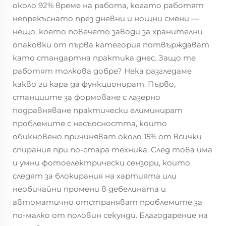
около 92% време на работа, когато работят
непрекъснато през дневни и нощни смени —
нещо, което повечето заводи за хранителни
опаковки от първа категория потвърждават
като стандартна практика днес. Защо те
работят толкова добре? Нека разгледаме
какво ги кара да функционират. Първо,
станциите за формоване с лазерно
подравняване практически елиминират
проблемите с несъосността, които
обикновено причиняват около 15% от всички
спирания при по-стара техника. След това има
и умни фотоелектрически сензори, които
следят за блокирания на хартията или
необичайни промени в дебелината и
автоматично отстраняват проблемите за
по-малко от половин секунди. Благодарение на