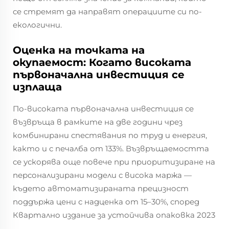
се стремят да направят операциите си по-
екологични.
Оценка на точката на
окупаемост: Когато високата
първоначална инвестиция се
изплаща
По-високата първоначална инвестиция се
възвръща в рамките на две години чрез
комбинирани спестявания по труд и енергия,
както и с печалба от 133%. Възвръщаемостта
се ускорява още повече при приоритизиране на
персонализирани модели с висока маржа —
където автоматизираната прецизност
поддържа цени с надценка от 15–30%, според
Квартално издание за устойчива опаковка 2023
.