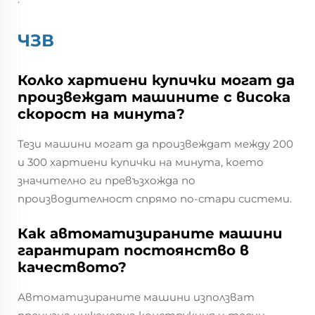
ЧЗВ
Колко хартиени купички могат да
произвеждат машините с висока
скорост на минута?
Тези машини могат да произвеждат между 200
и 300 хартиени купички на минута, което
значително ги превъзхожда по
производителност спрямо по-стари системи.
Как автоматизираните машини
гарантират постоянство в
качеството?
Автоматизираните машини използват