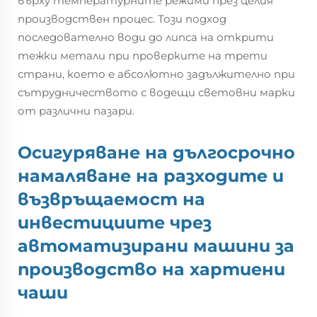
върху температурните режими през целия
производствен процес. Този подход
последователно води до липса на открити
тежки метали при проверките на трети
страни, което е абсолютно задължително при
сътрудничеството с водещи световни марки
от различни пазари.
Осигуряване на дългосрочно
намаляване на разходите и
възвръщаемост на
инвестициите чрез
автоматизирани машини за
производство на хартиени
чаши