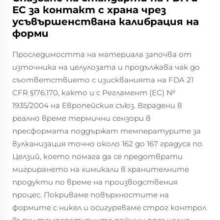
ЕС за контакт с храна чрез
усъвършенствана калибрация на
форми
Проследимостта на материала започва от
източника на целулозата и продължава чак до
съответствието с изискванията на FDA 21
CFR §176.170, както и с Регламент (ЕС) №
1935/2004 на Европейския съюз. Вградени в
реално време термични сензори в
пресформата поддържат температурите за
вулканизация точно около 162 до 167 градуса по
Целзий, което помага да се предотврати
мигрирането на химикали в хранителните
продукти по време на производствения
процес. Покриваме повърхностите на
формите с никел и осигуряваме строг контрол