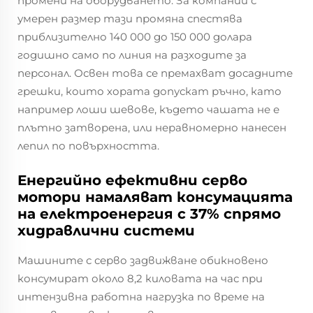
промени на оборудването. За компании с
умерен размер тази промяна спестява
приблизително 140 000 до 150 000 долара
годишно само по линия на разходите за
персонал. Освен това се премахват досадните
грешки, които хората допускат ръчно, като
например лоши шевове, където чашата не е
плътно затворена, или неравномерно нанесен
лепил по повърхността.
Енергийно ефективни серво
мотори намаляват консумацията
на електроенергия с 37% спрямо
хидравлични системи
Машините с серво задвижване обикновено
консумират около 8,2 киловата на час при
интензивна работна нагрузка по време на