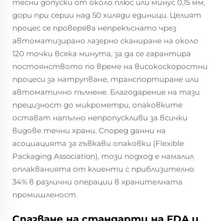
тесни допуски от около плюс или минус 0,15 мм,
дори при серии над 50 хиляди единици. Целият
процес се проверява непрекъснато чрез
автоматизирано лазерно сканиране на около
120 точки всяка минута, за да се гарантира
постоянството по време на високоскоростни
процеси за натрупване, транспортиране или
автоматично пълнене. Благодарение на тази
прецизност до микрометри, опаковките
остават напълно непропускливи за всички
видове течни храни. Според данни на
асоциацията за гъвкави опаковки (Flexible
Packaging Association), този подход е намалил
оплакванията от клиенти с приблизително
34% в различни операции в хранителната
промишленост.
Спазване на стандарти на FDA и