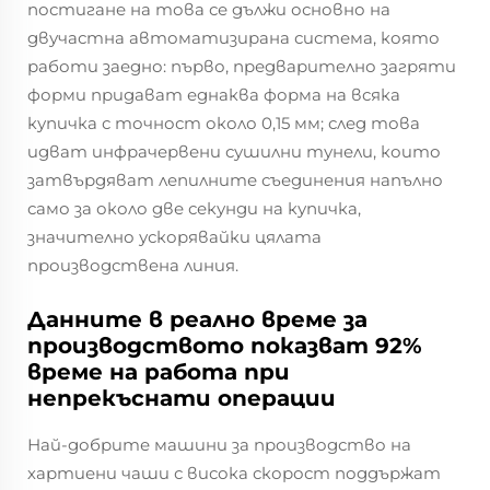
постигане на това се дължи основно на
двучастна автоматизирана система, която
работи заедно: първо, предварително загряти
форми придават еднаква форма на всяка
купичка с точност около 0,15 мм; след това
идват инфрачервени сушилни тунели, които
затвърдяват лепилните съединения напълно
само за около две секунди на купичка,
значително ускорявайки цялата
производствена линия.
Данните в реално време за
производството показват 92%
време на работа при
непрекъснати операции
Най-добрите машини за производство на
хартиени чаши с висока скорост поддържат