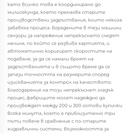
като всичко това е координирано до
милисекунда, което премахва старите
производствени задръствания, които някога
забавяха процеса. Вградените в тези машини
сензори за напрежение непрекъснато следят
начина, по който се развива хартията, и
автоматично коригират скоростите на
подаване, за да се намали броят на
задръстванията и в същото време да се
запази точността на размерите според
изискванията за контрол на качеството.
Благодарение на този непрекъснат гладък
процес, фабриците могат надеждно да
произвеждат между 200 и 300 готови купички
всяка минута, което е приблизително три
пъти повече в сравнение с по-старите
хидравлични системи. Възможността за