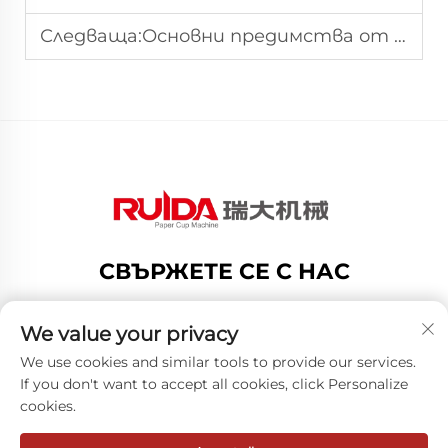
Следваща:
Основни предимства от инвестициите във високоскоростна машина за производство на хартиени купички
СВЪРЖЕТЕ СЕ С НАС
Add: no.188 Dongshan Road, Gexiang High Tech
Zone, Ruian City, Zhejiang Province, China
We value your privacy
Тел.:
+8619883750216
We use cookies and similar tools to provide our services.
If you don't want to accept all cookies, click Personalize
Имейл:
[email protected]
cookies.