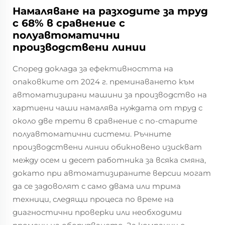
Намаляване на разходите за труд
с 68% в сравнение с
полуавтоматични
производствени линии
Според доклада за ефективността на
опаковките от 2024 г. преминаването към
автоматизирани машини за производство на
хартиени чаши намалява нуждата от труд с
около две трети в сравнение с по-старите
полуавтоматични системи. Ръчните
производствени линии обикновено изискват
между осем и десет работника за всяка смяна,
докато при автоматизираните версии могат
да се задоволят с само двама или трима
техници, следящи процеса по време на
диагностични проверки или необходими