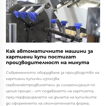
Как автоматичните машини за
хартиени купи постигат
производителност на минута
Съвременното оборудване за производство на
хартиени купички използва
сервоелектродвигатели за синхронизация по
целия процес – от подаването на хартията,
през перфорирането на дъната на купичките
до оформянето на окончателната форма,