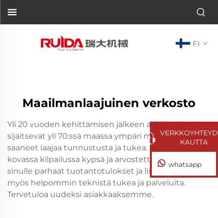
FI
Maailmanlaajuinen verkosto
Yli 20 vuoden kehittämisen jälkeen asiakkaittemme
VERKKOYHTEYD
sijaitsevat yli 70:ssä maassa ympäri maailmaa ja ovat
KAUTTA
saaneet laajaa tunnustusta ja tukea. Nykypäivän
kovassa kilpailussa kypsä ja arvostettu brändi tuo
whatsapp
sinulle parhaat tuotantotulokset ja lisäarvoa. Saat
myös helpommin teknistä tukea ja palveluita.
Tervetuloa uudeksi asiakkaaksemme.